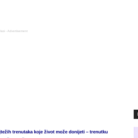
lasi - Advertisement
žih trenutaka koje život može donijeti – trenutku