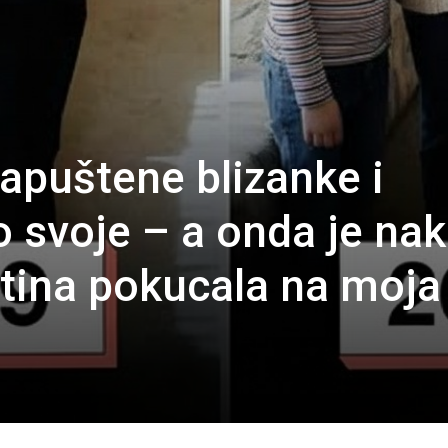
apuštene blizanke i
o svoje – a onda je na
stina pokucala na moja