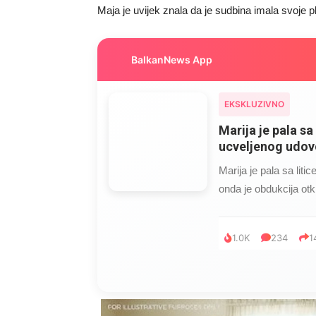
Maja je uvijek znala da je sudbina imala svoje p
BalkanNews App
EKSKLUZIVNO
Marija je pala sa 
ucveljenog udovc
Marija je pala sa liti
onda je obdukcija otkr
1.0K
234
1