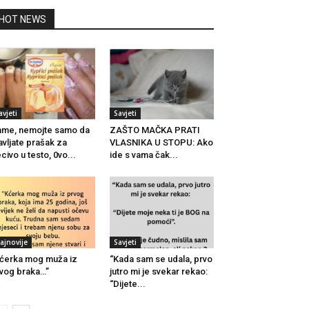
HOT NEWS
avjeti
Savjeti
me, nemojte samo da
ZAŠTO MAČKA PRATI
avljate prašak za
VLASNIKA U STOPU: Ako
civo u testo, 0vo...
ide s vama čak...
ajnovije
Savjeti
ćerka mog muža iz
“Kada sam se udala, prvo
vog braka…”
jutro mi je svekar rekao:
“Dijete...