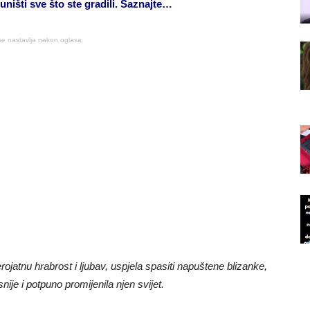
uništi sve što ste gradili. Saznajte…
se nastavlja nakon oglasa
rojatnu hrabrost i ljubav, uspjela spasiti napuštene blizanke,
snije i potpuno promijenila njen svijet.