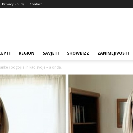
Privacy Policy
Contact
CEPTI
REGION
SAVJETI
SHOWBIZZ
ZANIMLJIVOSTI
nke i odgojila ih kao svoje – a onda...