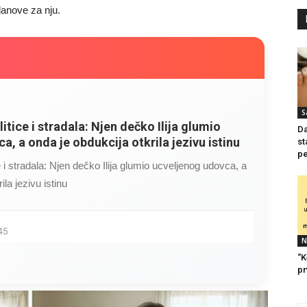
lanove za nju.
S
litice i stradala: Njen dečko Ilija glumio
Da
a, a onda je obdukcija otkrila jezivu istinu
st
pe
ce i stradala: Njen dečko Ilija glumio ucveljenog udovca, a
ila jezivu istinu
45
N
“K
pr