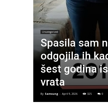
Uncategorized
Spasila sam n
odgojila ih ka
šest godina i
vrata
By
Samsung
-
April 9, 2026
325
0