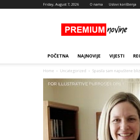
Friday, August 7, 2026
O nama
Uslovi korištenja
Premium
Novine
POČETNA
NAJNOVIJE
VIJESTI
RE
Home
Uncategorized
Spasila sam napuštene bliza