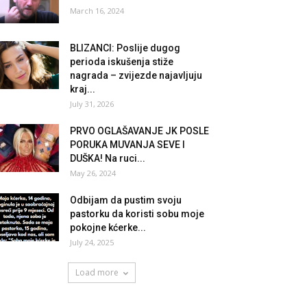
March 16, 2024
BLIZANCI: Poslije dugog
perioda iskušenja stiže
nagrada – zvijezde najavljuju
kraj...
July 31, 2026
PRVO OGLAŠAVANJE JK POSLE
PORUKA MUVANJA SEVE I
DUŠKA! Na ruci...
May 26, 2024
Odbijam da pustim svoju
pastorku da koristi sobu moje
pokojne kćerke...
July 24, 2025
Load more