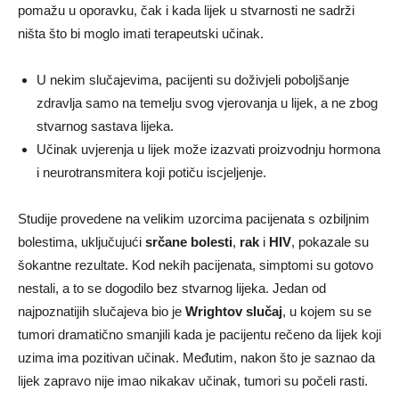
pomažu u oporavku, čak i kada lijek u stvarnosti ne sadrži
ništa što bi moglo imati terapeutski učinak.
U nekim slučajevima, pacijenti su doživjeli poboljšanje
zdravlja samo na temelju svog vjerovanja u lijek, a ne zbog
stvarnog sastava lijeka.
Učinak uvjerenja u lijek može izazvati proizvodnju hormona
i neurotransmitera koji potiču iscjeljenje.
Studije provedene na velikim uzorcima pacijenata s ozbiljnim
bolestima, uključujući
srčane bolesti
,
rak
i
HIV
, pokazale su
šokantne rezultate. Kod nekih pacijenata, simptomi su gotovo
nestali, a to se dogodilo bez stvarnog lijeka. Jedan od
najpoznatijih slučajeva bio je
Wrightov slučaj
, u kojem su se
tumori dramatično smanjili kada je pacijentu rečeno da lijek koji
uzima ima pozitivan učinak. Međutim, nakon što je saznao da
lijek zapravo nije imao nikakav učinak, tumori su počeli rasti.