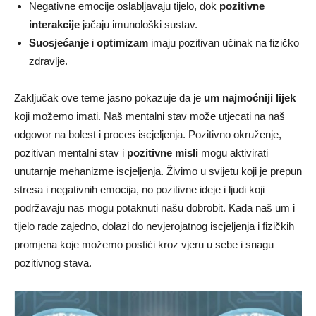
Negativne emocije oslabljavaju tijelo, dok
pozitivne
interakcije
jačaju imunološki sustav.
Suosjećanje
i
optimizam
imaju pozitivan učinak na fizičko
zdravlje.
Zaključak ove teme jasno pokazuje da je
um najmoćniji lijek
koji možemo imati. Naš mentalni stav može utjecati na naš
odgovor na bolest i proces iscjeljenja. Pozitivno okruženje,
pozitivan mentalni stav i
pozitivne misli
mogu aktivirati
unutarnje mehanizme iscjeljenja. Živimo u svijetu koji je prepun
stresa i negativnih emocija, no pozitivne ideje i ljudi koji
podržavaju nas mogu potaknuti našu dobrobit. Kada naš um i
tijelo rade zajedno, dolazi do nevjerojatnog iscjeljenja i fizičkih
promjena koje možemo postići kroz vjeru u sebe i snagu
pozitivnog stava.