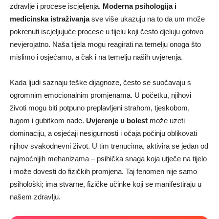
zdravlje i procese iscjeljenja.
Moderna psihologija i
medicinska istraživanja
sve više ukazuju na to da um može
pokrenuti iscjeljujuće procese u tijelu koji često djeluju gotovo
nevjerojatno. Naša tijela mogu reagirati na temelju onoga što
mislimo i osjećamo, a čak i na temelju naših uvjerenja.
Kada ljudi saznaju teške dijagnoze, često se suočavaju s
ogromnim emocionalnim promjenama. U početku, njihovi
životi mogu biti potpuno preplavljeni strahom, tjeskobom,
tugom i gubitkom nade.
Uvjerenje u bolest
može uzeti
dominaciju, a osjećaji nesigurnosti i očaja počinju oblikovati
njihov svakodnevni život. U tim trenucima, aktivira se jedan od
najmoćnijih mehanizama – psihička snaga koja utječe na tijelo
i može dovesti do fizičkih promjena. Taj fenomen nije samo
psihološki; ima stvarne, fizičke učinke koji se manifestiraju u
našem zdravlju.