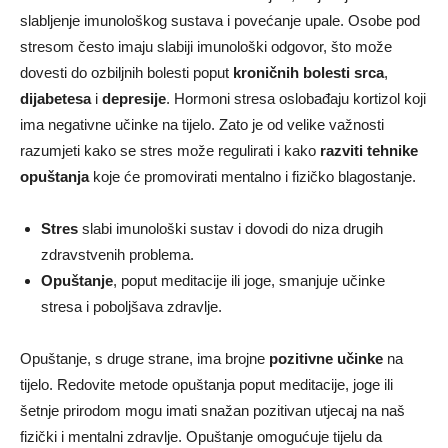
slabljenje imunološkog sustava i povećanje upale. Osobe pod
stresom često imaju slabiji imunološki odgovor, što može
dovesti do ozbiljnih bolesti poput
kroničnih bolesti srca
,
dijabetesa
i
depresije
. Hormoni stresa oslobađaju kortizol koji
ima negativne učinke na tijelo. Zato je od velike važnosti
razumjeti kako se stres može regulirati i kako
razviti tehnike
opuštanja
koje će promovirati mentalno i fizičko blagostanje.
Stres
slabi imunološki sustav i dovodi do niza drugih
zdravstvenih problema.
Opuštanje
, poput meditacije ili joge, smanjuje učinke
stresa i poboljšava zdravlje.
Opuštanje, s druge strane, ima brojne
pozitivne učinke
na
tijelo. Redovite metode opuštanja poput meditacije, joge ili
šetnje prirodom mogu imati snažan pozitivan utjecaj na naš
fizički i mentalni zdravlje. Opuštanje omogućuje tijelu da