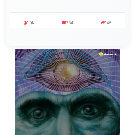
1.0K
234
145