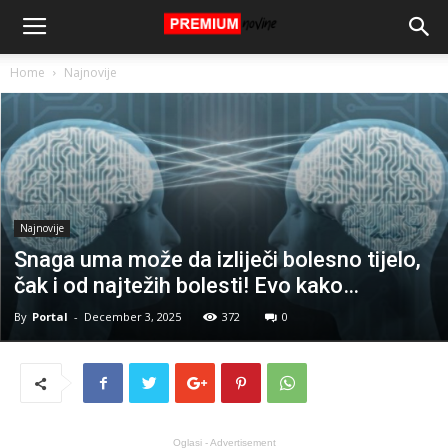
Home
Najnovije
Najnovije
Snaga uma može da izliječi bolesno tijelo,
čak i od najtežih bolesti! Evo kako…
By
Portal
-
December 3, 2025
372
0
Oglasi - Advertisement