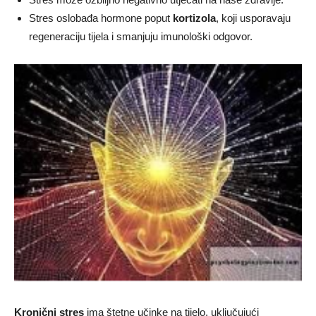
Stres oslobađa hormone poput
kortizola
, koji usporavaju
regeneraciju tijela i smanjuju imunološki odgovor.
Kronični stres
ima štetne učinke na tijelo, uključujući