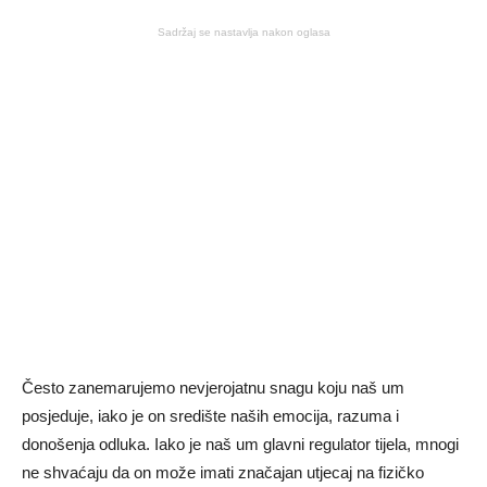
Sadržaj se nastavlja nakon oglasa
Često zanemarujemo nevjerojatnu snagu koju naš um
posjeduje, iako je on središte naših emocija, razuma i
donošenja odluka. Iako je naš um glavni regulator tijela, mnogi
ne shvaćaju da on može imati značajan utjecaj na fizičko