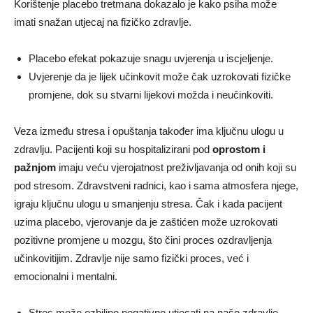
Korištenje placebo tretmana dokazalo je kako psiha može
imati snažan utjecaj na fizičko zdravlje.
Placebo efekat pokazuje snagu uvjerenja u iscjeljenje.
Uvjerenje da je lijek učinkovit može čak uzrokovati fizičke
promjene, dok su stvarni lijekovi možda i neučinkoviti.
Veza između stresa i opuštanja također ima ključnu ulogu u
zdravlju. Pacijenti koji su hospitalizirani pod
oprostom i
pažnjom
imaju veću vjerojatnost preživljavanja od onih koji su
pod stresom. Zdravstveni radnici, kao i sama atmosfera njege,
igraju ključnu ulogu u smanjenju stresa. Čak i kada pacijent
uzima placebo, vjerovanje da je zaštićen može uzrokovati
pozitivne promjene u mozgu, što čini proces ozdravljenja
učinkovitijim. Zdravlje nije samo fizički proces, već i
emocionalni i mentalni.
Stres može ozbiljno negativno utjecati na naše zdravlje.