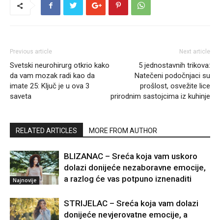
Previous article
Next article
Svetski neurohirurg otkrio kako
5 jednostavnih trikova:
da vam mozak radi kao da
Natečeni podočnjaci su
imate 25: Ključ je u ova 3
prošlost, osvežite lice
saveta
prirodnim sastojcima iz kuhinje
RELATED ARTICLES
MORE FROM AUTHOR
BLIZANAC – Sreća koja vam uskoro
dolazi donijeće nezaboravne emocije,
a razlog će vas potpuno iznenaditi
Najnovije
STRIJELAC – Sreća koja vam dolazi
donijeće nevjerovatne emocije, a