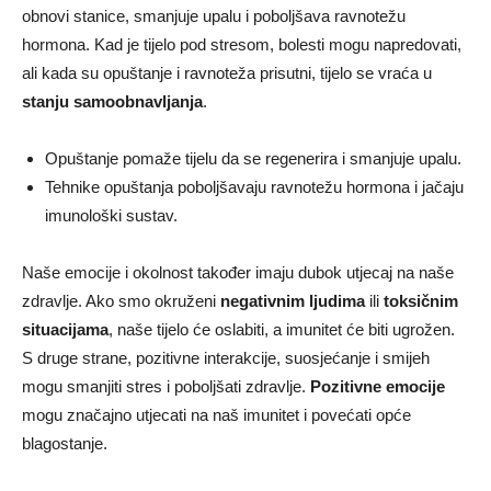
obnovi stanice, smanjuje upalu i poboljšava ravnotežu
hormona. Kad je tijelo pod stresom, bolesti mogu napredovati,
ali kada su opuštanje i ravnoteža prisutni, tijelo se vraća u
stanju samoobnavljanja
.
Opuštanje pomaže tijelu da se regenerira i smanjuje upalu.
Tehnike opuštanja poboljšavaju ravnotežu hormona i jačaju
imunološki sustav.
Naše emocije i okolnost također imaju dubok utjecaj na naše
zdravlje. Ako smo okruženi
negativnim ljudima
ili
toksičnim
situacijama
, naše tijelo će oslabiti, a imunitet će biti ugrožen.
S druge strane, pozitivne interakcije, suosjećanje i smijeh
mogu smanjiti stres i poboljšati zdravlje.
Pozitivne emocije
mogu značajno utjecati na naš imunitet i povećati opće
blagostanje.