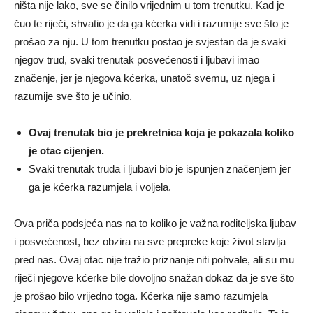
ništa nije lako, sve se činilo vrijednim u tom trenutku. Kad je
čuo te riječi, shvatio je da ga kćerka vidi i razumije sve što je
prošao za nju. U tom trenutku postao je svjestan da je svaki
njegov trud, svaki trenutak posvećenosti i ljubavi imao
značenje, jer je njegova kćerka, unatoč svemu, uz njega i
razumije sve što je učinio.
Ovaj trenutak bio je prekretnica koja je pokazala koliko
je otac cijenjen.
Svaki trenutak truda i ljubavi bio je ispunjen značenjem jer
ga je kćerka razumjela i voljela.
Ova priča podsjeća nas na to koliko je važna roditeljska ljubav
i posvećenost, bez obzira na sve prepreke koje život stavlja
pred nas. Ovaj otac nije tražio priznanje niti pohvale, ali su mu
riječi njegove kćerke bile dovoljno snažan dokaz da je sve što
je prošao bilo vrijedno toga. Kćerka nije samo razumjela