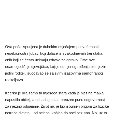
Ova priča ispunjena je dubokim osjećajem posvećenosti,
nesebičnosti i ljubavi koji dolaze iz svakodnevnih trenutaka,
onih koji se često uzimaju zdravo za gotovo. Otac ove
osamogodišnje djevojčice, koji je od njenog rođenja bio njezin
jedini roditelj, suočavao se sa svim izazovima samohranog
roditeljstva.
Kćerka je bila samo tri mjeseca stara kada je njezina majka
napustila obitelj, a od tada je otac preuzeo punu odgovornost
za njezino odgajanje. Život mu je bio ispunjen brigom za fizičke
potrebe djeteta – od pelena, kašica do noći bez sna. No, uz to,