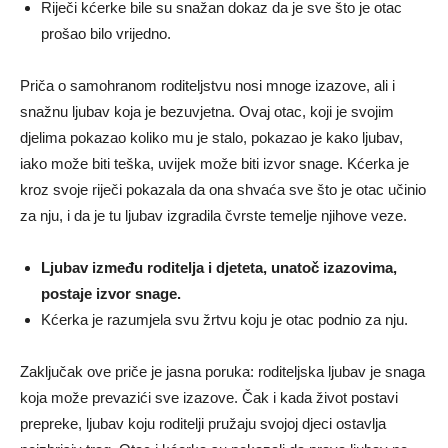
Riječi kćerke bile su snažan dokaz da je sve što je otac
prošao bilo vrijedno.
Priča o samohranom roditeljstvu nosi mnoge izazove, ali i
snažnu ljubav koja je bezuvjetna. Ovaj otac, koji je svojim
djelima pokazao koliko mu je stalo, pokazao je kako ljubav,
iako može biti teška, uvijek može biti izvor snage. Kćerka je
kroz svoje riječi pokazala da ona shvaća sve što je otac učinio
za nju, i da je tu ljubav izgradila čvrste temelje njihove veze.
Ljubav između roditelja i djeteta, unatoč izazovima,
postaje izvor snage.
Kćerka je razumjela svu žrtvu koju je otac podnio za nju.
Zaključak ove priče je jasna poruka: roditeljska ljubav je snaga
koja može prevazići sve izazove. Čak i kada život postavi
prepreke, ljubav koju roditelji pružaju svojoj djeci ostavlja