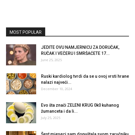
MOST POPULAR
JEDITE OVU NAMJERNICU ZA DORUČAK,
RUČAK I VEČERU I SMRŠAĆETE 17...
June 25, 2025
Ruski kardiolog tvrdi da se u ovoj vrsti hrane
nalazi najveći...
December 10, 2024
Evo šta znači ZELENI KRUG 0k0 kuhanog
žumanceta i da li...
July 25, 2025
Šest mjeseci sam dopuštala svom zaručniku