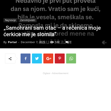
Najnovije
Zanimljivosti
„Samohrani sam otac – a rečenica moje
ćerkice me je slomila“
By
Portal
-
December 7, 2025
530
0
Oglasi - Advertisement