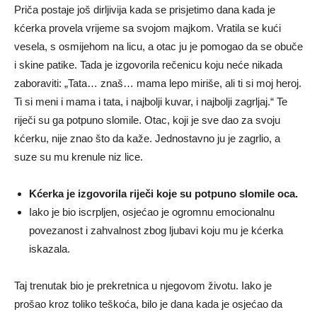
Priča postaje još dirljivija kada se prisjetimo dana kada je
kćerka provela vrijeme sa svojom majkom. Vratila se kući
vesela, s osmijehom na licu, a otac ju je pomogao da se obuče
i skine patike. Tada je izgovorila rečenicu koju neće nikada
zaboraviti: „Tata… znaš… mama lepo miriše, ali ti si moj heroj.
Ti si meni i mama i tata, i najbolji kuvar, i najbolji zagrljaj.“ Te
riječi su ga potpuno slomile. Otac, koji je sve dao za svoju
kćerku, nije znao što da kaže. Jednostavno ju je zagrlio, a
suze su mu krenule niz lice.
Kćerka je izgovorila riječi koje su potpuno slomile oca.
Iako je bio iscrpljen, osjećao je ogromnu emocionalnu
povezanost i zahvalnost zbog ljubavi koju mu je kćerka
iskazala.
Taj trenutak bio je prekretnica u njegovom životu. Iako je
prošao kroz toliko teškoća, bilo je dana kada je osjećao da