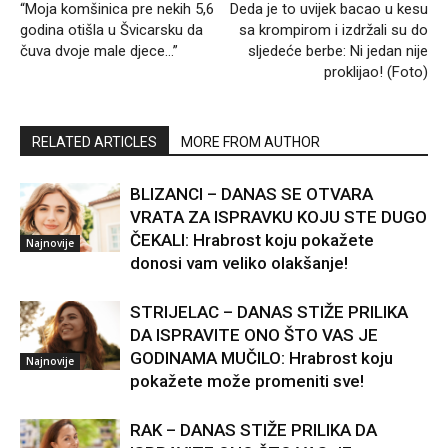
“Moja komšinica pre nekih 5,6
Deda je to uvijek bacao u kesu
godina otišla u Švicarsku da
sa krompirom i izdržali su do
čuva dvoje male djece…”
sljedeće berbe: Ni jedan nije
proklijao! (Foto)
RELATED ARTICLES
MORE FROM AUTHOR
BLIZANCI – DANAS SE OTVARA
VRATA ZA ISPRAVKU KOJU STE DUGO
ČEKALI: Hrabrost koju pokažete
Najnovije
donosi vam veliko olakšanje!
STRIJELAC – DANAS STIŽE PRILIKA
DA ISPRAVITE ONO ŠTO VAS JE
GODINAMA MUČILO: Hrabrost koju
Najnovije
pokažete može promeniti sve!
RAK – DANAS STIŽE PRILIKA DA