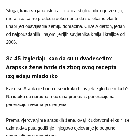
Stoga, kada su japanski car i carica stigli u bilo koju zemlju,
morali su samo predočiti dokumente da su lokalne vlasti
unaprijed obavijestile zemlju domaćina. Clive Alderton, jedan
od najpouzdanijih i najomiljenijih savjetnika kralja i kraljice od
2006.
Sa 45 izgledaju kao da su u dvadesetim:
Arapske žene tvrde da zbog ovog recepta
izgledaju mladoliko
Kako se Arapkinje brinu o sebi kako bi uvijek izgledale mlado?
Na istoku se narodna medicina prenosi s generacije na
generaciju i veoma je cijenjena.
Prema vjerovanjima arapskih žena, ovaj “čudotvorni eliksir” se
uzima dva puta godišnje i njegovo djelovanje je potpuno
podmlađivanje organizma.