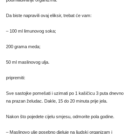
Da biste napravili ovaj eliksir, trebat će vam:
– 100 ml limunovog soka;
200 grama meda;
50 ml maslinovog ulja.
pripremiti:
Sve sastojke pomešati i uzimati po 1 kašičicu 3 puta dnevno
na prazan želudac. Dakle, 15 do 20 minuta prije jela.
Nakon što pojedete cijelu smjesu, odmorite pola godine.
– Maslinovo ulje posebno djeluje na ljudski organizam i