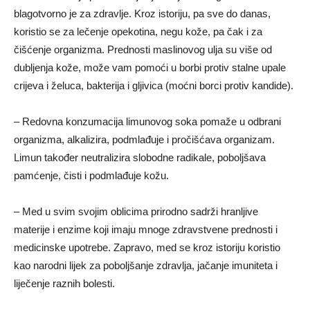
blagotvorno je za zdravlje. Kroz istoriju, pa sve do danas,
koristio se za lečenje opekotina, negu kože, pa čak i za
čišćenje organizma. Prednosti maslinovog ulja su više od
dubljenja kože, može vam pomoći u borbi protiv stalne upale
crijeva i želuca, bakterija i gljivica (moćni borci protiv kandide).
– Redovna konzumacija limunovog soka pomaže u odbrani
organizma, alkalizira, podmlađuje i pročišćava organizam.
Limun također neutralizira slobodne radikale, poboljšava
pamćenje, čisti i podmlađuje kožu.
– Med u svim svojim oblicima prirodno sadrži hranljive
materije i enzime koji imaju mnoge zdravstvene prednosti i
medicinske upotrebe. Zapravo, med se kroz istoriju koristio
kao narodni lijek za poboljšanje zdravlja, jačanje imuniteta i
liječenje raznih bolesti.