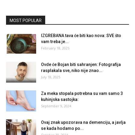
MOST POPULAR
IZGREBANA tava će biti kao nova: SVE što
vam treba je...
February 18, 2025
Ovde će Bojan biti sahranjen: Fotografija
rasplakala sve, niko nije znao...
July 18, 2025
Za meka stopala potrebna su vam samo 3
kuhinjska sastojka:
September 9, 2024
Ovaj znak upozorava na demenciju, a javlja
se kada hodamo po...
October 30, 2024