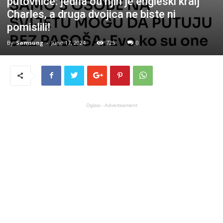
putovnice: jedna od njih je engleski kralj
Charles, a druga dvojica ne biste ni
pomislili!
By
Samsung
-
June 17, 2024
725
0
Oglasi - Advertisement