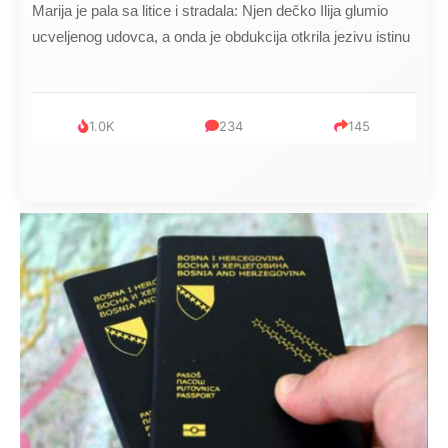
Marija je pala sa litice i stradala: Njen dečko Ilija glumio
ucveljenog udovca, a onda je obdukcija otkrila jezivu istinu
1.0K
234
145