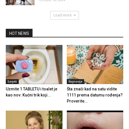
Load more
HOT NEWS
Savjeti
Najnovije
Uzmite 1 TABLETU i toalet je
Šta znači kad na satu vidite
kao nov: Kućni trik koji...
1111 prema datumu rođenja?
Proverite...