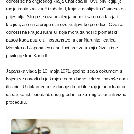
odnosi se na engleskog kralja Charlesa III. Ovu privilegiju je
ranije imala kraljica Elizabeta II, koja je naslijedila Charlesa na
prijestolju. Stoga se ova privilegija odnosi samo na kralja ili
kraljicu, a ne i na druge članove kraljevske porodice. Ovo se
odnosi i na kraljicu Kamilu, koja mora da nosi diplomatski
pasoš kada putuje u inostranstvo, a car Naruhito i carica
Masako od Japana jedini su ljudi na svetu koji uživaju iste
privilegije kao Karlo III.
Japanska vlada je 10. maja 1971. godine izdala dokument u
kojem se navodi da je krajnje neprikladno izdavati pasoše caru
ili carici. U dokumentu se dodaje da bi bilo krajnje neprikladno
da car koristi pasoš običnog građanina za imigracionu ili viznu
proceduru.