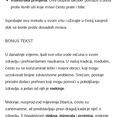
Višestruka primjena
: Ova otopina također pomaže u borbi
protiv lisnih uši koje mravi često prate i štite.
Isprobajte ovu metodu u svom vrtu i uživajte u čistoj savjesti
dok se borite protiv dosadnih mrava.
BONUS TEKST
U današnje vrijeme, ljudi sve više vode računa o svom
zdravlju i prehrambenim navikama. U našoj tradiciji, međutim,
često su se konzumirali teški i masni obroci, koji mogu
uzrokovati brojne zdravstvene probleme. Srećom, postoje
prirodni dodaci prehrani koji mogu pomoći u poboljšanju
zdravlja, a jedan od njih je
mekinje
.
Mekinje, nusproizvod mljevenja žitarica, često su
zanemarene, ali predstavljaju pravi dragulj kada je riječ o
zdravlju. S bogatstvom
vlakna
,
minerala
i
proteina
, mekinje