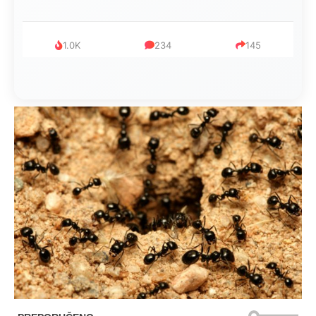
1.0K
234
145