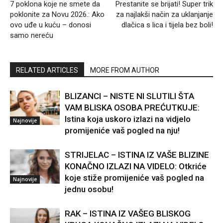
7 poklona koje ne smete da
Prestanite se brijati! Super trik
poklonite za Novu 2026.: Ako
za najlakši način za uklanjanje
ovo uđe u kuću – donosi
dlačica s lica i tijela bez boli!
samo nereću
RELATED ARTICLES
MORE FROM AUTHOR
BLIZANCI – NISTE NI SLUTILI ŠTA
VAM BLISKA OSOBA PREĆUTKUJE:
Istina koja uskoro izlazi na vidjelo
Najnovije
promijeniće vaš pogled na nju!
STRIJELAC – ISTINA IZ VAŠE BLIZINE
KONAČNO IZLAZI NA VIDELO: Otkriće
koje stiže promijeniće vaš pogled na
Najnovije
jednu osobu!
RAK – ISTINA IZ VAŠEG BLISKOG