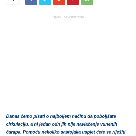
Oglasi - Advertisement
Danas ćemo pisati o najboljem načinu da poboljšate
cirkulaciju, a ni jedan odn jih nije navlačenje vunenih
čarapa. Pomoću nekoliko sastojaka uspjet ćete se riješiti