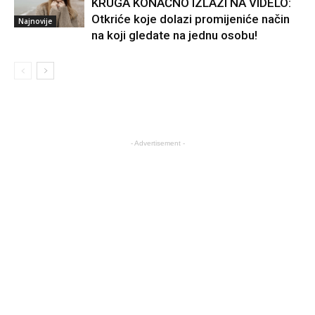
KRUGA KONAČNO IZLAZI NA VIDELO:
Otkriće koje dolazi promijeniće način
Najnovije
na koji gledate na jednu osobu!
- Advertisement -