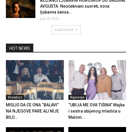
BLIZANCI LJUBAVNI HOROSKOP DO SREDINE
AVGUSTA: Neočekivani susreti, nova
ljubavna šansa...
July 24, 2026
Load more
HOT NEWS
Showbizz
Najnovije
MISLIO DA ĆE ONA “BALAVI”
“UBIJA ME OVA TIŠINA” Majka
NA NJEGOVE PARE ALI NIJE
i sestra ubijenog mladića u
BILO...
Malom...