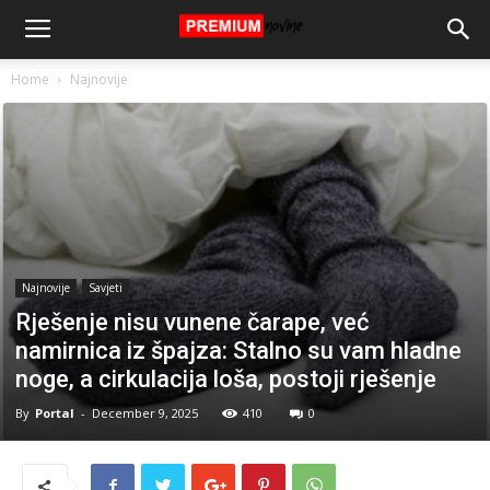
Home
Najnovije
Najnovije
Savjeti
Rješenje nisu vunene čarape, već
namirnica iz špajza: Stalno su vam hladne
noge, a cirkulacija loša, postoji rješenje
By
Portal
-
December 9, 2025
410
0