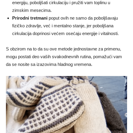
energiju, poboljšati cirkulaciju i pružiti vam toplinu u
zimskim mesecima.
Prirodni tretmani
poput ovih ne samo da poboljšavaju
fizičko zdravlje, već i mentalno stanje, jer poboljšana
cirkulacija doprinosi većem osećaju energije i vitalnosti.
S obzirom na to da su ove metode jednostavne za primenu,
mogu postati deo vaših svakodnevnih rutina, pomažući vam
da se nosite sa izazovima hladnog vremena.