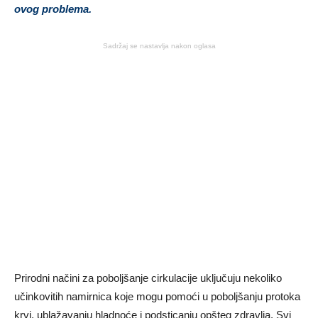
ovog problema.
Sadržaj se nastavlja nakon oglasa
Prirodni načini za poboljšanje cirkulacije uključuju nekoliko
učinkovitih namirnica koje mogu pomoći u poboljšanju protoka
krvi, ublažavanju hladnoće i podsticanju opšteg zdravlja. Svi