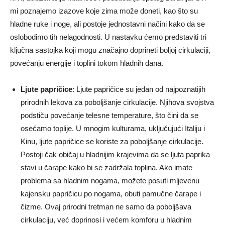
mi poznajemo izazove koje zima može doneti, kao što su
hladne ruke i noge, ali postoje jednostavni načini kako da se
oslobodimo tih nelagodnosti. U nastavku ćemo predstaviti tri
ključna sastojka koji mogu značajno doprineti boljoj cirkulaciji,
povećanju energije i toplini tokom hladnih dana.
Ljute papričice
: Ljute papričice su jedan od najpoznatijih
prirodnih lekova za poboljšanje cirkulacije. Njihova svojstva
podstiču povećanje telesne temperature, što čini da se
osećamo toplije. U mnogim kulturama, uključujući Italiju i
Kinu, ljute papričice se koriste za poboljšanje cirkulacije.
Postoji čak običaj u hladnijim krajevima da se ljuta paprika
stavi u čarape kako bi se zadržala toplina. Ako imate
problema sa hladnim nogama, možete posuti mljevenu
kajensku papričicu po nogama, obuti pamučne čarape i
čizme. Ovaj prirodni tretman ne samo da poboljšava
cirkulaciju, već doprinosi i većem komforu u hladnim