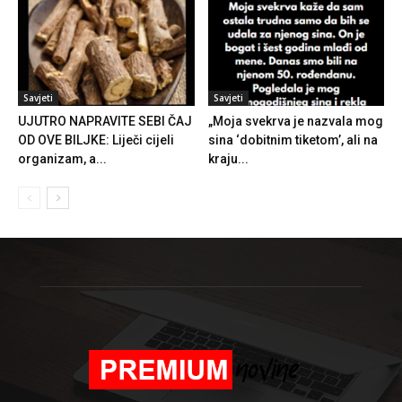
Savjeti
Savjeti
UJUTRO NAPRAVITE SEBI ČAJ
„Moja svekrva je nazvala mog
OD OVE BILJKE: Liječi cijeli
sina ‘dobitnim tiketom’, ali na
organizam, a...
kraju...