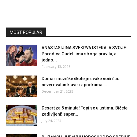
MOST POPULAR
ANASTASIJINA SVEKRVA ISTERALA SVOJE:
Porodica Gudelj ima stroga pravila, a
jedno...
February 13, 2025
Domar muzičke škole je svake noći čuo
neverovatan klavir iz podruma:...
December 21, 2025
Desert za 5 minuta! Topi se u ustima. Bićete
zadivljeni! super...
July 24, 2024