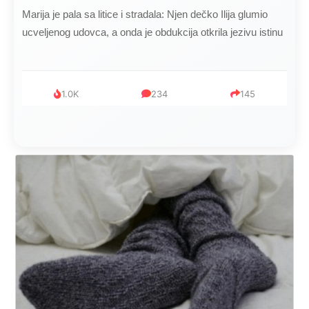
Marija je pala sa litice i stradala: Njen dečko Ilija glumio
ucveljenog udovca, a onda je obdukcija otkrila jezivu istinu
1.0K
234
145