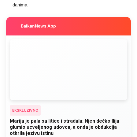
danima.
BalkanNews App
EKSKLUZIVNO
Marija je pala sa litice i stradala: Njen dečko Ilija
glumio ucveljenog udovca, a onda je obdukcija
otkrila jezivu istinu