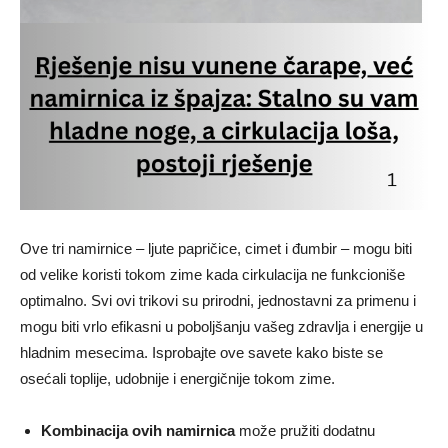
Ove tri namirnice – ljute papričice, cimet i đumbir – mogu biti
od velike koristi tokom zime kada cirkulacija ne funkcioniše
optimalno. Svi ovi trikovi su prirodni, jednostavni za primenu i
mogu biti vrlo efikasni u poboljšanju vašeg zdravlja i energije u
hladnim mesecima. Isprobajte ove savete kako biste se
osećali toplije, udobnije i energičnije tokom zime.
Kombinacija ovih namirnica
može pružiti dodatnu