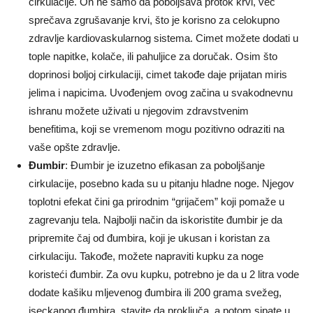
cirkulacije. On ne samo da poboljšava protok krvi, već
sprečava zgrušavanje krvi, što je korisno za celokupno
zdravlje kardiovaskularnog sistema. Cimet možete dodati u
tople napitke, kolače, ili pahuljice za doručak. Osim što
doprinosi boljoj cirkulaciji, cimet takođe daje prijatan miris
jelima i napicima. Uvođenjem ovog začina u svakodnevnu
ishranu možete uživati u njegovim zdravstvenim
benefitima, koji se vremenom mogu pozitivno odraziti na
vaše opšte zdravlje.
Đumbir
: Đumbir je izuzetno efikasan za poboljšanje
cirkulacije, posebno kada su u pitanju hladne noge. Njegov
toplotni efekat čini ga prirodnim “grijačem” koji pomaže u
zagrevanju tela. Najbolji način da iskoristite đumbir je da
pripremite čaj od đumbira, koji je ukusan i koristan za
cirkulaciju. Takođe, možete napraviti kupku za noge
koristeći đumbir. Za ovu kupku, potrebno je da u 2 litra vode
dodate kašiku mljevenog đumbira ili 200 grama svežeg,
iseckanog đumbira, stavite da proključa, a potom sipate u