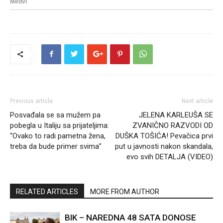
Previous article
Next article
Posvađala se sa mužem pa
JELENA KARLEUŠA SE
pobegla u Italiju sa prijateljima:
ZVANIČNO RAZVODI OD
“Ovako to radi pametna žena,
DUŠKA TOŠIĆA! Pevačica prvi
treba da bude primer svima”
put u javnosti nakon skandala,
evo svih DETALJA (VIDEO)
RELATED ARTICLES
MORE FROM AUTHOR
BIK – NAREDNA 48 SATA DONOSE