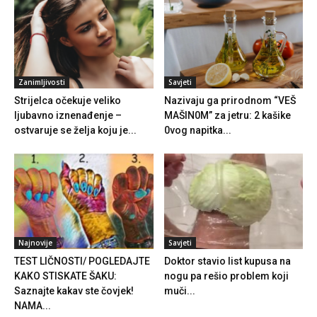
Zanimljivosti
Savjeti
Strijelca očekuje veliko
Nazivaju ga prirodnom “VEŠ
ljubavno iznenađenje –
MAŠIN0M” za jetru: 2 kašike
ostvaruje se želja koju je...
0vog napitka...
Najnovije
Savjeti
TEST LIČNOSTI/ POGLEDAJTE
Doktor stavio list kupusa na
KAKO STISKATE ŠAKU:
nogu pa rešio problem koji
Saznajte kakav ste čovjek!
muči...
NAMA...