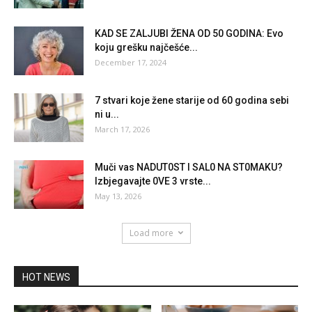
KAD SE ZALJUBI ŽENA OD 50 GODINA: Evo
koju grešku najčešće...
December 17, 2024
7 stvari koje žene starije od 60 godina sebi
ni u...
March 17, 2026
Muči vas NADUT0ST l SAL0 NA ST0MAKU?
Izbjegavajte 0VE 3 vrste...
May 13, 2026
Load more
HOT NEWS