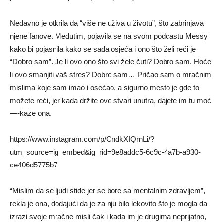
Nedavno je otkrila da “više ne uživa u životu”, što zabrinjava
njene fanove. Međutim, pojavila se na svom podcastu Messy
kako bi pojasnila kako se sada osjeća i ono što želi reći je
“Dobro sam”. Je li ovo ono što svi žele čuti? Dobro sam. Hoće
li ovo smanjiti vaš stres? Dobro sam… Pričao sam o mračnim
mislima koje sam imao i osećao, a sigurno mesto je gde to
možete reći, jer kada držite ove stvari unutra, dajete im tu moć
—-kaže ona.
https://www.instagram.com/p/CndkXIQrnLi/?
utm_source=ig_embed&ig_rid=9e8addc5-6c9c-4a7b-a930-
ce406d5775b7
“Mislim da se ljudi stide jer se bore sa mentalnim zdravljem”,
rekla je ona, dodajući da je za nju bilo lekovito što je mogla da
izrazi svoje mračne misli čak i kada im je drugima neprijatno,