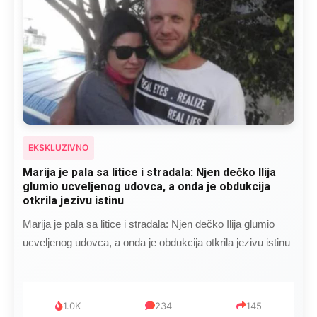
EKSKLUZIVNO
Kad se Marin suprug razbolio ona ga kupala,
pelene mu mijenjala: Jedno jutro je poslao po
čokoladu..
Kad se Marin suprug razbolio ona ga kupala, pelene mu
mijenjala: Jedno jutro je poslao po čokoladu..
999
321
234