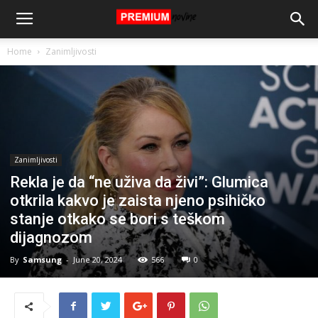
Home
Zanimljivosti
Zanimljivosti
Rekla je da “ne uživa da živi”: Glumica
otkrila kakvo je zaista njeno psihičko
stanje otkako se bori s teškom
dijagnozom
By
Samsung
-
June 20, 2024
566
0