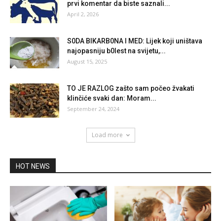
prvi komentar da biste saznali...
April 2, 2026
S0DA BIKARB0NA I MED: Lijek koji uništava
najopasniju b0lest na svijetu,...
August 15, 2025
TO JE RAZLOG zašto sam počeo žvakati
klinčiće svaki dan: Moram...
September 24, 2024
Load more
HOT NEWS