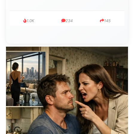
1.0K
234
145