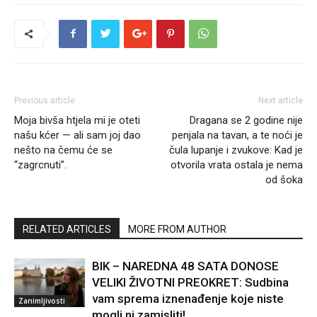
Previous article
Next article
Moja bivša htjela mi je oteti
Dragana se 2 godine nije
našu kćer — ali sam joj dao
penjala na tavan, a te noći je
nešto na čemu će se
čula lupanje i zvukove: Kad je
“zagrcnuti”.
otvorila vrata ostala je nema
od šoka
RELATED ARTICLES
MORE FROM AUTHOR
BIK – NAREDNA 48 SATA DONOSE
VELIKI ŽIVOTNI PREOKRET: Sudbina
vam sprema iznenađenje koje niste
Zanimljivosti
mogli ni zamisliti!