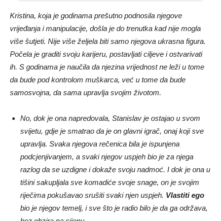
Kristina, koja je godinama prešutno podnosila njegove
vrijeđanja i manipulacije, došla je do trenutka kad nije mogla
više šutjeti. Nije više željela biti samo njegova ukrasna figura.
Počela je graditi svoju karijeru, postavljati ciljeve i ostvarivati
ih. S godinama je naučila da njezina vrijednost ne leži u tome
da bude pod kontrolom muškarca, već u tome da bude
samosvojna, da sama upravlja svojim životom.
No, dok je ona napredovala, Stanislav je ostajao u svom
svijetu, gdje je smatrao da je on glavni igrač, onaj koji sve
upravlja. Svaka njegova rečenica bila je ispunjena
podcjenjivanjem, a svaki njegov uspjeh bio je za njega
razlog da se uzdigne i dokaže svoju nadmoć. I dok je ona u
tišini sakupljala sve komadiće svoje snage, on je svojim
riječima pokušavao srušiti svaki njen uspjeh.
Vlastiti ego
bio je njegov temelj, i sve što je radio bilo je da ga održava,
bez obzira na cijenu.