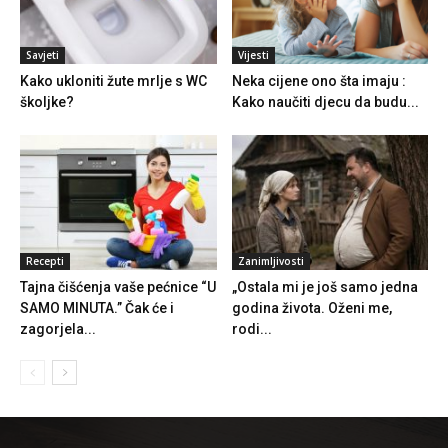
Savjeti
Vijesti
Kako ukloniti žute mrlje s WC
Neka cijene ono šta imaju :
školjke?
Kako naučiti djecu da budu...
Recepti
Zanimljivosti
Tajna čišćenja vaše pećnice “U
„Ostala mi je još samo jedna
SAMO MINUTA.” Čak će i
godina života. Oženi me,
zagorjela...
rodi...