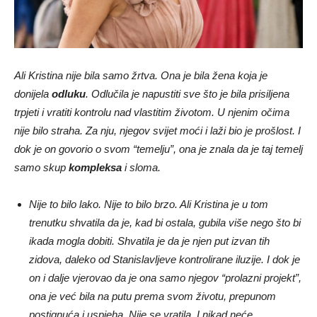
Ali Kristina nije bila samo žrtva. Ona je bila žena koja je
donijela
odluku
. Odlučila je napustiti sve što je bila prisiljena
trpjeti i vratiti kontrolu nad vlastitim životom. U njenim očima
nije bilo straha. Za nju, njegov svijet moći i laži bio je prošlost. I
dok je on govorio o svom “temelju”, ona je znala da je taj temelj
samo skup
kompleksa
i sloma.
Nije to bilo lako. Nije to bilo brzo. Ali Kristina je u tom
trenutku shvatila da je, kad bi ostala, gubila više nego što bi
ikada mogla dobiti. Shvatila je da je njen put izvan tih
zidova, daleko od Stanislavljeve kontrolirane iluzije. I dok je
on i dalje vjerovao da je ona samo njegov “prolazni projekt”,
ona je već bila na putu prema svom životu, prepunom
postignuća i uspjeha. Nije se vratila. I nikad neće.