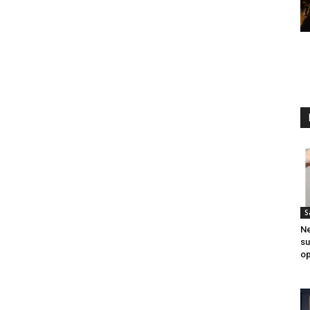
litice i stradala: Njen dečko Ilija glumio
a, a onda je obdukcija otkrila jezivu istinu
S
ce i stradala: Njen dečko Ilija glumio ucveljenog udovca, a
Ne
su
ila jezivu istinu
op
45