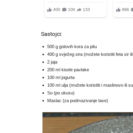
Sastojci:
500 g gotovih kora za pitu
400 g svježeg sira (možete koristiti feta sir ili
2 jaja
200 ml kisele pavlake
100 ml jogurta
100 ml ulja (možete koristiti i maslinovo ili s
So (po ukusu)
Maslac (za podmazivanje tave)