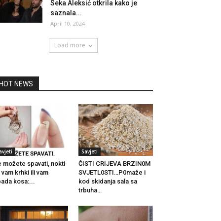
Seka Aleksić otkrila kako je
saznala...
April 10, 2024
Load more
HOT NEWS
avjeti
Savjeti
 možete spavati, nokti
ČISTI CRIJEVA BRZIN0M
 vam krhki ili vam
SVJETL0STI…P0maže i
ada kosa:...
kod skidanja sala sa
trbuha…