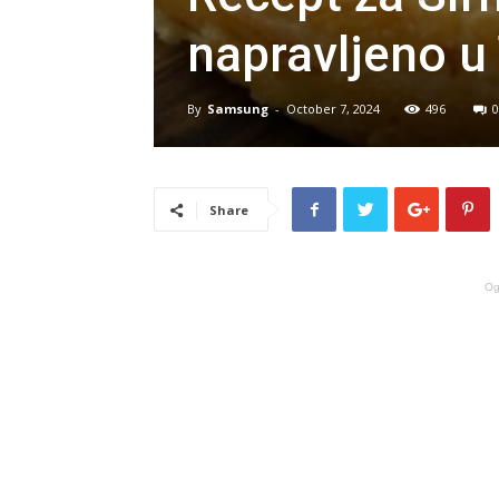
napravljeno u 
By
Samsung
-
October 7, 2024
496
0
Share
Og