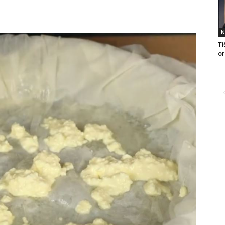
N
Ti
or