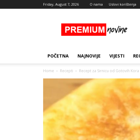
Friday, August 7, 2026
O nama
Uslovi korištenja
Premium
Novine
POČETNA
NAJNOVIJE
VIJESTI
RE
Home
Recepti
Recept za Sirnicu od Gotovih Kora 