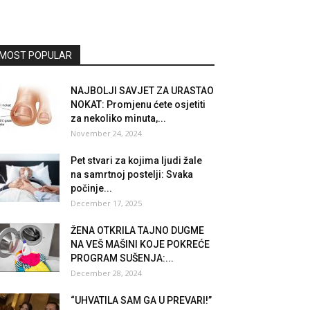
MOST POPULAR
NAJBOLJI SAVJET ZA URASTAO
NOKAT: Promjenu ćete osjetiti
za nekoliko minuta,...
November 24, 2024
Pet stvari za kojima ljudi žale
na samrtnoj postelji: Svaka
počinje...
December 17, 2025
ŽENA OTKRILA TAJNO DUGME
NA VEŠ MAŠINI KOJE POKREĆE
PROGRAM SUŠENJA:...
December 28, 2024
“UHVATILA SAM GA U PREVARI!”