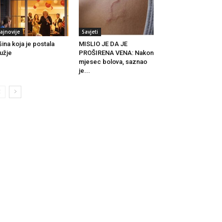
ajnovije
Savjeti
šina koja je postala
MISLIO JE DA JE
užje
PROŠIRENA VENA: Nakon
mjesec bolova, saznao
je...