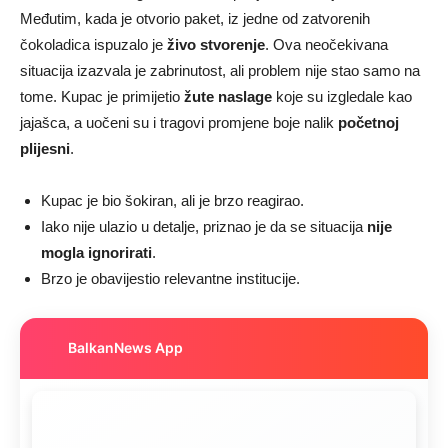
Međutim, kada je otvorio paket, iz jedne od zatvorenih
čokoladica ispuzalo je
živo stvorenje
. Ova neočekivana
situacija izazvala je zabrinutost, ali problem nije stao samo na
tome. Kupac je primijetio
žute naslage
koje su izgledale kao
jajašca, a uočeni su i tragovi promjene boje nalik
početnoj
plijesni
.
Kupac je bio šokiran, ali je brzo reagirao.
Iako nije ulazio u detalje, priznao je da se situacija
nije
mogla ignorirati
.
Brzo je obavijestio relevantne institucije.
BalkanNews App