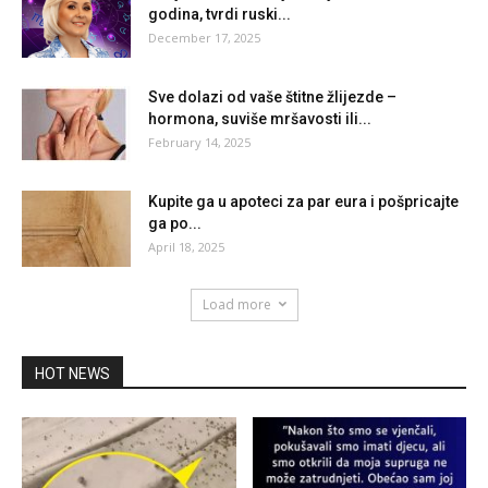
godina, tvrdi ruski...
December 17, 2025
Sve dolazi od vaše štitne žlijezde –
hormona, suviše mršavosti ili...
February 14, 2025
Kupite ga u apoteci za par eura i pošpricajte
ga po...
April 18, 2025
Load more
HOT NEWS