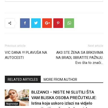
Previous article
Next article
VIC DANA !!! PLAVUŠA NA
AK0 STE ŽENA SA BRK0VlMA
AUTOCESTI
NA BRADl, 0BRATlTE PAŽNJU.
Evo šta to znači…
RELATED ARTICLES
MORE FROM AUTHOR
BLIZANCI – NISTE NI SLUTILI ŠTA
VAM BLISKA OSOBA PREĆUTKUJE:
Istina koja uskoro izlazi na vidjelo
Najnovije