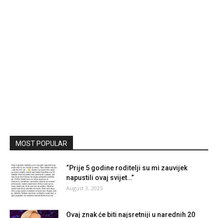
MOST POPULAR
“Prije 5 godine roditelji su mi zauvijek
napustili ovaj svijet…”
August 3, 2025
Ovaj znak će biti najsretniji u narednih 20