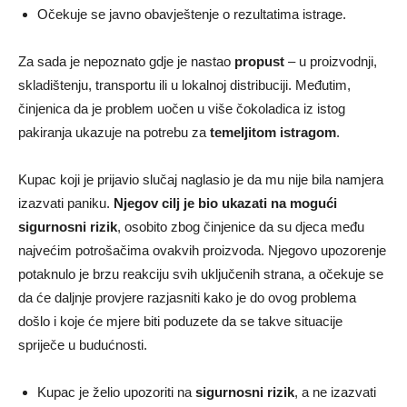
Očekuje se javno obavještenje o rezultatima istrage.
Za sada je nepoznato gdje je nastao
propust
– u proizvodnji,
skladištenju, transportu ili u lokalnoj distribuciji. Međutim,
činjenica da je problem uočen u više čokoladica iz istog
pakiranja ukazuje na potrebu za
temeljitom istragom
.
Kupac koji je prijavio slučaj naglasio je da mu nije bila namjera
izazvati paniku.
Njegov cilj je bio ukazati na mogući
sigurnosni rizik
, osobito zbog činjenice da su djeca među
najvećim potrošačima ovakvih proizvoda. Njegovo upozorenje
potaknulo je brzu reakciju svih uključenih strana, a očekuje se
da će daljnje provjere razjasniti kako je do ovog problema
došlo i koje će mjere biti poduzete da se takve situacije
spriječe u budućnosti.
Kupac je želio upozoriti na
sigurnosni rizik
, a ne izazvati