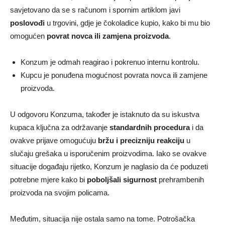
savjetovano da se s računom i spornim artiklom javi
poslovođi
u trgovini, gdje je čokoladice kupio, kako bi mu bio
omogućen
povrat novca ili zamjena proizvoda
.
Konzum je odmah reagirao i pokrenuo internu kontrolu.
Kupcu je ponuđena mogućnost povrata novca ili zamjene
proizvoda.
U odgovoru Konzuma, također je istaknuto da su iskustva
kupaca ključna za održavanje
standardnih procedura
i da
ovakve prijave omogućuju
bržu i precizniju reakciju
u
slučaju grešaka u isporučenim proizvodima. Iako se ovakve
situacije događaju rijetko, Konzum je naglasio da će poduzeti
potrebne mjere kako bi
poboljšali sigurnost
prehrambenih
proizvoda na svojim policama.
Međutim, situacija nije ostala samo na tome. Potrošačka