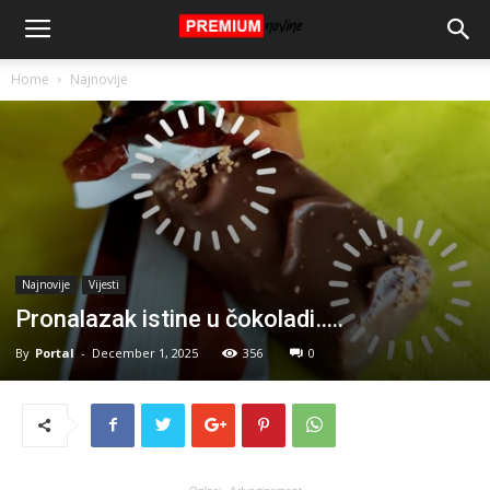
Home
Najnovije
Najnovije
Vijesti
Pronalazak istine u čokoladi…..
By
Portal
-
December 1, 2025
356
0