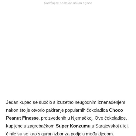
Sadržaj se nastavlja nakon oglasa
Jedan kupac se suočio s izuzetno neugodnim iznenađenjem
nakon što je otvorio pakiranje popularnih čokoladica
Choco
Peanut Finesse
, proizvedenih u Njemačkoj. Ove čokoladice,
kupljene u zagrebačkom
Super Konzumu
u Sarajevskoj ulici,
činile su se kao siguran izbor za podjelu među djecom.