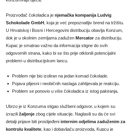
Proizvođač čokoladica je
njemačka kompanija Ludvig
Schokolade GmbH
, koja je već prepoznatljiv brend na tržištu.
U Hrvatskoj i Bosni i Hercegovini distribuciju obavlja Konzum,
dok je u okolnim zemljama zadužen
Mercator
za distribuciju.
Kupac je smatrao važno da informacija stigne do svih
odgovornih strana, kako bi se što prije otklonili potencijalni
problemi u distribucijskom lancu.
Problem nije bio izoliran na jedan komad čokolade.
Pojava plijesni i neobičnih naslaga zahtijevala je reakciju.
Problem se ponovio u više čokoladica iz istog pakiranja.
Ubrzo je iz Konzuma stigao službeni odgovor, u kojem su
izrazili
žaljenje
zbog cijele situacije. Naglasili su da će svi
detalji prijave biti proslijeđeni
internim odjelima zaduženim za
kontrolu kvalitete
, kao i dobavljaču proizvoda. Kupcu je