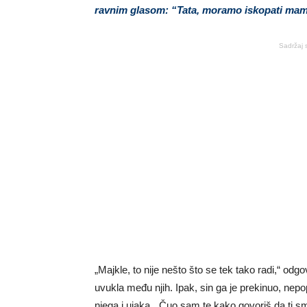
ravnim glasom: “Tata, moramo iskopati mam
Sadržaj 
„Majkle, to nije nešto što se tek tako radi,“ od
uvukla među njih. Ipak, sin ga je prekinuo, nepo
njega i ujaka. „Čuo sam te kako govoriš da ti sm