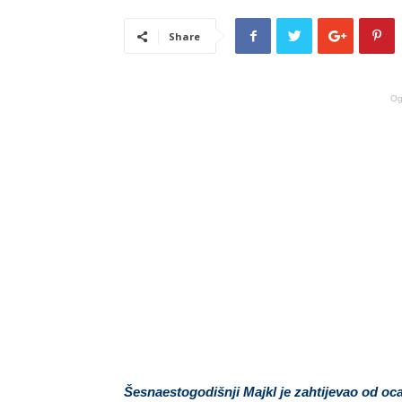
Share
Og
Šesnaestogodišnji Majkl je zahtijevao od oc