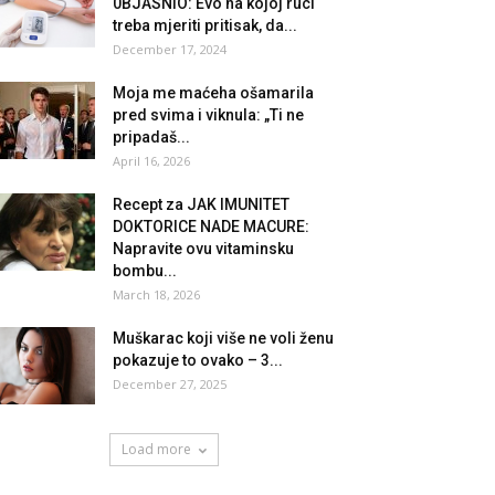
0BJASNIO: Evo na kojoj ruci
treba mjeriti pritisak, da...
December 17, 2024
Moja me maćeha ošamarila
pred svima i viknula: „Ti ne
pripadaš...
April 16, 2026
Recept za JAK IMUNITET
DOKTORICE NADE MACURE:
Napravite ovu vitaminsku
bombu...
March 18, 2026
Muškarac koji više ne voli ženu
pokazuje to ovako – 3...
December 27, 2025
Load more