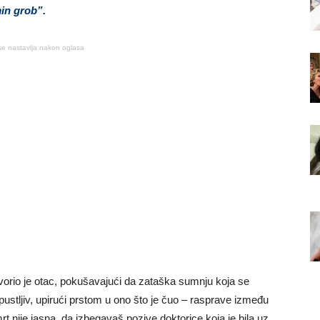
in grob”.
se nastavlja nakon oglasa
govorio je otac, pokušavajući da zataška sumnju koja se
pustljiv, upirući prstom u ono što je čuo – rasprave između
rt nije jasna, da izbegavaš pozive doktorice koja je bila uz