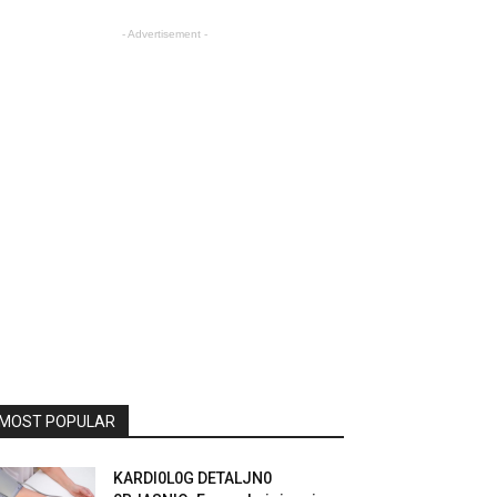
- Advertisement -
MOST POPULAR
KARDI0L0G DETALJN0