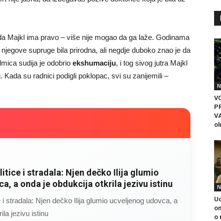
e da Majkl ima pravo – više nije mogao da ga laže. Godinama
 njegove supruge bila prirodna, ali negdje duboko znao je da
dmica sudija je odobrio
ekshumaciju
, i tog sivog jutra Majkl
. Kada su radnici podigli poklopac, svi su zanijemili –
N
VO
P
VA
ol
litice i stradala: Njen dečko Ilija glumio
a, a onda je obdukcija otkrila jezivu istinu
N
Ud
ce i stradala: Njen dečko Ilija glumio ucveljenog udovca, a
on
ila jezivu istinu
o 