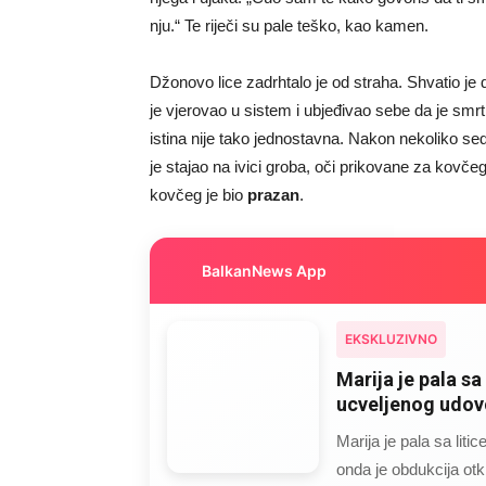
nju.“ Te riječi su pale teško, kao kamen.
Džonovo lice zadrhtalo je od straha. Shvatio j
je vjerovao u sistem i ubjeđivao sebe da je smrt
istina nije tako jednostavna. Nakon nekoliko se
je stajao na ivici groba, oči prikovane za kovčeg
kovčeg je bio
prazan
.
BalkanNews App
EKSKLUZIVNO
Marija je pala sa 
ucveljenog udovc
Marija je pala sa liti
onda je obdukcija otkr