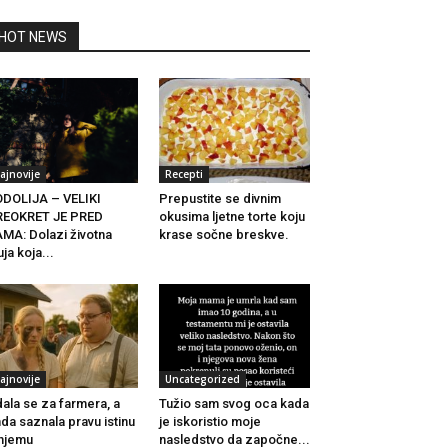
HOT NEWS
ajnovije
Recepti
DOLIJA – VELIKI
Prepustite se divnim
REOKRET JE PRED
okusima ljetne torte koju
MA: Dolazi životna
krase sočne breskve.
uja koja...
ajnovije
Uncategorized
ala se za farmera, a
Tužio sam svog oca kada
da saznala pravu istinu
je iskoristio moje
njemu
nasledstvo da započne...