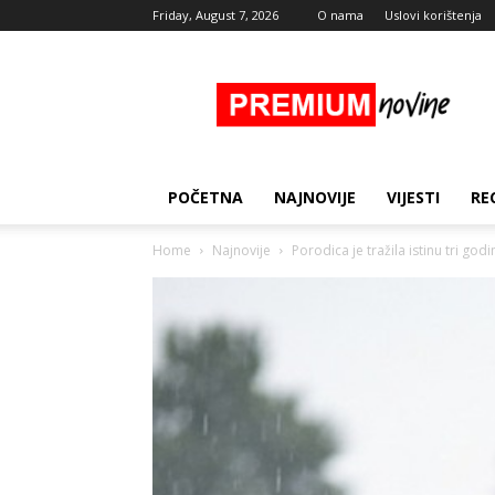
Friday, August 7, 2026
O nama
Uslovi korištenja
Premium
Novine
POČETNA
NAJNOVIJE
VIJESTI
RE
Home
Najnovije
Porodica je tražila istinu tri godin