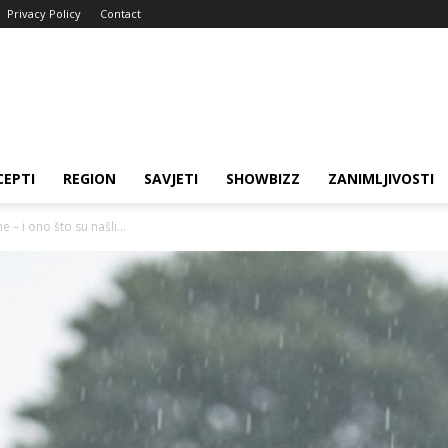
Privacy Policy
Contact
CEPTI
REGION
SAVJETI
SHOWBIZZ
ZANIMLJIVOSTI
e – i ono što su našli...