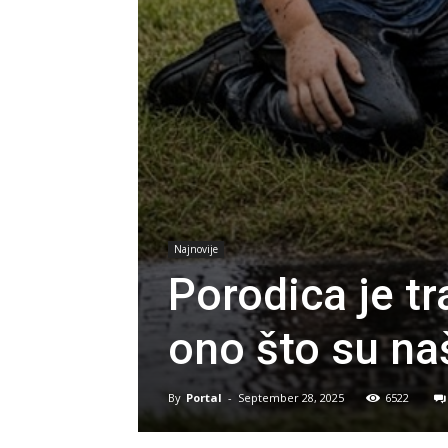
Najnovije
Porodica je tra
ono što su naš
By
Portal
-
September 28, 2025
6522