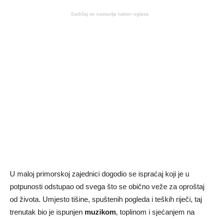
Sadržaj se nastavlja nakon oglasa
U maloj primorskoj zajednici dogodio se ispraćaj koji je u
potpunosti odstupao od svega što se obično veže za oproštaj
od života. Umjesto tišine, spuštenih pogleda i teških riječi, taj
trenutak bio je ispunjen
muzikom
, toplinom i sjećanjem na