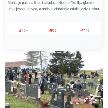
Kad se Marin suprug razbolio ona ga kupala, pelene mu
mijenjala: Jedno jutro je poslao po čokoladu..
999
321
234