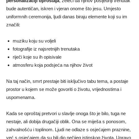
personalizaciji oproštaja
, želeći da njihov posljednji trenutak
bude autentičan, iskren i vjeran onome što jesu. Umjesto
uniformnih ceremonija, ljudi danas biraju elemente koji su im
značili:
muziku koju su voljeli
fotografije iz najsretnijih trenutaka
riječi koje su ih opisivale
atmosferu koja podsjeća na njihov život
Na taj način, smrt prestaje biti isključivo tabu tema, a postaje
prostor u kojem se može govoriti o životu, vrijednostima i
uspomenama.
Kada se oproštaj pretvori u slavlje onoga što je bilo, tuga ne
nestaje, ali dobija drugačiji oblik. Ona se miješa s ponosom,
zahvalnošću i toplinom. Ljudi ne odlaze s osjećajem praznine,
već s osjećajem da su bili dio nečijeg istinskog života. Upravo