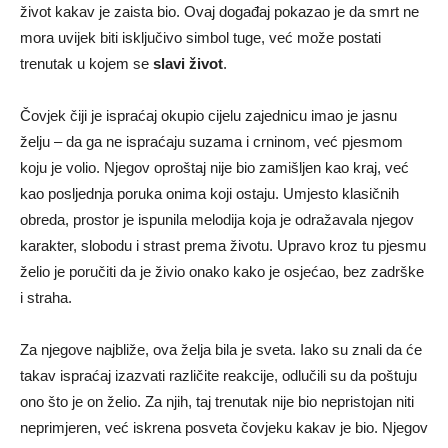
život kakav je zaista bio. Ovaj događaj pokazao je da smrt ne
mora uvijek biti isključivo simbol tuge, već može postati
trenutak u kojem se
slavi život
.
Čovjek čiji je ispraćaj okupio cijelu zajednicu imao je jasnu
želju – da ga ne ispraćaju suzama i crninom, već pjesmom
koju je volio. Njegov oproštaj nije bio zamišljen kao kraj, već
kao posljednja poruka onima koji ostaju. Umjesto klasičnih
obreda, prostor je ispunila melodija koja je odražavala njegov
karakter, slobodu i strast prema životu. Upravo kroz tu pjesmu
želio je poručiti da je živio onako kako je osjećao, bez zadrške
i straha.
Za njegove najbliže, ova želja bila je sveta. Iako su znali da će
takav ispraćaj izazvati različite reakcije, odlučili su da poštuju
ono što je on želio. Za njih, taj trenutak nije bio nepristojan niti
neprimjeren, već iskrena posveta čovjeku kakav je bio. Njegov