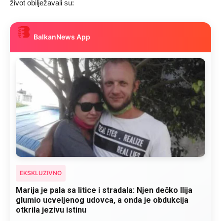
život obilježavali su:
BalkanNews App
EKSKLUZIVNO
Kad se Marin suprug razbolio ona ga kupala,
pelene mu mijenjala: Jedno jutro je poslao po
čokoladu..