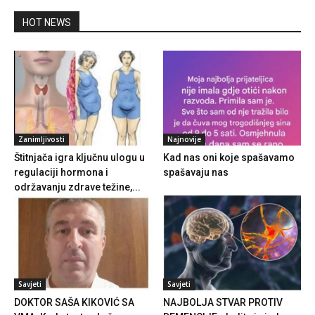
HOT NEWS
Zanimljivosti
Najnovije
Štitnjača igra ključnu ulogu u
Kad nas oni koje spašavamo
regulaciji hormona i
spašavaju nas
održavanju zdrave težine,...
Savjeti
Savjeti
DOKTOR SAŠA KIKOVIĆ SA
NAJBOLJA STVAR PROTIV