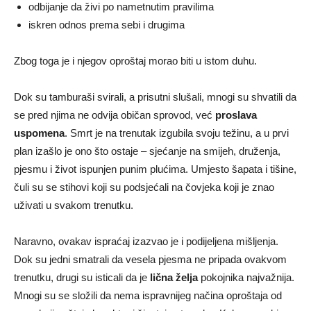
odbijanje da živi po nametnutim pravilima
iskren odnos prema sebi i drugima
Zbog toga je i njegov oproštaj morao biti u istom duhu.
Dok su tamburaši svirali, a prisutni slušali, mnogi su shvatili da
se pred njima ne odvija običan sprovod, već
proslava
uspomena
. Smrt je na trenutak izgubila svoju težinu, a u prvi
plan izašlo je ono što ostaje – sjećanje na smijeh, druženja,
pjesmu i život ispunjen punim plućima. Umjesto šapata i tišine,
čuli su se stihovi koji su podsjećali na čovjeka koji je znao
uživati u svakom trenutku.
Naravno, ovakav ispraćaj izazvao je i podijeljena mišljenja.
Dok su jedni smatrali da vesela pjesma ne pripada ovakvom
trenutku, drugi su isticali da je
lična želja
pokojnika najvažnija.
Mnogi su se složili da nema ispravnijeg načina oproštaja od