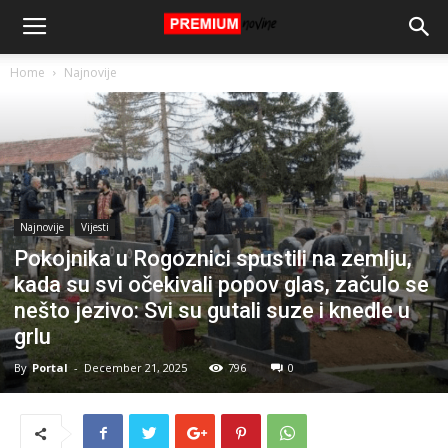
Home
Najnovije
Najnovije
Vijesti
Pokojnika u Rogoznici spustili na zemlju,
kada su svi očekivali popov glas, začulo se
nešto jezivo: Svi su gutali suze i knedle u
grlu
By
Portal
-
December 21, 2025
796
0