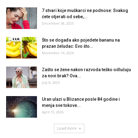
7 stvari koje muškarci ne podnose: Svakog
ćete otjerati od sebe,...
December 28, 2025
Što se događa ako pojedete bananu na
prazan želudac: Evo što...
November 14, 2024
Zašto se žene nakon razvoda teško odlučuju
za novi brak? Ova...
July 8, 2025
Uran ulazi u Blizance posle 84 godine i
menja sve tokove...
April 15, 2026
Load more