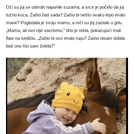
Oči su joj se odmah napunile suzama, a srce je počelo da joj
tužno kuca. Zašto baš sada? Zašto bi nešto ovako lepo imalo
mane? Pogledala je svoju mamu, a reči su joj zastale u grlu.
„Mama, ali ovo nije savršeno,” tiho je rekla, pokazujući mali
flaw na sedištu. „Zašto bi ovo imalo rupu? Zašto nisam dobila
baš ono što sam želela?”