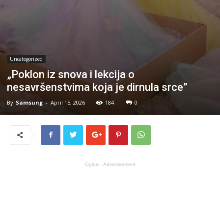
Uncategorized
„Poklon iz snova i lekcija o
nesavršenstvima koja je dirnula srce”
By
Samsung
-
April 15, 2026
184
0
Oglasi - Advertisement