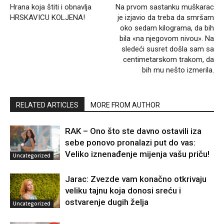
Hrana koja štiti i obnavlja
Na prvom sastanku muškarac
HRSKAVICU KOLJENA!
je izjavio da treba da smršam
oko sedam kilograma, da bih
bila «na njegovom nivou». Na
sledeći susret došla sam sa
centimetarskom trakom, da
bih mu nešto izmerila.
RELATED ARTICLES
MORE FROM AUTHOR
RAK – Ono što ste davno ostavili iza
sebe ponovo pronalazi put do vas:
Veliko iznenađenje mijenja vašu priču!
Uncategorized
Jarac: Zvezde vam konačno otkrivaju
veliku tajnu koja donosi sreću i
ostvarenje dugih želja
Uncategorized