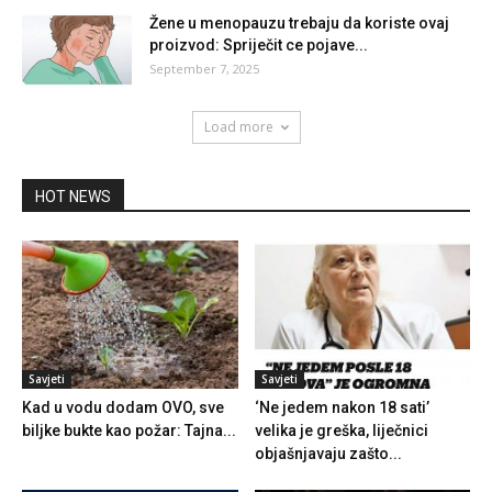
Žene u menopauzu trebaju da koriste ovaj
proizvod: Spriječit ce pojave...
September 7, 2025
Load more
HOT NEWS
Savjeti
Savjeti
Kad u vodu dodam OVO, sve
‘Ne jedem nakon 18 sati’
biljke bukte kao požar: Tajna...
velika je greška, liječnici
objašnjavaju zašto...