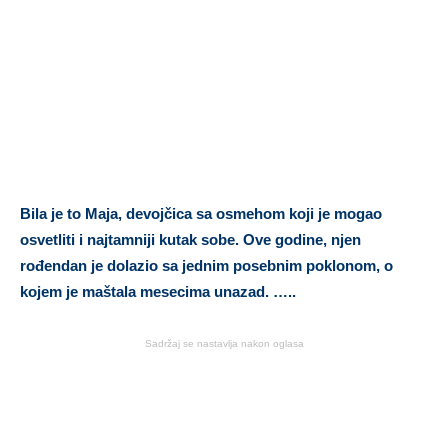
Bila je to Maja, devojčica sa osmehom koji je mogao
osvetliti i najtamniji kutak sobe. Ove godine, njen
rođendan je dolazio sa jednim posebnim poklonom, o
kojem je maštala mesecima unazad. …..
Sadržaj se nastavlja nakon oglasa