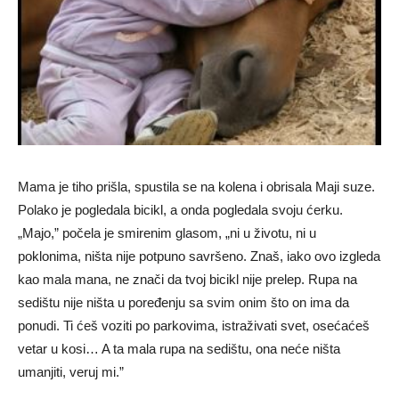
Mama je tiho prišla, spustila se na kolena i obrisala Maji suze.
Polako je pogledala bicikl, a onda pogledala svoju ćerku.
„Majo,” počela je smirenim glasom, „ni u životu, ni u
poklonima, ništa nije potpuno savršeno. Znaš, iako ovo izgleda
kao mala mana, ne znači da tvoj bicikl nije prelep. Rupa na
sedištu nije ništa u poređenju sa svim onim što on ima da
ponudi. Ti ćeš voziti po parkovima, istraživati svet, osećaćeš
vetar u kosi… A ta mala rupa na sedištu, ona neće ništa
umanjiti, veruj mi.”