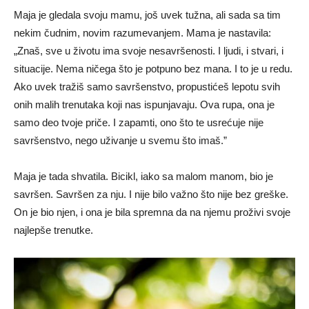
Maja je gledala svoju mamu, još uvek tužna, ali sada sa tim
nekim čudnim, novim razumevanjem. Mama je nastavila:
„Znaš, sve u životu ima svoje nesavršenosti. I ljudi, i stvari, i
situacije. Nema ničega što je potpuno bez mana. I to je u redu.
Ako uvek tražiš samo savršenstvo, propustićeš lepotu svih
onih malih trenutaka koji nas ispunjavaju. Ova rupa, ona je
samo deo tvoje priče. I zapamti, ono što te usrećuje nije
savršenstvo, nego uživanje u svemu što imaš.”
Maja je tada shvatila. Bicikl, iako sa malom manom, bio je
savršen. Savršen za nju. I nije bilo važno što nije bez greške.
On je bio njen, i ona je bila spremna da na njemu proživi svoje
najlepše trenutke.