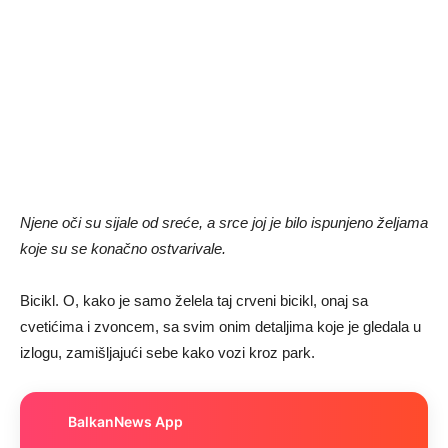
Njene oči su sijale od sreće, a srce joj je bilo ispunjeno željama
koje su se konačno ostvarivale.
Bicikl. O, kako je samo želela taj crveni bicikl, onaj sa
cvetićima i zvoncem, sa svim onim detaljima koje je gledala u
izlogu, zamišljajući sebe kako vozi kroz park.
BalkanNews App