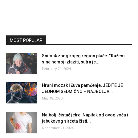
MOST POPULAR
Snimak zbog kojeg region plače: “Kažem
sine nemoj izlaziti, sutra je...
February 21, 2024
Hrani mozak i čuva pamćenje, JEDITE JE
JEDNOM SEDMIČNO – NAJBOLJA...
May 18, 2025
Najbolji čistač jetre: Napitak od ovog voća i
jabukovog sirćeta čisti...
December 21, 2024