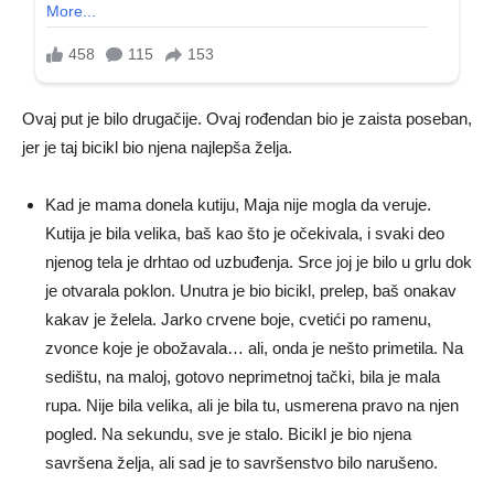
Ovaj put je bilo drugačije. Ovaj rođendan bio je zaista poseban,
jer je taj bicikl bio njena najlepša želja.
Kad je mama donela kutiju, Maja nije mogla da veruje.
Kutija je bila velika, baš kao što je očekivala, i svaki deo
njenog tela je drhtao od uzbuđenja. Srce joj je bilo u grlu dok
je otvarala poklon. Unutra je bio bicikl, prelep, baš onakav
kakav je želela. Jarko crvene boje, cvetići po ramenu,
zvonce koje je obožavala… ali, onda je nešto primetila. Na
sedištu, na maloj, gotovo neprimetnoj tački, bila je mala
rupa. Nije bila velika, ali je bila tu, usmerena pravo na njen
pogled. Na sekundu, sve je stalo. Bicikl je bio njena
savršena želja, ali sad je to savršenstvo bilo narušeno.