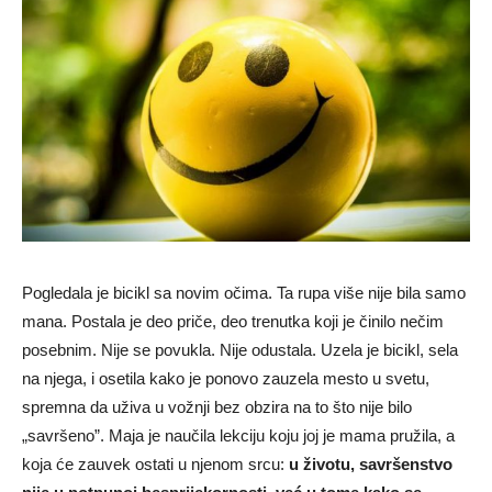
Pogledala je bicikl sa novim očima. Ta rupa više nije bila samo
mana. Postala je deo priče, deo trenutka koji je činilo nečim
posebnim. Nije se povukla. Nije odustala. Uzela je bicikl, sela
na njega, i osetila kako je ponovo zauzela mesto u svetu,
spremna da uživa u vožnji bez obzira na to što nije bilo
„savršeno”. Maja je naučila lekciju koju joj je mama pružila, a
koja će zauvek ostati u njenom srcu:
u životu, savršenstvo