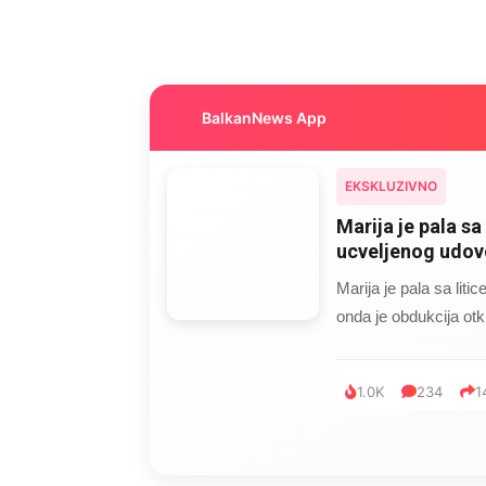
BalkanNews App
EKSKLUZIVNO
Marija je pala sa 
ucveljenog udovc
Marija je pala sa liti
onda je obdukcija otkr
1.0K
234
1