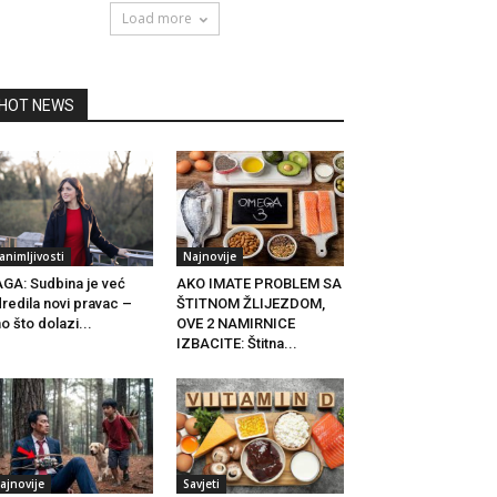
Load more
HOT NEWS
animljivosti
Najnovije
GA: Sudbina je već
AKO IMATE PROBLEM SA
redila novi pravac –
ŠTITNOM ŽLIJEZDOM,
o što dolazi...
OVE 2 NAMIRNICE
IZBACITE: Štitna...
ajnovije
Savjeti