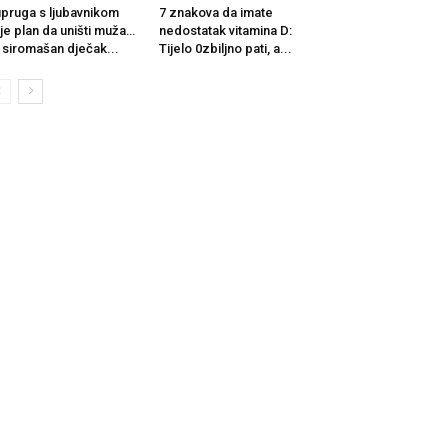
pruga s ljubavnikom
7 znakova da imate
je plan da uništi muža…
nedostatak vitamina D:
i siromašan dječak...
Tijelo 0zbiljno pati, a...