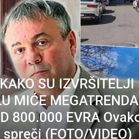
KAKO SU IZVRŠITELJI
ILU MIĆE MEGATRENDA
 800.000 EVRA Ovako
 spreči (FOTO/VIDEO)