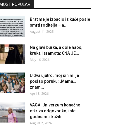
MOST POPULAR
Brat me je izbacio iz kuće posle
smrti roditelja – a...
August 11, 2025
Na glavi burka, a dole haos,
bruka i sramota: 0NA JE...
May 16, 2026
U dva ujutro, moj sin mi je
poslao poruku: „Mama…
znam...
April 8, 2026
VAGA: Univerzum konačno
otkriva odgovor koji ste
godinama tražili
August 2, 2026