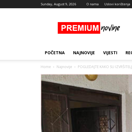
Sunday, August 9, 2026
O nama
Uslovi korištenja
Premium
Novine
POČETNA
NAJNOVIJE
VIJESTI
RE
Home
Najnovije
POGLEDAJTE KAKO SU IZVRŠITEL