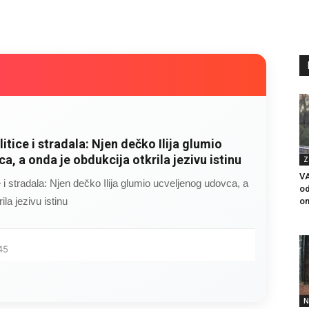
litice i stradala: Njen dečko Ilija glumio
a, a onda je obdukcija otkrila jezivu istinu
Z
VA
ce i stradala: Njen dečko Ilija glumio ucveljenog udovca, a
od
ila jezivu istinu
on
45
N