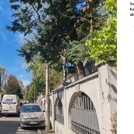
Su
ku
al