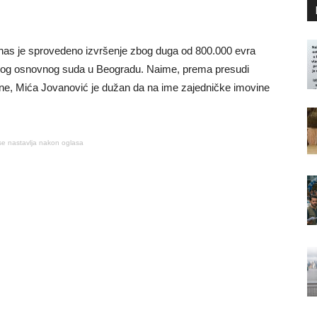
nas je sprovedeno izvršenje zbog duga od 800.000 evra
Prvog osnovnog suda u Beogradu. Naime, prema presudi
ne, Mića Jovanović je dužan da na ime zajedničke imovine
se nastavlja nakon oglasa