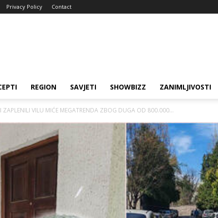
Privacy Policy
Contact
CEPTI
REGION
SAVJETI
SHOWBIZZ
ZANIMLJIVOSTI
JI ZAPLENILI VILU MIĆE MEGATRENDA ZBOG DUGA OD 800.000...