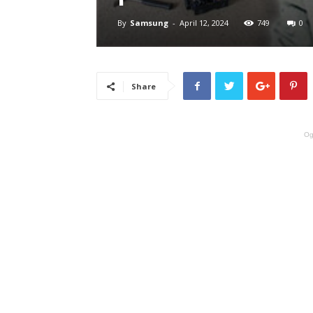
By
Samsung
-
April 12, 2024
749
0
Share
Og