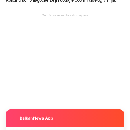
Količinu soli prilagodite želji i dodajte 500 ml kiselog vrhnja.
Sadržaj se nastavlja nakon oglasa
BalkanNews App