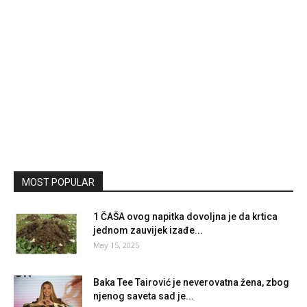
MOST POPULAR
1 ČAŠA ovog napitka dovoljna je da krtica
jednom zauvijek izađe...
May 15, 2025
Baka Tee Tairović je neverovatna žena, zbog
njenog saveta sad je...