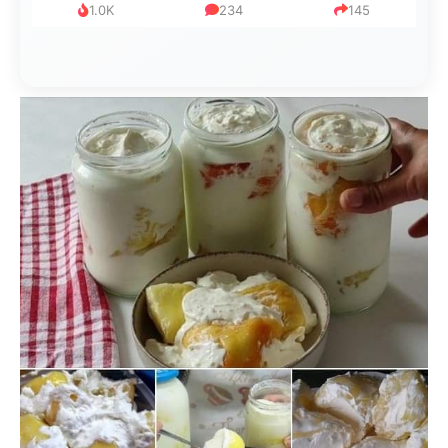
1.0K
234
145