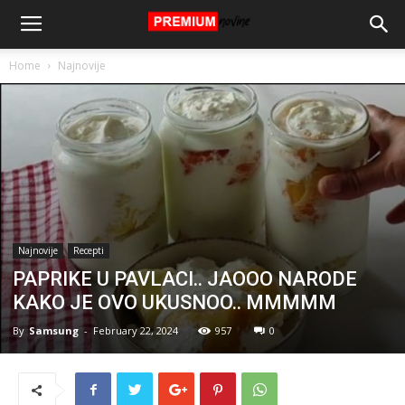
Home
Najnovije
Najnovije
Recepti
PAPRIKE U PAVLACI.. JAOOO NARODE
KAKO JE OVO UKUSNOO.. MMMMM
By
Samsung
-
February 22, 2024
957
0