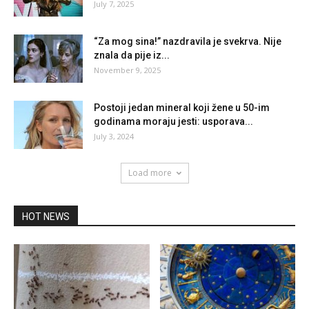
July 7, 2025
“Za mog sina!” nazdravila je svekrva. Nije
znala da pije iz...
November 9, 2025
Postoji jedan mineral koji žene u 50-im
godinama moraju jesti: usporava...
July 3, 2024
Load more
HOT NEWS