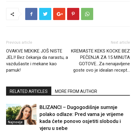
Previous article
Next article
OVAKVE MEKIKE JOŠ NISTE
KREMASTE KEKS KOCKE BEZ
JELI! Bez čekanja da narastu, a
PEČENJA ZA 15 MINUTA
vazdušaste i mekane kao
GOTOVE…Za nenajavljene
pamuk!
goste ovo je idealan recept…
RELATED ARTICLES
MORE FROM AUTHOR
BLIZANCI – Dugogodišnje sumnje
polako odlaze: Pred vama je vrijeme
kada ćete ponovo osjetiti slobodu i
Najnovije
vjeru u sebe