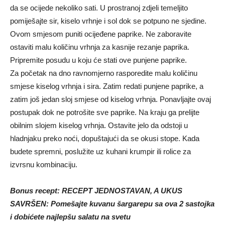
da se ocijede nekoliko sati. U prostranoj zdjeli temeljito
pomiješajte sir, kiselo vrhnje i sol dok se potpuno ne sjedine.
Ovom smjesom puniti ocijeđene paprike. Ne zaboravite
ostaviti malu količinu vrhnja za kasnije rezanje paprika.
Pripremite posudu u koju će stati ove punjene paprike.
Za početak na dno ravnomjerno rasporedite malu količinu
smjese kiselog vrhnja i sira. Zatim redati punjene paprike, a
zatim još jedan sloj smjese od kiselog vrhnja. Ponavljajte ovaj
postupak dok ne potrošite sve paprike. Na kraju ga prelijte
obilnim slojem kiselog vrhnja. Ostavite jelo da odstoji u
hladnjaku preko noći, dopuštajući da se okusi stope. Kada
budete spremni, poslužite uz kuhani krumpir ili rolice za
izvrsnu kombinaciju.
Bonus recept: RECEPT JEDNOSTAVAN, A UKUS
SAVRŠEN: Pomešajte kuvanu šargarepu sa ova 2 sastojka
i dobićete najlepšu salatu na svetu