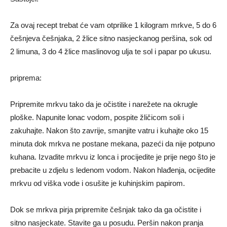
Za ovaj recept trebat će vam otprilike 1 kilogram mrkve, 5 do 6
češnjeva češnjaka, 2 žlice sitno nasjeckanog peršina, sok od
2 limuna, 3 do 4 žlice maslinovog ulja te sol i papar po ukusu.
priprema:
Pripremite mrkvu tako da je očistite i narežete na okrugle
ploške. Napunite lonac vodom, pospite žličicom soli i
zakuhajte. Nakon što zavrije, smanjite vatru i kuhajte oko 15
minuta dok mrkva ne postane mekana, pazeći da nije potpuno
kuhana. Izvadite mrkvu iz lonca i procijedite je prije nego što je
prebacite u zdjelu s ledenom vodom. Nakon hlađenja, ocijedite
mrkvu od viška vode i osušite je kuhinjskim papirom.
Dok se mrkva pirja pripremite češnjak tako da ga očistite i
sitno nasjeckate. Stavite ga u posudu. Peršin nakon pranja