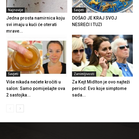
Najnovije
Savjeti
Jedna prosta namirnica koju
DOŠAO JE KRAJ SVOJ
svi imaju u kući će oterati
NESREĆI I TUZI
mrave...
Savjeti
Zanimljivosti
Više nikada nećete kročiti u
Za Kejt Midlton je ovo najteži
salon: Samo pomiješajte ova
period: Evo koje simptome
2 sastojka...
sada...