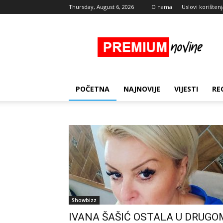
Thursday, August 6, 2026
O nama
Uslovi korištenj
Premium
Novine
POČETNA
NAJNOVIJE
VIJESTI
RE
Showbizz
IVANA ŠAŠIĆ OSTALA U DRUGO