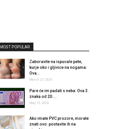
MOST POPULAR
Zaboravite na ispucale pete,
kurje oko i gljivice na nogama:
Ova...
March 27, 2026
Pare će im padati s neba: Ova 3.
znaka od 20....
May 13, 2026
Ako imate PVC prozore, morate
znati ovo: postavite ih na