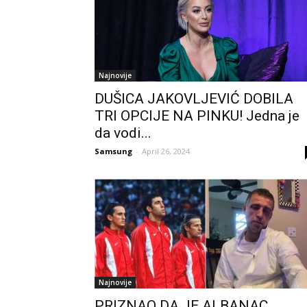
Najnovije
DUŠICA JAKOVLJEVIĆ DOBILA
TRI OPCIJE NA PINKU! Jedna je
da vodi...
Samsung
-
April 26, 2024
Najnovije
PRIZNAO DA JE ALBANAC,