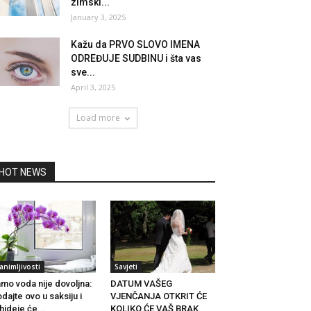
zimski...
January 3, 2025
Kažu da PRVO SLOVO IMENA
ODREĐUJE SUDBINU i šta vas
sve...
April 3, 2025
Load more
HOT NEWS
animljivosti
Savjeti
mo voda nije dovoljna:
DATUM VAŠEG
dajte ovo u saksiju i
VJENČANJA OTKRIT ĆE
hideje će...
KOLIKO ĆE VAŠ BRAK