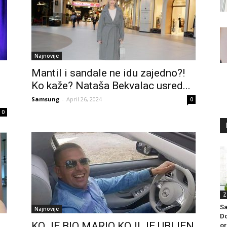
Najnovije
Mantil i sandale ne idu zajedno?!
Ko kaže? Nataša Bekvalac usred...
Samsung
-
April 26, 2024
0
0
Z
Sa
Najnovije
Do
KO JE BIO MARIO KOJI JE UBIJEN
or