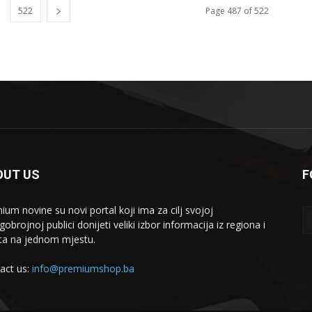
522
Page 487 of 522
OUT US
F
ium novine su novi portal koji ima za cilj svojoj
brojnoj publici donijeti veliki izbor informacija iz regiona i
eta na jednom mjestu.
act us:
info@premiumshop.ba