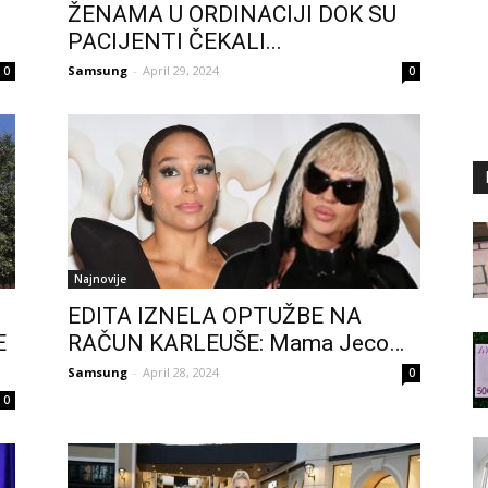
ŽENAMA U ORDINACIJI DOK SU
PACIJENTI ČEKALI...
Samsung
-
April 29, 2024
0
0
Najnovije
EDITA IZNELA OPTUŽBE NA
E
RAČUN KARLEUŠE: Mama Jeco…
Samsung
-
April 28, 2024
0
0