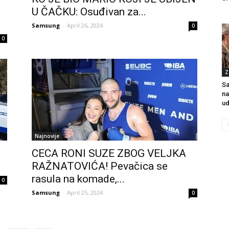
U ČAČKU: Osuđivan za...
Samsung
-
April 26, 2024
0
0
Z
Sa
na
ud
Najnovije
CECA RONI SUZE ZBOG VELJKA
RAŽNATOVIĆA! Pevačica se
rasula na komade,...
0
Samsung
-
April 25, 2024
0