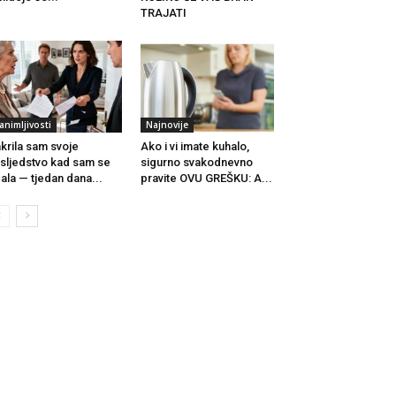
TRAJATI
animljivosti
Najnovije
krila sam svoje
Ako i vi imate kuhalo,
sljedstvo kad sam se
sigurno svakodnevno
ala — tjedan dana...
pravite OVU GREŠKU: A...