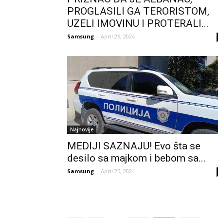
PROGLASILI GA TERORISTOM,
UZELI IMOVINU I PROTERALI...
Samsung
-
April 26, 2024
Najnovije
MEDIJI SAZNAJU! Evo šta se
desilo sa majkom i bebom sa...
Samsung
-
April 25, 2024