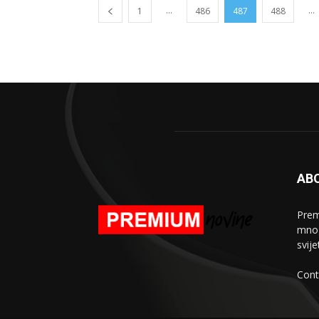
...
...
1
486
487
488
AB
Prem
mnogo
svij
Cont