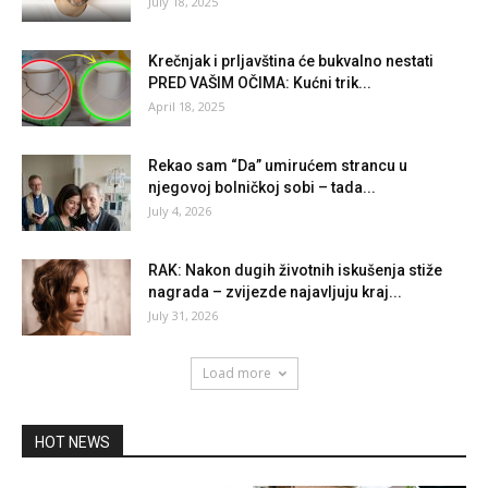
July 18, 2025
Krečnjak i prljavština će bukvalno nestati
PRED VAŠIM OČIMA: Kućni trik...
April 18, 2025
Rekao sam “Da” umirućem strancu u
njegovoj bolničkoj sobi – tada...
July 4, 2026
RAK: Nakon dugih životnih iskušenja stiže
nagrada – zvijezde najavljuju kraj...
July 31, 2026
Load more
HOT NEWS