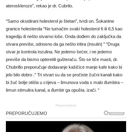
ateroskleroze”, rekao je dr. Cubrilo.
“Samo oksidirani holesterol je štetan”, tvrdi on. Šokantne
granice holesterola “Ne tumačim svaki holesterol 6 ili 6,5 kao
tragediju ili nešto stvarno loše. Onda dođem do zaključka da
stvara previše, odnosno da ga nešto iritira (insulin) ” “Druga
stvar je kontrola inzulina. Ne jedemo šećer, i ne jedemo
previše da bismo opteretili gušteraču. Što se tiče masti, dr.
Chubrillo preporučuje dodavanje kašičice manje kafe kako bi
jelo bilo dobro .” Tri stvari su da se pročiste žučni kanali kako
bi žuč bolje otišla u crijeva – limunova voda s malo đumbira –
limun stimulira kanal, a đumbir ga opušta. izači. “
Preporučujemo