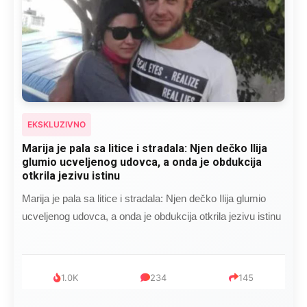
EKSKLUZIVNO
Kad se Marin suprug razbolio ona ga kupala,
pelene mu mijenjala: Jedno jutro je poslao po
čokoladu..
Kad se Marin suprug razbolio ona ga kupala, pelene mu
mijenjala: Jedno jutro je poslao po čokoladu..
999
321
234