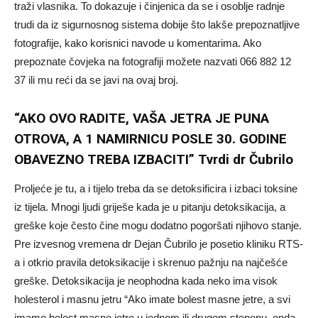
traži vlasnika. To dokazuje i činjenica da se i osoblje radnje
trudi da iz sigurnosnog sistema dobije što lakše prepoznatljive
fotografije, kako korisnici navode u komentarima. Ako
prepoznate čovjeka na fotografiji možete nazvati 066 882 12
37 ili mu reći da se javi na ovaj broj.
“AKO OVO RADITE, VAŠA JETRA JE PUNA
OTROVA, A 1 NAMIRNICU POSLE 30. GODINE
OBAVEZNO TREBA IZBACITI” Tvrdi dr Čubrilo
Proljeće je tu, a i tijelo treba da se detoksificira i izbaci toksine
iz tijela. Mnogi ljudi griješe kada je u pitanju detoksikacija, a
greške koje često čine mogu dodatno pogoršati njihovo stanje.
Pre izvesnog vremena dr Dejan Čubrilo je posetio kliniku RTS-
a i otkrio pravila detoksikacije i skrenuo pažnju na najčešće
greške. Detoksikacija je neophodna kada neko ima visok
holesterol i masnu jetru “Ako imate bolest masne jetre, a svi
imamo bolest masne jetre u jednom ili drugom stepenu, onda