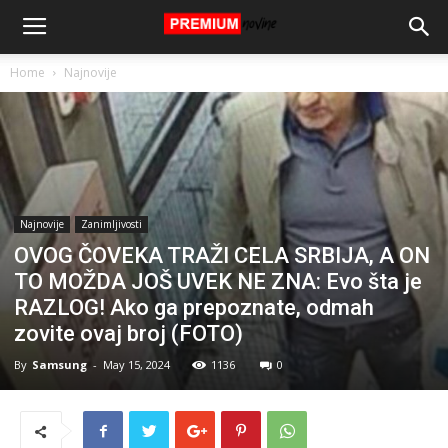
Home
Najnovije
Najnovije
Zanimljivosti
OVOG ČOVEKA TRAŽI CELA SRBIJA, A ON
TO MOŽDA JOŠ UVEK NE ZNA: Evo šta je
RAZLOG! Ako ga prepoznate, odmah
zovite ovaj broj (FOTO)
By
Samsung
-
May 15, 2024
1136
0