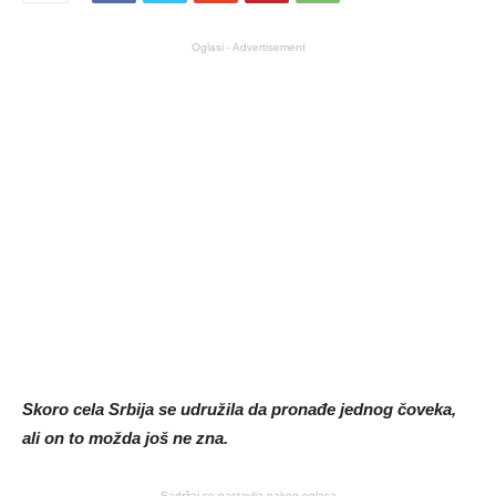
Oglasi - Advertisement
Skoro cela Srbija se udružila da pronađe jednog čoveka,
ali on to možda još ne zna.
Sadržaj se nastavlja nakon oglasa