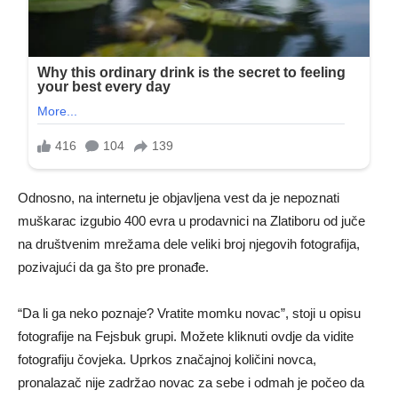
Odnosno, na internetu je objavljena vest da je nepoznati
muškarac izgubio 400 evra u prodavnici na Zlatiboru od juče
na društvenim mrežama dele veliki broj njegovih fotografija,
pozivajući da ga što pre pronađe.
“Da li ga neko poznaje? Vratite momku novac”, stoji u opisu
fotografije na Fejsbuk grupi. Možete kliknuti ovdje da vidite
fotografiju čovjeka. Uprkos značajnoj količini novca,
pronalazač nije zadržao novac za sebe i odmah je počeo da