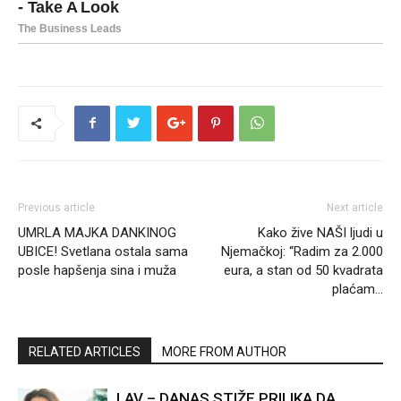
Previous article
Next article
UMRLA MAJKA DANKINOG
Kako žive NAŠI ljudi u
UBICE! Svetlana ostala sama
Njemačkoj: “Radim za 2.000
posle hapšenja sina i muža
eura, a stan od 50 kvadrata
plaćam…
RELATED ARTICLES
MORE FROM AUTHOR
LAV – DANAS STIŽE PRILIKA DA