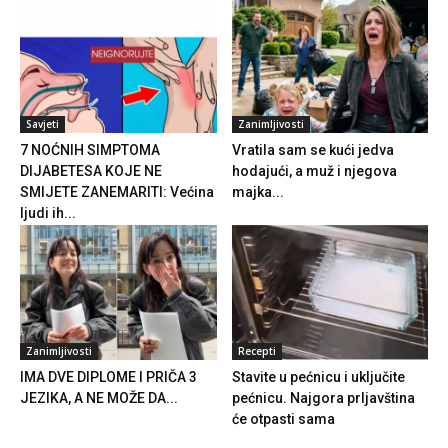
Savjeti
Zanimljivosti
7 NOĆNIH SIMPTOMA
Vratila sam se kući jedva
DIJABETESA KOJE NE
hodajući, a muž i njegova
SMIJETE ZANEMARITI: Većina
majka...
ljudi ih...
Zanimljivosti
Recepti
IMA DVE DIPLOME I PRIČA 3
Stavite u pećnicu i uključite
JEZIKA, A NE MOŽE DA...
pećnicu. Najgora prljavština
će otpasti sama