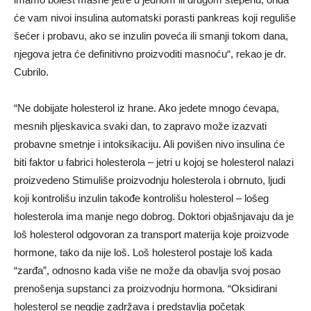
će vam nivoi insulina automatski porasti pankreas koji reguliše
šećer i probavu, ako se inzulin poveća ili smanji tokom dana,
njegova jetra će definitivno proizvoditi masnoću“, rekao je dr.
Cubrilo.
“Ne dobijate holesterol iz hrane. Ako jedete mnogo ćevapa,
mesnih pljeskavica svaki dan, to zapravo može izazvati
probavne smetnje i intoksikaciju. Ali povišen nivo insulina će
biti faktor u fabrici holesterola – jetri u kojoj se holesterol nalazi
proizvedeno Stimuliše proizvodnju holesterola i obrnuto, ljudi
koji kontrolišu inzulin takođe kontrolišu holesterol – lošeg
holesterola ima manje nego dobrog. Doktori objašnjavaju da je
loš holesterol odgovoran za transport materija koje proizvode
hormone, tako da nije loš. Loš holesterol postaje loš kada
“zarđa”, odnosno kada više ne može da obavlja svoj posao
prenošenja supstanci za proizvodnju hormona. “Oksidirani
holesterol se negdje zadržava i predstavlja početak