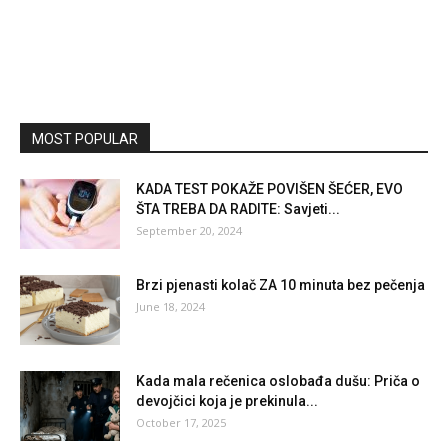
MOST POPULAR
KADA TEST POKAŽE POVIŠEN ŠEĆER, EVO
ŠTA TREBA DA RADITE: Savjeti...
September 20, 2024
Brzi pjenasti kolač ZA 10 minuta bez pečenja
June 18, 2024
Kada mala rečenica oslobađa dušu: Priča o
devojčici koja je prekinula...
October 17, 2025