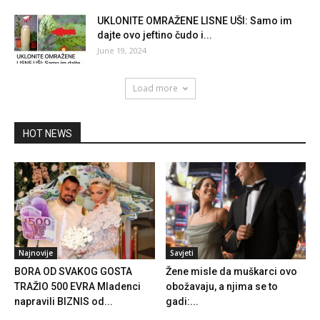
UKLONITE OMRAŽENE LISNE UŠI: Samo im
dajte ovo jeftino čudo i...
June 19, 2024
Load more
HOT NEWS
Najnovije
Savjeti
BORA OD SVAKOG GOSTA
Žene misle da muškarci ovo
TRAŽIO 500 EVRA Mladenci
obožavaju, a njima se to
napravili BIZNIS od...
gadi:...