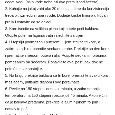
dodati vodu (nivo vode treba biti dva prsta iznad šećera).
2. Kuhajte na jakoj vatri oko 20 minuta, s time da konzistencija
treba biti između sirupa i vode. Dodajte kriške limuna u kuvani
preliv i ostavite da se ohladi.
3. Kore isecite na veličinu pleha kojim ćete peći baklavu.
Otopite puter na laganoj vatri i sjedinite sa uljem.
4. U tepsiju podmazanu puterom i uljem stavite tri kore, a
zatim na njih rasporedite seckane orahe. Prekrijte sa dve kore
i premažite smesom putera i ulja. Pospite seckanim orasima
pomešanim sa šećerom. Ponavljajte ovaj postupak dok ne
potrošite sve sastojke.
5. Na kraju prekrijte baklavu sa tri kore, premažite svaku koru
maslacem, pritisnite dlanom i sve poravnajte.
6. Pecite na 190 stepeni desetak minuta, a zatim smanjite
temperaturu na 150 stepeni i pecite još 45 minuta. Ako se čini
da je baklava pretamna, prekrijte je aluminijskom folijom i
nastavite peći.