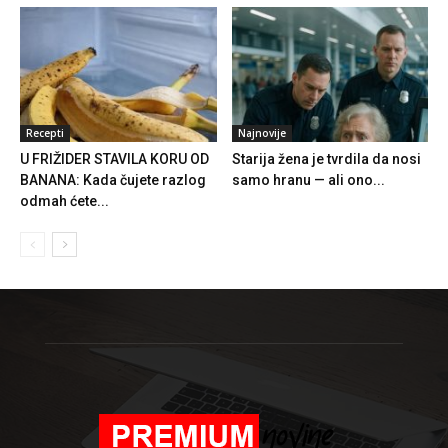
Recepti
Najnovije
U FRIŽIDER STAVILA KORU OD
Starija žena je tvrdila da nosi
BANANA: Kada čujete razlog
samo hranu — ali ono...
odmah ćete...