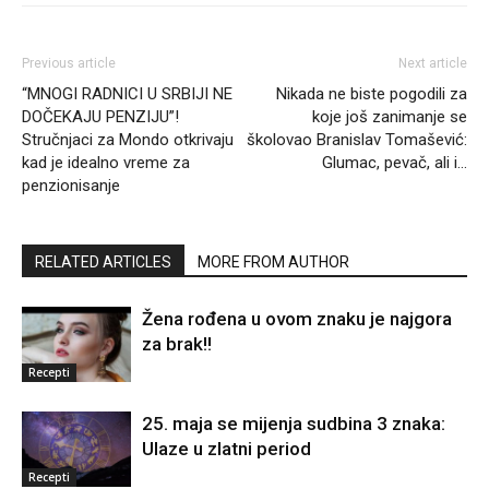
Previous article
Next article
“MNOGI RADNICI U SRBIJI NE
Nikada ne biste pogodili za
DOČEKAJU PENZIJU”!
koje još zanimanje se
Stručnjaci za Mondo otkrivaju
školovao Branislav Tomašević:
kad je idealno vreme za
Glumac, pevač, ali i…
penzionisanje
RELATED ARTICLES
MORE FROM AUTHOR
Žena rođena u ovom znaku je najgora
za brak!!
Recepti
25. maja se mijenja sudbina 3 znaka:
Ulaze u zlatni period
Recepti