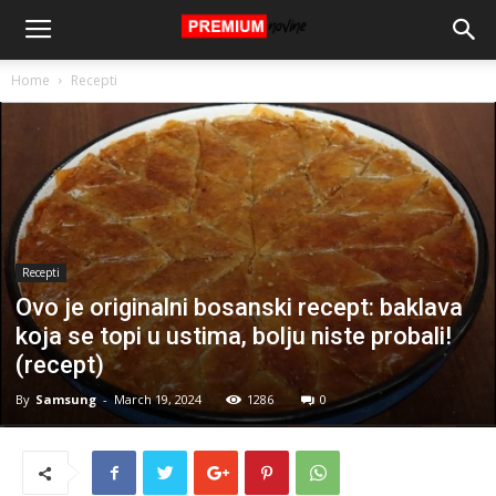
Home
Recepti
Recepti
Ovo je originalni bosanski recept: baklava
koja se topi u ustima, bolju niste probali!
(recept)
By
Samsung
-
March 19, 2024
1286
0