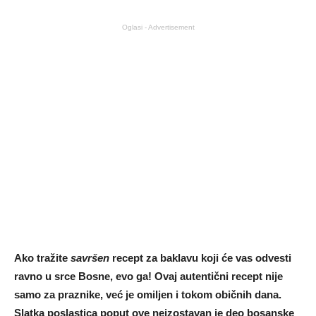
Oglasi - Advertisement
Ako tražite
savršen
recept za baklavu koji će vas odvesti
ravno u srce Bosne, evo ga! Ovaj autentični recept nije
samo za praznike, već je omiljen i tokom običnih dana.
Slatka poslastica poput ove neizostavan je deo bosanske