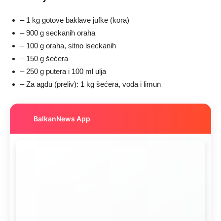
– 1 kg gotove baklave jufke (kora)
– 900 g seckanih oraha
– 100 g oraha, sitno iseckanih
– 150 g šećera
– 250 g putera i 100 ml ulja
– Za agdu (preliv): 1 kg šećera, voda i limun
BalkanNews App