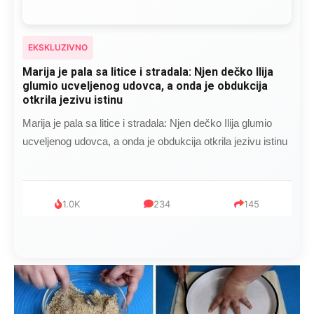
EKSKLUZIVNO
Marija je pala sa litice i stradala: Njen dečko Ilija
glumio ucveljenog udovca, a onda je obdukcija
otkrila jezivu istinu
Marija je pala sa litice i stradala: Njen dečko Ilija glumio
ucveljenog udovca, a onda je obdukcija otkrila jezivu istinu
1.0K
234
145