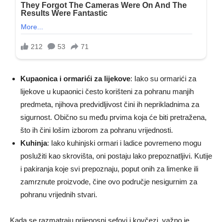
Kupaonica i ormarići za lijekove
: Iako su ormarići za
lijekove u kupaonici često korišteni za pohranu manjih
predmeta, njihova predvidljivost čini ih neprikladnima za
sigurnost. Obično su među prvima koja će biti pretražena,
što ih čini lošim izborom za pohranu vrijednosti.
Kuhinja
: Iako kuhinjski ormari i ladice povremeno mogu
poslužiti kao skrovišta, oni postaju lako prepoznatljivi. Kutije
i pakiranja koje svi prepoznaju, poput onih za limenke ili
zamrznute proizvode, čine ovo područje nesigurnim za
pohranu vrijednih stvari.
Kada se razmatraju prijenosni sefovi i kovčezi, važno je