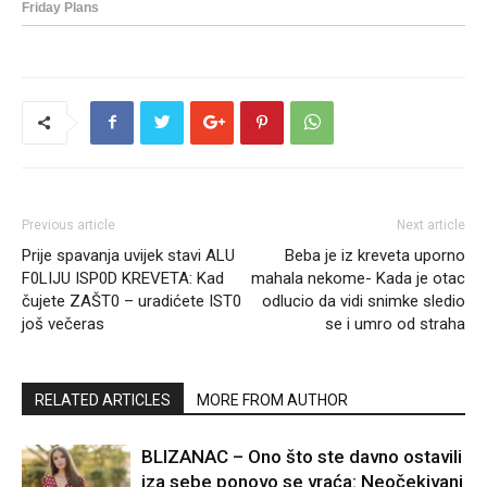
Previous article
Next article
Prije spavanja uvijek stavi ALU
Beba je iz kreveta uporno
F0LIJU ISP0D KREVETA: Kad
mahala nekome- Kada je otac
čujete ZAŠT0 – uradićete IST0
odlucio da vidi snimke sledio
još večeras
se i umro od straha
RELATED ARTICLES
MORE FROM AUTHOR
BLIZANAC – Ono što ste davno ostavili
iza sebe ponovo se vraća: Neočekivani