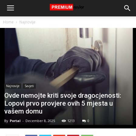
Home
Najnovije
Najnovije
Savjeti
Ovde nemojte kriti svoje dragocjenosti:
Lopovi prvo provjere ovih 5 mjesta u
vašem domu
By
Portal
-
December 8, 2025
1213
0