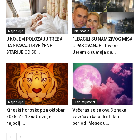
Najnovije
Najnovije
U KOJEM POLOŽAJU TREBA
“UBACILI SU NAM ŽIVOG MIŠA
DA SPAVAJU SVE ŽENE
U PAKOVANJE! Jovana
STARIJE OD 50...
Jeremić sumnja da...
Najnovije
Zanimljivosti
Kineski horoskop za oktobar
Večeras se za ova 3 znaka
2025: Za 1 znak ovo je
završava katastrofalan
najbolji...
period: Mesec u...