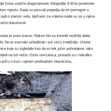
 često sadrže dragocjenosti, fotografije ili lične predmete
na tom mjestu. Kada su pozvali prijatelja da im pomogne u
radi o starom sefu, tipičnom za vrijeme kada su se u njima
 važni dokumenti.
ostao je pravi izazov. Nakon što su koristili različite alate,
a, što je izazvalo uzbuđenje i još veću znatiželju. Unutar
ice koje su izgledale kao da su tek jučer pohranjene, iako
ijedi na isti način. Osim novčanica, pronašli su i nekoliko
a priču o kući i njenim prethodnim vlasnicima.