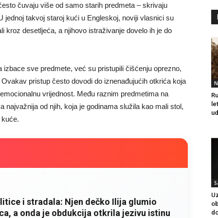
često čuvaju više od samo starih predmeta – skrivaju
jednoj takvoj staroj kući u Engleskoj, noviji vlasnici su
ali kroz desetljeća, a njihovo istraživanje dovelo ih je do
da izbace sve predmete, već su pristupili čišćenju oprezno,
je. Ovakav pristup često dovodi do iznenađujućih otkrića koja
N
u emocionalnu vrijednost. Među raznim predmetima na
Ru
le
 a najvažnija od njih, koja je godinama služila kao mali stol,
ud
o kuće.
S
Uz
litice i stradala: Njen dečko Ilija glumio
ob
a, a onda je obdukcija otkrila jezivu istinu
do