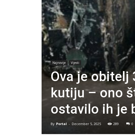
Najnovije
Vijesti
Ova je obitelj
kutiju – ono š
ostavilo ih je
By
Portal
-
December 5, 2025
289
0