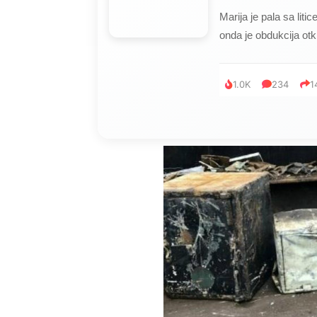
Marija je pala sa liti
onda je obdukcija otkr
1.0K
234
1