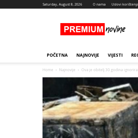
Saturday, August 8, 2026
O nama
Uslovi korištenj
Premium
Novine
POČETNA
NAJNOVIJE
VIJESTI
RE
Home
Najnovije
Ova je obitelj 30 godina ignoriral