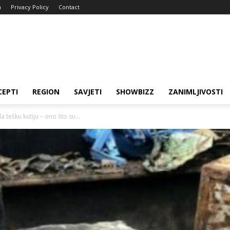
a
Privacy Policy
Contact
CEPTI
REGION
SAVJETI
SHOWBIZZ
ZANIMLJIVOSTI
a tešku kutiju – ono što su...