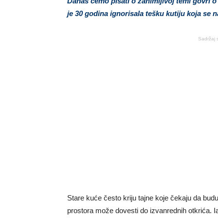
Danas čemo pisati o zanimljivoj temi govri o 
je 30 godina ignorisala tešku kutiju koja se 
Sadržaj 
Stare kuće često kriju tajne koje čekaju da budu
prostora može dovesti do izvanrednih otkrića. I