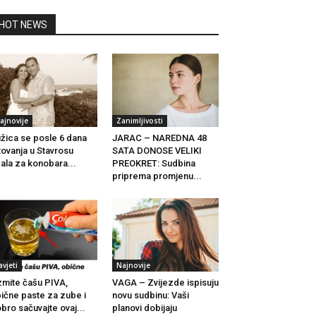
HOT NEWS
ajnovije
Zanimljivosti
žica se posle 6 dana
JARAC – NAREDNA 48
tovanja u Stavrosu
SATA DONOSE VELIKI
ala za konobara...
PREOKRET: Sudbina
priprema promjenu...
avjeti
Najnovije
mite čašu PIVA,
VAGA – Zvijezde ispisuju
ične paste za zube i
novu sudbinu: Vaši
bro sačuvajte ovaj...
planovi dobijaju