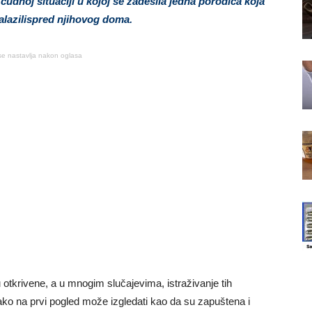
čudnoj situaciji u kojoj se zadesila jedna porodica koja
nalazilispred njihovog doma.
se nastavlja nakon oglasa
 otkrivene, a u mnogim slučajevima, istraživanje tih
ako na prvi pogled može izgledati kao da su zapuštena i