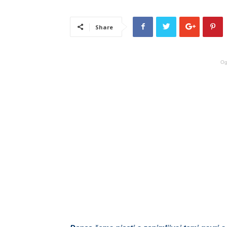
Share
Og