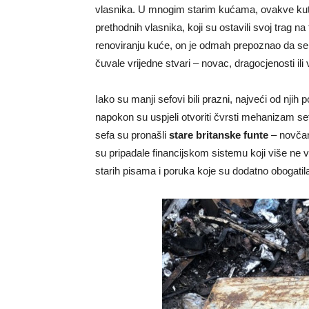
vlasnika. U mnogim starim kućama, ovakve kutije
prethodnih vlasnika, koji su ostavili svoj trag 
renoviranju kuće, on je odmah prepoznao da se 
čuvale vrijedne stvari – novac, dragocjenosti ili
Iako su manji sefovi bili prazni, najveći od njih p
napokon su uspjeli otvoriti čvrsti mehanizam sef
sefa su pronašli
stare britanske funte
– novčan
su pripadale financijskom sistemu koji više ne vr
starih pisama i poruka koje su dodatno obogatil