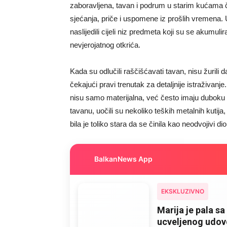
zaboravljena, tavan i podrum u starim kućama 
sjećanja, priče i uspomene iz prošlih vremena. U 
naslijedili cijeli niz predmeta koji su se akumulir
nevjerojatnog otkrića.
Kada su odlučili raščišćavati tavan, nisu žurili 
čekajući pravi trenutak za detaljnije istraživan
nisu samo materijalna, već često imaju dubok
tavanu, uočili su nekoliko teških metalnih kutija,
bila je toliko stara da se činila kao neodvojivi di
BalkanNews App
EKSKLUZIVNO
Marija je pala sa 
ucveljenog udovc