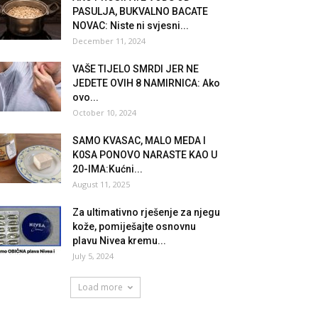
PASULJA, BUKVALNO BACATE
NOVAC: Niste ni svjesni...
December 11, 2024
VAŠE TIJELO SMRDI JER NE
JEDETE OVIH 8 NAMIRNICA: Ako
ovo...
October 10, 2024
SAMO KVASAC, MALO MEDA I
K0SA PONOVO NARASTE KAO U
20-IMA:Kućni...
August 11, 2025
Za ultimativno rješenje za njegu
kože, pomiješajte osnovnu
plavu Nivea kremu...
July 5, 2024
Load more