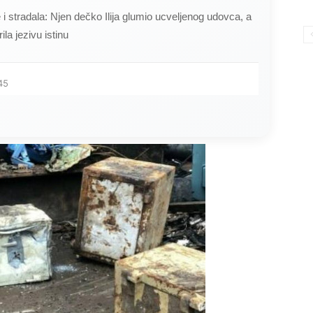
ce i stradala: Njen dečko Ilija glumio ucveljenog udovca, a
ila jezivu istinu
45