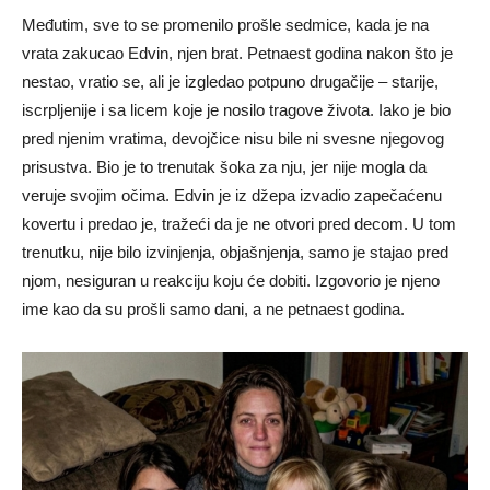
Međutim, sve to se promenilo prošle sedmice, kada je na
vrata zakucao Edvin, njen brat. Petnaest godina nakon što je
nestao, vratio se, ali je izgledao potpuno drugačije – starije,
iscrpljenije i sa licem koje je nosilo tragove života. Iako je bio
pred njenim vratima, devojčice nisu bile ni svesne njegovog
prisustva. Bio je to trenutak šoka za nju, jer nije mogla da
veruje svojim očima. Edvin je iz džepa izvadio zapečaćenu
kovertu i predao je, tražeći da je ne otvori pred decom. U tom
trenutku, nije bilo izvinjenja, objašnjenja, samo je stajao pred
njom, nesiguran u reakciju koju će dobiti. Izgovorio je njeno
ime kao da su prošli samo dani, a ne petnaest godina.