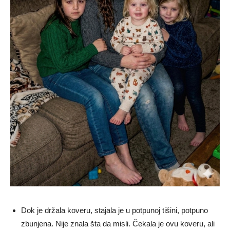
Dok je držala koveru, stajala je u potpunoj tišini, potpuno
zbunjena. Nije znala šta da misli. Čekala je ovu koveru, ali