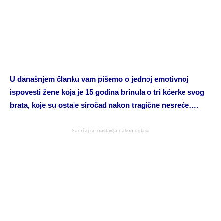
U današnjem članku vam pišemo o jednoj emotivnoj
ispovesti žene koja je 15 godina brinula o tri kćerke svog
brata, koje su ostale siročad nakon tragične nesreće….
Sadržaj se nastavlja nakon oglasa