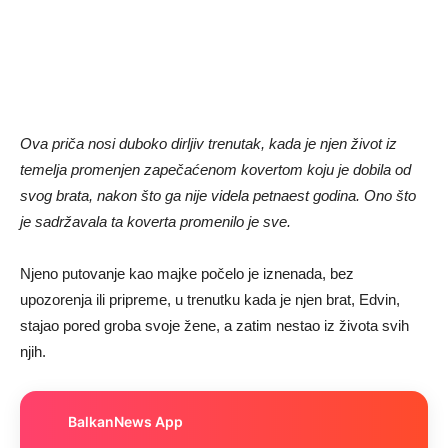
Ova priča nosi duboko dirljiv trenutak, kada je njen život iz
temelja promenjen zapečaćenom kovertom koju je dobila od
svog brata, nakon što ga nije videla petnaest godina. Ono što
je sadržavala ta koverta promenilo je sve.
Njeno putovanje kao majke počelo je iznenada, bez
upozorenja ili pripreme, u trenutku kada je njen brat, Edvin,
stajao pored groba svoje žene, a zatim nestao iz života svih
njih.
BalkanNews App