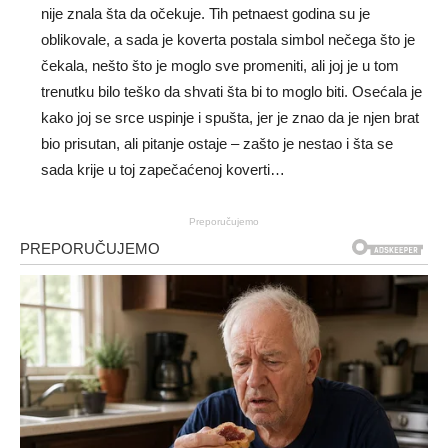
nije znala šta da očekuje. Tih petnaest godina su je
oblikovale, a sada je koverta postala simbol nečega što je
čekala, nešto što je moglo sve promeniti, ali joj je u tom
trenutku bilo teško da shvati šta bi to moglo biti. Osećala je
kako joj se srce uspinje i spušta, jer je znao da je njen brat
bio prisutan, ali pitanje ostaje – zašto je nestao i šta se
sada krije u toj zapečaćenoj koverti…
Preporučujemo