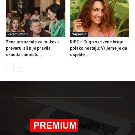
Zanimljivosti
Najnovije
Žena je saznala za muževu
RIBE – Dugo skrivene brige
prevaru, ali nije pravila
polako nestaju: Vrijeme je da
skandal, umesto...
osjetite...