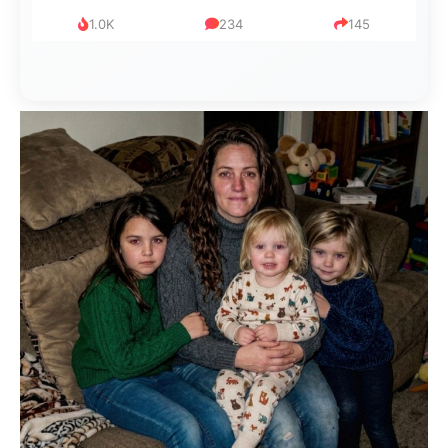
1.0K
234
145