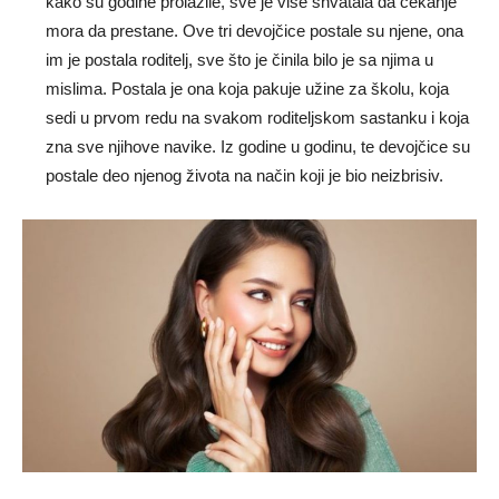
kako su godine prolazile, sve je više shvatala da čekanje
mora da prestane. Ove tri devojčice postale su njene, ona
im je postala roditelj, sve što je činila bilo je sa njima u
mislima. Postala je ona koja pakuje užine za školu, koja
sedi u prvom redu na svakom roditeljskom sastanku i koja
zna sve njihove navike. Iz godine u godinu, te devojčice su
postale deo njenog života na način koji je bio neizbrisiv.