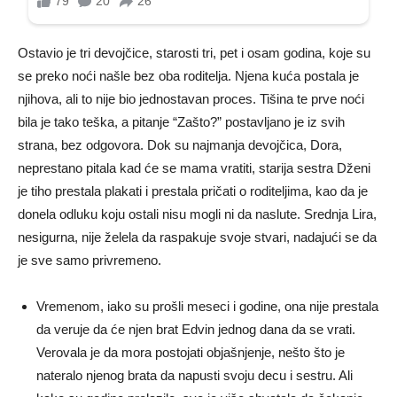
Ostavio je tri devojčice, starosti tri, pet i osam godina, koje su
se preko noći našle bez oba roditelja. Njena kuća postala je
njihova, ali to nije bio jednostavan proces. Tišina te prve noći
bila je tako teška, a pitanje “Zašto?” postavljano je iz svih
strana, bez odgovora. Dok su najmanja devojčica, Dora,
neprestano pitala kad će se mama vratiti, starija sestra Dženi
je tiho prestala plakati i prestala pričati o roditeljima, kao da je
donela odluku koju ostali nisu mogli ni da naslute. Srednja Lira,
nesigurna, nije želela da raspakuje svoje stvari, nadajući se da
je sve samo privremeno.
Vremenom, iako su prošli meseci i godine, ona nije prestala
da veruje da će njen brat Edvin jednog dana da se vrati.
Verovala je da mora postojati objašnjenje, nešto što je
nateralo njenog brata da napusti svoju decu i sestru. Ali