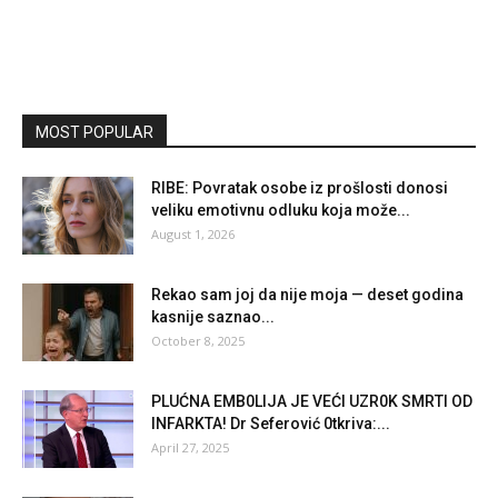
MOST POPULAR
RIBE: Povratak osobe iz prošlosti donosi
veliku emotivnu odluku koja može...
August 1, 2026
Rekao sam joj da nije moja — deset godina
kasnije saznao...
October 8, 2025
PLUĆNA EMB0LIJA JE VEĆI UZR0K SMRTI OD
INFARKTA! Dr Seferović 0tkriva:...
April 27, 2025