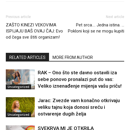
Previous article
Next article
ZAŠTO KINEZI VEKOVIMA
Pet srca…. Jedna istina. …
ISPIJAJU BAŠ OVAJ ČAJ: Evo
Pokloni koji se ne mogu kupiti
od čega sve štiti organizam!
RELATED ARTICLES
MORE FROM AUTHOR
RAK – Ono što ste davno ostavili iza
sebe ponovo pronalazi put do vas:
Veliko iznenađenje mijenja vašu priču!
Uncategorized
Jarac: Zvezde vam konačno otkrivaju
veliku tajnu koja donosi sreću i
ostvarenje dugih želja
Uncategorized
SVEKRVA MI JE OTKRILA