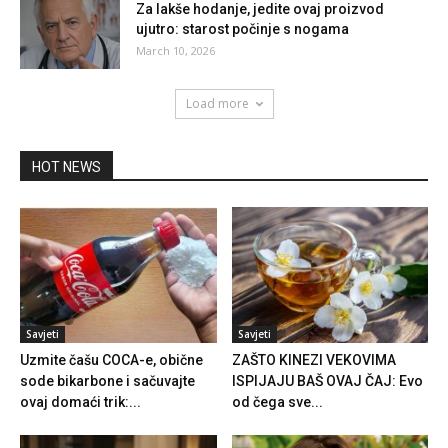
Za lakše hodanje, jedite ovaj proizvod
ujutro: starost počinje s nogama
March 10, 2026
Load more
HOT NEWS
Savjeti
Savjeti
Uzmite čašu COCA-e, obične
ZAŠTO KINEZI VEKOVIMA
sode bikarbone i sačuvajte
ISPIJAJU BAŠ OVAJ ČAJ: Evo
ovaj domaći trik:...
od čega sve...