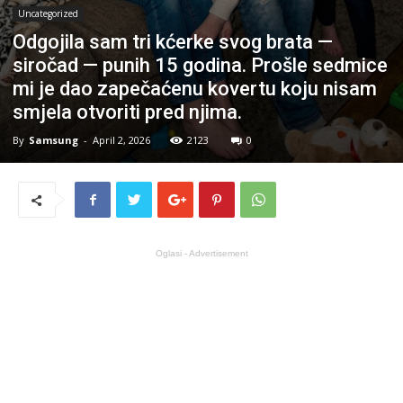
Uncategorized
Odgojila sam tri kćerke svog brata —
siročad — punih 15 godina. Prošle sedmice
mi je dao zapečaćenu kovertu koju nisam
smjela otvoriti pred njima.
By
Samsung
-
April 2, 2026
2123
0
Oglasi - Advertisement