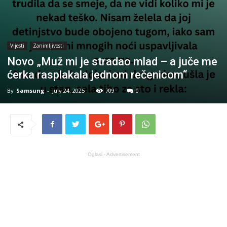
Vijesti
Zanimljivosti
Novo „Muž mi je stradao mlad – a juče me
ćerka rasplakala jednom rečenicom“
By
Samsung
-
July 24, 2025
709
0
Oglasi - Advertisement