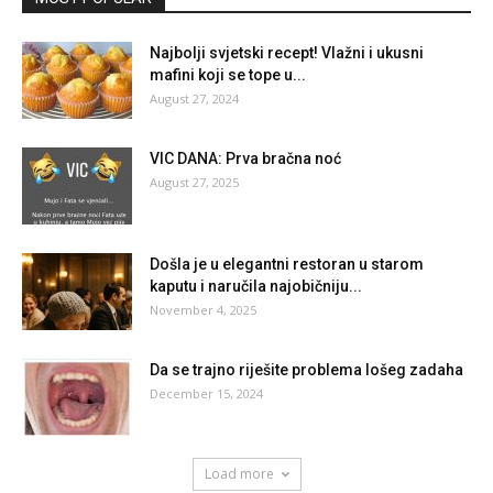
Najbolji svjetski recept! Vlažni i ukusni
mafini koji se tope u...
August 27, 2024
VIC DANA: Prva bračna noć
August 27, 2025
Došla je u elegantni restoran u starom
kaputu i naručila najobičniju...
November 4, 2025
Da se trajno riješite problema lošeg zadaha
December 15, 2024
Load more