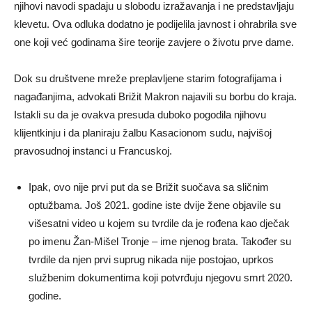
njihovi navodi spadaju u slobodu izražavanja i ne predstavljaju
klevetu. Ova odluka dodatno je podijelila javnost i ohrabrila sve
one koji već godinama šire teorije zavjere o životu prve dame.
Dok su društvene mreže preplavljene starim fotografijama i
nagađanjima, advokati Brižit Makron najavili su borbu do kraja.
Istakli su da je ovakva presuda duboko pogodila njihovu
klijentkinju i da planiraju žalbu Kasacionom sudu, najvišoj
pravosudnoj instanci u Francuskoj.
Ipak, ovo nije prvi put da se Brižit suočava sa sličnim
optužbama. Još 2021. godine iste dvije žene objavile su
višesatni video u kojem su tvrdile da je rođena kao dječak
po imenu Žan-Mišel Tronje – ime njenog brata. Također su
tvrdile da njen prvi suprug nikada nije postojao, uprkos
službenim dokumentima koji potvrđuju njegovu smrt 2020.
godine.