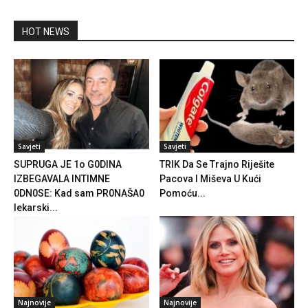
HOT NEWS
Savjeti
Savjeti
SUPRUGA JE 1o G0DINA
TRIK Da Se Trajno Riješite
IZBEGAVALA INTIMNE
Pacova I Miševa U Kući
0DN0SE: Kad sam PR0NAŠA0
Pomoću...
lekarski...
Najnovije
Najnovije