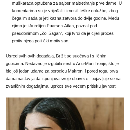
muškaraca optužena za sajber maltretiranje prve dame. U
komentarima su je vrijeđali i iznosili teške optužbe, zbog
čega im sada prijeti kazna zatvora do dvije godine. Među
njima je i Aurelijen Puarson-Atlan, poznat pod
pseudonimom „Zoi Sagan“, koji tvrdi da je cijeli proces
protiv njega politički motivisan.
Usred svih ovih događaja, Brižit se suočava i s ličnim
gubicima. Nedavno je izgubila sestru Anu-Mari Tronje, što je
bio još jedan udarac za porodicu Makron. I pored toga, prva
dama nastavlja da ispunjava svoje obaveze i pojavljuje se na
zvaničnim događajima, uprkos sve većem pritisku javnosti.