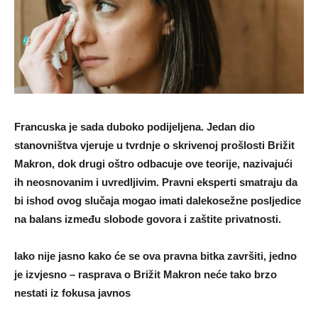
Francuska je sada duboko podijeljena. Jedan dio
stanovništva vjeruje u tvrdnje o skrivenoj prošlosti Brižit
Makron, dok drugi oštro odbacuje ove teorije, nazivajući
ih neosnovanim i uvredljivim. Pravni eksperti smatraju da
bi ishod ovog slučaja mogao imati dalekosežne posljedice
na balans između slobode govora i zaštite privatnosti.
Iako nije jasno kako će se ova pravna bitka završiti, jedno
je izvjesno – rasprava o Brižit Makron neće tako brzo
nestati iz fokusa javnos