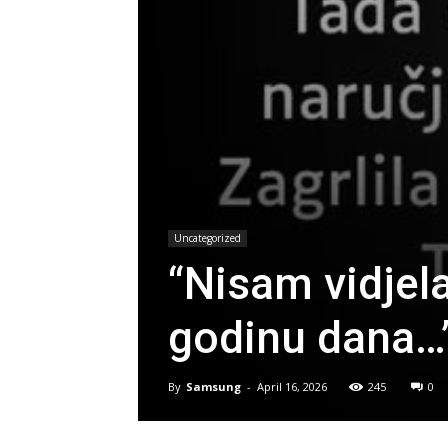
Uncategorized
“Nisam vidjel
godinu dana…
By
Samsung
-
April 16, 2026
245
0