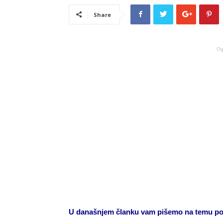
Share
Og
U današnjem članku vam pišemo na temu por