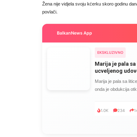
Žena nije vidjela svoju kćerku skoro godinu dan
povlači.
BalkanNews App
EKSKLUZIVNO
Marija je pala sa 
ucveljenog udovc
Marija je pala sa liti
onda je obdukcija otkr
1.0K
234
1