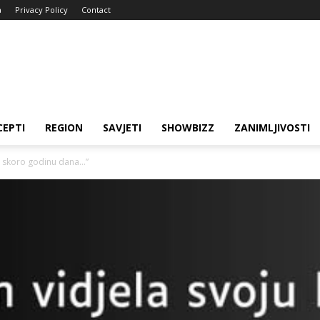
a
Privacy Policy
Contact
CEPTI
REGION
SAVJETI
SHOWBIZZ
ZANIMLJIVOSTI
ku skoro godinu dana…”