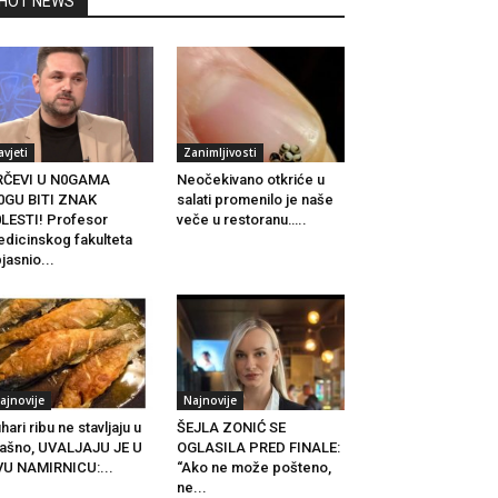
HOT NEWS
avjeti
Zanimljivosti
RČEVI U N0GAMA
Neočekivano otkriće u
0GU BITI ZNAK
salati promenilo je naše
LESTI! Profesor
veče u restoranu…..
dicinskog fakulteta
jasnio...
ajnovije
Najnovije
hari ribu ne stavljaju u
ŠEJLA ZONIĆ SE
ašno, UVALJAJU JE U
OGLASILA PRED FINALE:
U NAMIRNICU:...
“Ako ne može pošteno,
ne...