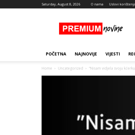
Saturday, August 8, 2026
O nama
Uslovi korištenj
Premium
Novine
POČETNA
NAJNOVIJE
VIJESTI
RE
Home
Uncategorized
“Nisam vidjela svoju kćer