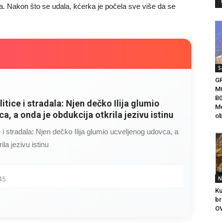
a. Nakon što se udala, kćerka je počela sve više da se
S
G
M
B0
litice i stradala: Njen dečko Ilija glumio
Me
a, a onda je obdukcija otkrila jezivu istinu
ob
ce i stradala: Njen dečko Ilija glumio ucveljenog udovca, a
ila jezivu istinu
45
N
Ku
br
OV