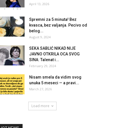
April 13, 2026
Spremni za 5 minuta! Bez
kvasca, bez valjanja. Pecivo od
belog...
August 9, 2024
SEKA SABLIĆ NIKAD NIJE
JAVNO OTKRILA OCA SVOG
SINA: Talenat i...
February 29, 2024
Nisam smela da vidim svog
unuka 5 meseci — a pravi...
March 27, 2026
Load more