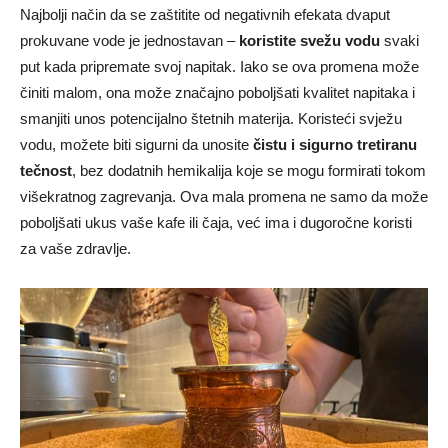
Najbolji način da se zaštitite od negativnih efekata dvaput
prokuvane vode je jednostavan –
koristite svežu vodu
svaki
put kada pripremate svoj napitak. Iako se ova promena može
činiti malom, ona može značajno poboljšati kvalitet napitaka i
smanjiti unos potencijalno štetnih materija. Koristeći svježu
vodu, možete biti sigurni da unosite
čistu i sigurno tretiranu
tečnost
, bez dodatnih hemikalija koje se mogu formirati tokom
višekratnog zagrevanja. Ova mala promena ne samo da može
poboljšati ukus vaše kafe ili čaja, već ima i dugoročne koristi
za vaše zdravlje.