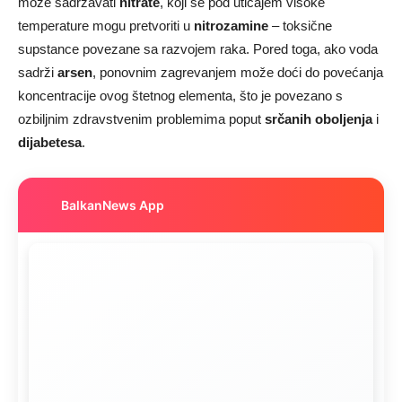
može sadržavati
nitrate
, koji se pod uticajem visoke
temperature mogu pretvoriti u
nitrozamine
– toksične
supstance povezane sa razvojem raka. Pored toga, ako voda
sadrži
arsen
, ponovnim zagrevanjem može doći do povećanja
koncentracije ovog štetnog elementa, što je povezano s
ozbiljnim zdravstvenim problemima poput
srčanih oboljenja
i
dijabetesa
.
BalkanNews App