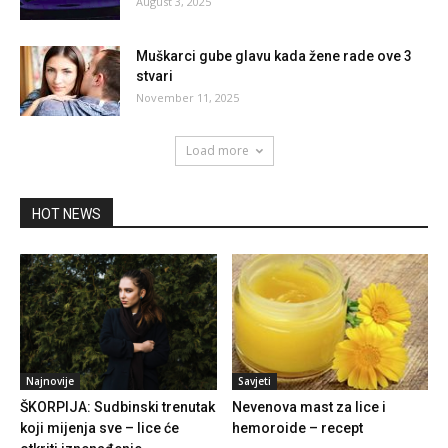
August 3, 2025
Muškarci gube glavu kada žene rade ove 3
stvari
November 11, 2025
Load more
HOT NEWS
Najnovije
Savjeti
ŠKORPIJA: Sudbinski trenutak
Nevenova mast za lice i
koji mijenja sve – lice će
hemoroide – recept