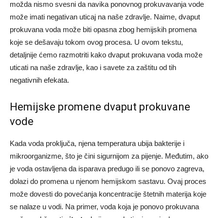
možda nismo svesni da navika ponovnog prokuvavanja vode
može imati negativan uticaj na naše zdravlje. Naime, dvaput
prokuvana voda može biti opasna zbog hemijskih promena
koje se dešavaju tokom ovog procesa. U ovom tekstu,
detaljnije ćemo razmotriti kako dvaput prokuvana voda može
uticati na naše zdravlje, kao i savete za zaštitu od tih
negativnih efekata.
Hemijske promene dvaput prokuvane
vode
Kada voda proključa, njena temperatura ubija bakterije i
mikroorganizme, što je čini sigurnijom za pijenje. Međutim, ako
je voda ostavljena da isparava predugo ili se ponovo zagreva,
dolazi do promena u njenom hemijskom sastavu. Ovaj proces
može dovesti do povećanja koncentracije štetnih materija koje
se nalaze u vodi. Na primer, voda koja je ponovo prokuvana