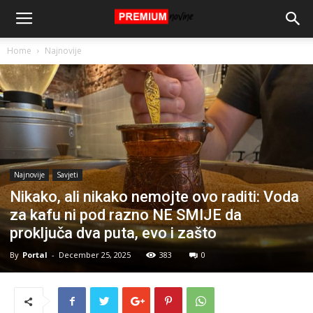
Home
Najnovije
Najnovije
Savjeti
Nikako, ali nikako nemojte ovo raditi: Voda
za kafu ni pod razno NE SMIJE da
proključa dva puta, evo i zašto
By
Portal
-
December 25, 2025
383
0