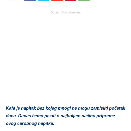
Oglasi - Advertisement
Kafa je napitak bez kojeg mnogi ne mogu zamisliti početak
dana. Danas ćemo pisati o najboljem načinu pripreme
ovog čarobnog napitka.