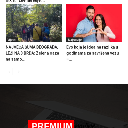
otkriti iznenađenje,...
Vijesti
Najnovije
NAJVEĆA ŠUMA BEOGRADA,
Evo koja je idealna razlika u
LEŽI NA 3 BRDA: Zelena oaza
godinama za savršenu vezu
na samo...
–...