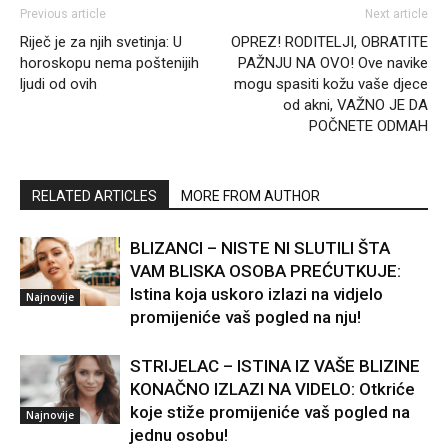
Previous article
Next article
Riječ je za njih svetinja: U
OPREZ! RODITELJI, OBRATITE
horoskopu nema poštenijih
PAŽNJU NA OVO! Ove navike
ljudi od ovih
mogu spasiti kožu vaše djece
od akni, VAŽNO JE DA
POČNETE ODMAH
RELATED ARTICLES
MORE FROM AUTHOR
BLIZANCI – NISTE NI SLUTILI ŠTA
VAM BLISKA OSOBA PREĆUTKUJE:
Istina koja uskoro izlazi na vidjelo
Najnovije
promijeniće vaš pogled na nju!
STRIJELAC – ISTINA IZ VAŠE BLIZINE
KONAČNO IZLAZI NA VIDELO: Otkriće
koje stiže promijeniće vaš pogled na
Najnovije
jednu osobu!