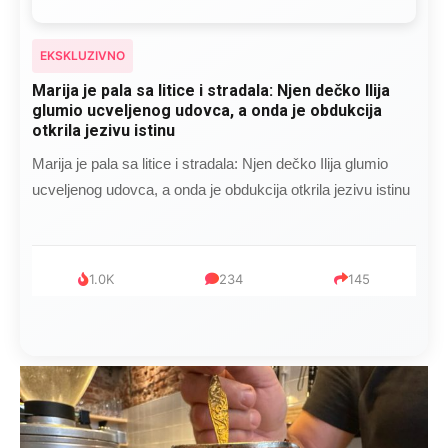
EKSKLUZIVNO
Marija je pala sa litice i stradala: Njen dečko Ilija
glumio ucveljenog udovca, a onda je obdukcija
otkrila jezivu istinu
Marija je pala sa litice i stradala: Njen dečko Ilija glumio
ucveljenog udovca, a onda je obdukcija otkrila jezivu istinu
1.0K
234
145