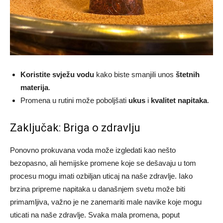
Koristite svježu vodu
kako biste smanjili unos
štetnih
materija
.
Promena u rutini može poboljšati
ukus
i
kvalitet napitaka
.
Zaključak: Briga o zdravlju
Ponovno prokuvana voda može izgledati kao nešto
bezopasno, ali hemijske promene koje se dešavaju u tom
procesu mogu imati ozbiljan uticaj na naše zdravlje. Iako
brzina pripreme napitaka u današnjem svetu može biti
primamljiva, važno je ne zanemariti male navike koje mogu
uticati na naše zdravlje. Svaka mala promena, poput