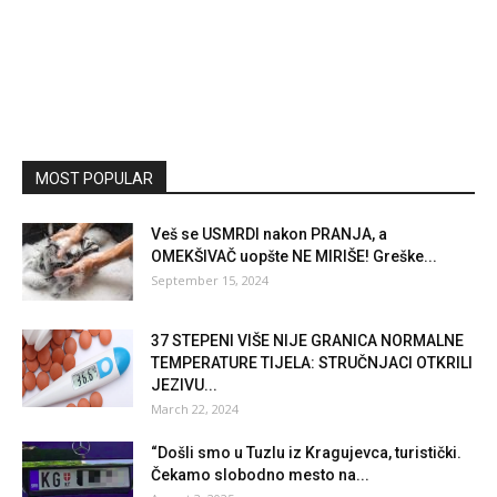
MOST POPULAR
Veš se USMRDI nakon PRANJA, a
OMEKŠIVAČ uopšte NE MIRIŠE! Greške...
September 15, 2024
37 STEPENI VIŠE NIJE GRANICA NORMALNE
TEMPERATURE TIJELA: STRUČNJACI OTKRILI
JEZIVU...
March 22, 2024
“Došli smo u Tuzlu iz Kragujevca, turistički.
Čekamo slobodno mesto na...