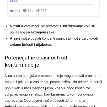
Nitrati
u vodi mogu se pretvoriti u
nitrozamine
koje su
povezane sa
razvojem raka
.
Arsen
može postati koncentrisaniji, što može uzrokovati
srčane bolesti i dijabetes
.
Potencijalne opasnosti od
kontaminacije
Nisu samo hemijske promene te koje mogu postati problem; i
minerali prisutni u vodi mogu postati rizični. Na primer, minerali
poput kalcijuma i magnezijuma, koji su inače korisni za
zdravlje, mogu se taložiti kao
kamenac
tokom ponovnog
zagrevanja. Ova pojava može dovesti do formiranja
bubrežnih kamenaca
, koji mogu izazvati ozbiljne bolove i