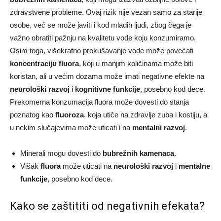
zdravstvene probleme. Ovaj rizik nije vezan samo za starije
osobe, već se može javiti i kod mlađih ljudi, zbog čega je
važno obratiti pažnju na kvalitetu vode koju konzumiramo.
Osim toga, višekratno prokušavanje vode može povećati
koncentraciju fluora
, koji u manjim količinama može biti
koristan, ali u većim dozama može imati negativne efekte na
neurološki razvoj
i
kognitivne funkcije
, posebno kod dece.
Prekomerna konzumacija fluora može dovesti do stanja
poznatog kao
fluoroza
, koja utiče na zdravlje zuba i kostiju, a
u nekim slučajevima može uticati i na
mentalni razvoj
.
Minerali mogu dovesti do
bubrežnih kamenaca
.
Višak
fluora
može uticati na
neurološki razvoj
i
mentalne
funkcije
, posebno kod dece.
Kako se zaštititi od negativnih efekata?