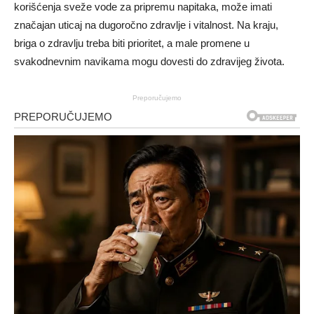
korišćenja sveže vode za pripremu napitaka, može imati
značajan uticaj na dugoročno zdravlje i vitalnost. Na kraju,
briga o zdravlju treba biti prioritet, a male promene u
svakodnevnim navikama mogu dovesti do zdravijeg života.
Preporučujemo