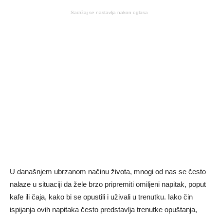
Sadržaj se nastavlja nakon oglasa
U današnjem ubrzanom načinu života, mnogi od nas se često
nalaze u situaciji da žele brzo pripremiti omiljeni napitak, poput
kafe ili čaja, kako bi se opustili i uživali u trenutku. Iako čin
ispijanja ovih napitaka često predstavlja trenutke opuštanja,