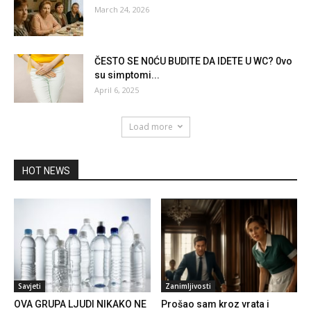
March 24, 2026
ČESTO SE N0ĆU BUDITE DA IDETE U WC? 0vo
su simptomi...
April 6, 2025
Load more
HOT NEWS
Savjeti
Zanimljivosti
OVA GRUPA LJUDI NIKAKO NE
Prošao sam kroz vrata i