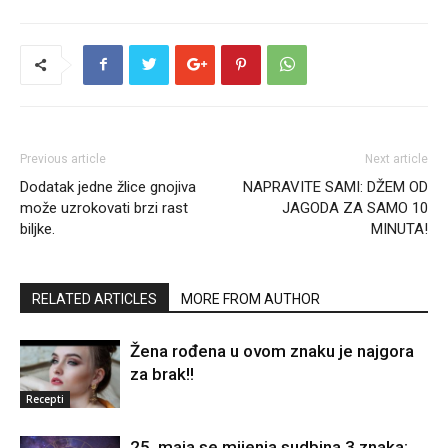
Previous article
Next article
Dodatak jedne žlice gnojiva
NAPRAVITE SAMI: DŽEM OD
može uzrokovati brzi rast
JAGODA ZA SAMO 10
biljke.
MINUTA!
RELATED ARTICLES
MORE FROM AUTHOR
Žena rođena u ovom znaku je najgora
za brak!!
Recepti
25. maja se mijenja sudbina 3 znaka: