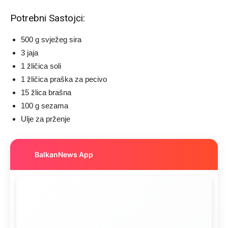
Potrebni Sastojci:
500 g svježeg sira
3 jaja
1 žličica soli
1 žličica praška za pecivo
15 žlica brašna
100 g sezama
Ulje za prženje
BalkanNews App