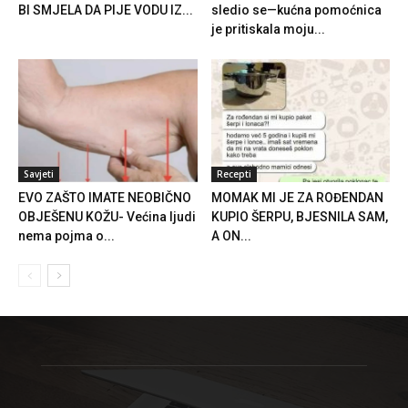
BI SMJELA DA PIJE VODU IZ...
sledio se—kućna pomoćnica
je pritiskala moju...
Savjeti
Recepti
EVO ZAŠTO IMATE NEOBIČNO
MOMAK MI JE ZA ROĐENDAN
OBJEŠENU KOŽU- Većina ljudi
KUPIO ŠERPU, BJESNILA SAM,
nema pojma o...
A ON...