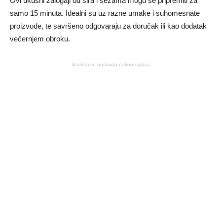
Ovi ukusni zalogaji od sira i sezama mogu se pripremiti za
samo 15 minuta. Idealni su uz razne umake i suhomesnate
proizvode, te savršeno odgovaraju za doručak ili kao dodatak
večernjem obroku.
Sadržaj se nastavlja nakon oglasa