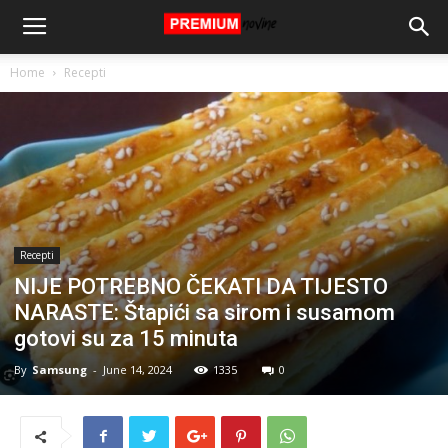
Home
Recepti
Recepti
NIJE POTREBNO ČEKATI DA TIJESTO
NARASTE: Štapići sa sirom i susamom
gotovi su za 15 minuta
By
Samsung
-
June 14, 2024
1335
0