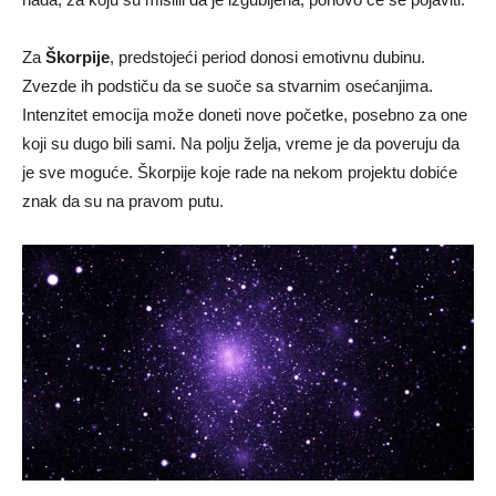
Za
Škorpije
, predstojeći period donosi emotivnu dubinu.
Zvezde ih podstiču da se suoče sa stvarnim osećanjima.
Intenzitet emocija može doneti nove početke, posebno za one
koji su dugo bili sami. Na polju želja, vreme je da poveruju da
je sve moguće. Škorpije koje rade na nekom projektu dobiće
znak da su na pravom putu.