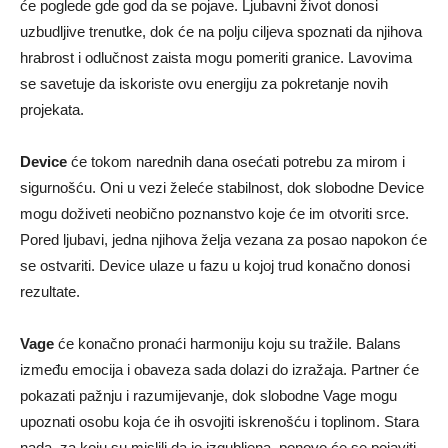
će poglede gde god da se pojave. Ljubavni život donosi
uzbudljive trenutke, dok će na polju ciljeva spoznati da njihova
hrabrost i odlučnost zaista mogu pomeriti granice. Lavovima
se savetuje da iskoriste ovu energiju za pokretanje novih
projekata.
Device
će tokom narednih dana osećati potrebu za mirom i
sigurnošću. Oni u vezi želeće stabilnost, dok slobodne Device
mogu doživeti neobično poznanstvo koje će im otvoriti srce.
Pored ljubavi, jedna njihova želja vezana za posao napokon će
se ostvariti. Device ulaze u fazu u kojoj trud konačno donosi
rezultate.
Vage
će konačno pronaći harmoniju koju su tražile. Balans
između emocija i obaveza sada dolazi do izražaja. Partner će
pokazati pažnju i razumijevanje, dok slobodne Vage mogu
upoznati osobu koja će ih osvojiti iskrenošću i toplinom. Stara
nada, za koju su mislili da je izgubljena, ponovo će se pojaviti.