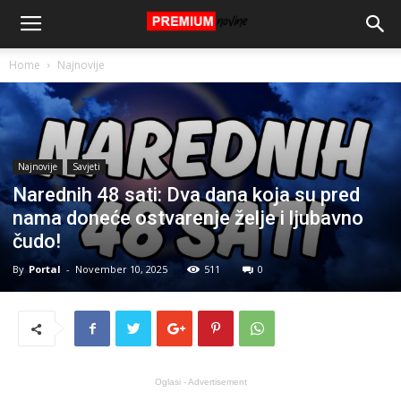
Home
Najnovije
Najnovije
Savjeti
Narednih 48 sati: Dva dana koja su pred
nama doneće ostvarenje želje i ljubavno
čudo!
By
Portal
-
November 10, 2025
511
0
Oglasi - Advertisement