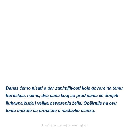
Danas ćemo pisati o par zanimljivosti koje govore na temu
horoskpa. naime, dva dana koaj su pred nama će donjeti
ljubavna čuda i velika ostvarenja želja. Opširnije na ovu
temu možete da pročitate u nastavku članka.
Sadržaj se nastavlja nakon oglasa