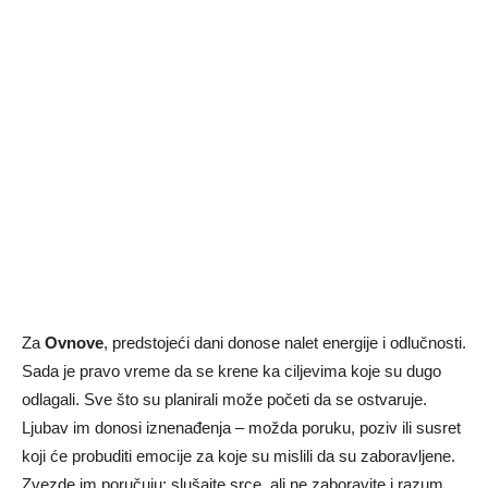
Za
Ovnove
, predstojeći dani donose nalet energije i odlučnosti.
Sada je pravo vreme da se krene ka ciljevima koje su dugo
odlagali. Sve što su planirali može početi da se ostvaruje.
Ljubav im donosi iznenađenja – možda poruku, poziv ili susret
koji će probuditi emocije za koje su mislili da su zaboravljene.
Zvezde im poručuju: slušajte srce, ali ne zaboravite i razum.