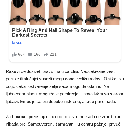
Rakovi
će doživeti pravu malu čaroliju. Neočekivane vesti,
poruke ili slučajni susreti mogu doneti veliku radost. Oni koji su
dugo čekali ostvarenje želje sada mogu da odahnu. Na
ljubavnom planu, moguće je pomirenje ili nova iskra sa starom
ljubavi. Emocije će biti duboke i iskrene, a srce puno nade.
Za
Lavove
, predstojeći period biće vreme kada će zračiti kao
nikada pre. Samouvereni, šarmantni i u centru pažnje, privući