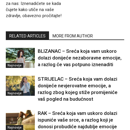
za nas: Iznenadićete se kada
čujete kako utiče na vaše
zdravlje, obavezno pročitajte!
RELATED ARTICLES
MORE FROM AUTHOR
BLIZANAC – Sreća koja vam uskoro
dolazi donijeće nezaboravne emocije,
a razlog će vas potpuno iznenaditi
Najnovije
STRIJELAC – Sreća koja vam dolazi
donijeće nevjerovatne emocije, a
razlog zbog kojeg stiže promijeniće
Najnovije
vaš pogled na budućnost
RAK – Sreća koja vam uskoro dolazi
ispuniće vaše srce, a razlog koji je
donosi probudiće najdublje emocije
Najnovije