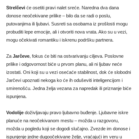
Strelčevi
će osetiti pravi nalet sreće. Naredna dva dana
donose neočekivane prilike – bilo da se radi o poslu,
putovanjima ili ljubavi. Susreti sa osobama iz prošlosti mogu
probuditi lepe emocije, ali i otvoriti nova vrata. Ako su u vezi,
mogu očekivati romantiku i iskrenu podršku partnera.
Za
Jarčeve
, fokus će biti na ostvarivanju ciljeva. Poslovne
prilike i odgovornost biće u prvom planu, ali ni ljubav neće
izostati. Oni koji su u vezi osećaće stabilnost, dok će slobodni
Jarčevi upoznati nekoga ko će ih oduševiti inteligencijom i
smirenošću. Jedna želja vezana za napredak ili priznanje biće
ispunjena.
Vodolije
doživljavaju pravo ljubavno buđenje. Ljubavne iskre
planuće na neočekivanom mestu – možda u razgovoru,
možda u pogledu koji se dogodi slučajno. Zvezde im donose i
ispunjenje jedne dugoočekivane želje, vraćajući im veru u