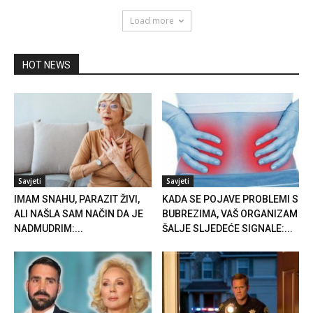
Load more
HOT NEWS
Savjeti
Savjeti
IMAM SNAHU, PARAZIT ŽIVI,
KADA SE POJAVE PROBLEMI S
ALI NAŠLA SAM NAČIN DA JE
BUBREZIMA, VAŠ ORGANIZAM
NADMUDRIM:...
ŠALJE SLJEDEĆE SIGNALE:...