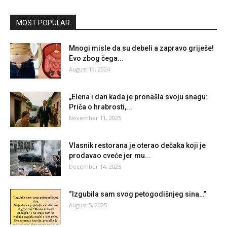
MOST POPULAR
Mnogi misle da su debeli a zapravo griješe!
Evo zbog čega...
August 19, 2024
„Elena i dan kada je pronašla svoju snagu:
Priča o hrabrosti,...
November 11, 2025
Vlasnik restorana je oterao dečaka koji je
prodavao cveće jer mu...
December 14, 2025
“Izgubila sam svog petogodišnjeg sina…”
August 5, 2025