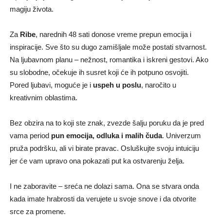
magiju života.
Za
Ribe
, narednih 48 sati donose vreme prepun emocija i
inspiracije. Sve što su dugo zamišljale može postati stvarnost.
Na ljubavnom planu – nežnost, romantika i iskreni gestovi. Ako
su slobodne, očekuje ih susret koji će ih potpuno osvojiti.
Pored ljubavi, moguće je i
uspeh u poslu
, naročito u
kreativnim oblastima.
Bez obzira na to koji ste znak, zvezde šalju poruku da je pred
vama period
pun emocija, odluka i malih čuda
. Univerzum
pruža podršku, ali vi birate pravac. Osluškujte svoju intuiciju
jer će vam upravo ona pokazati put ka ostvarenju želja.
I ne zaboravite – sreća ne dolazi sama. Ona se stvara onda
kada imate hrabrosti da verujete u svoje snove i da otvorite
srce za promene.