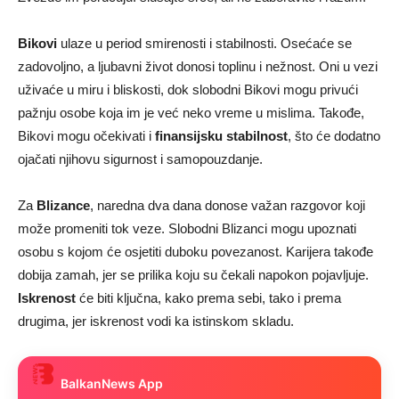
Bikovi
ulaze u period smirenosti i stabilnosti. Osećaće se
zadovoljno, a ljubavni život donosi toplinu i nežnost. Oni u vezi
uživaće u miru i bliskosti, dok slobodni Bikovi mogu privući
pažnju osobe koja im je već neko vreme u mislima. Takođe,
Bikovi mogu očekivati i
finansijsku stabilnost
, što će dodatno
ojačati njihovu sigurnost i samopouzdanje.
Za
Blizance
, naredna dva dana donose važan razgovor koji
može promeniti tok veze. Slobodni Blizanci mogu upoznati
osobu s kojom će osjetiti duboku povezanost. Karijera takođe
dobija zamah, jer se prilika koju su čekali napokon pojavljuje.
Iskrenost
će biti ključna, kako prema sebi, tako i prema
drugima, jer iskrenost vodi ka istinskom skladu.
BalkanNews App