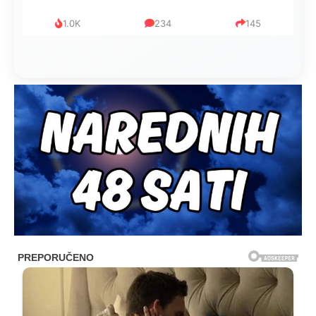
1.0K
234
145