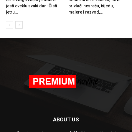
jesti cveklu svaki dan: Čisti
privlači nesreću, bijedu,
jetru...
malere i razvod,...
ABOUT US