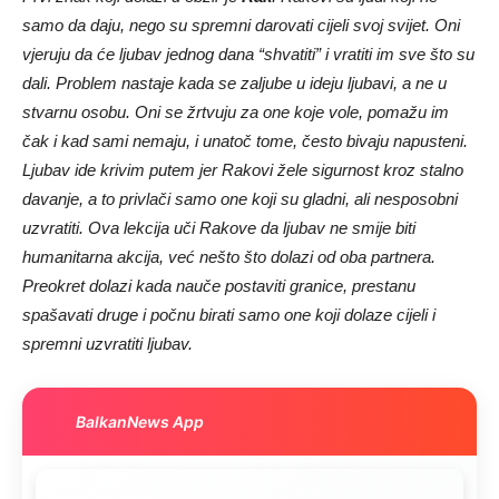
samo da daju, nego su spremni darovati cijeli svoj svijet. Oni
vjeruju da će ljubav jednog dana “shvatiti” i vratiti im sve što su
dali. Problem nastaje kada se zaljube u ideju ljubavi, a ne u
stvarnu osobu. Oni se žrtvuju za one koje vole, pomažu im
čak i kad sami nemaju, i unatoč tome, često bivaju napusteni.
Ljubav ide krivim putem jer Rakovi žele sigurnost kroz stalno
davanje, a to privlači samo one koji su gladni, ali nesposobni
uzvratiti. Ova lekcija uči Rakove da ljubav ne smije biti
humanitarna akcija, već nešto što dolazi od oba partnera.
Preokret dolazi kada nauče postaviti granice, prestanu
spašavati druge i počnu birati samo one koji dolaze cijeli i
spremni uzvratiti ljubav.
BalkanNews App