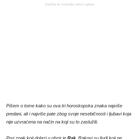
Sadržaj se nastavlja nakon oglasa
Pišem o tome kako su ova tri horoskopska znaka najviše
predani, ali i najviše pate zbog svoje nesebičnosti i ljubavi koja
nije uzvraćena na način na koji su to zaslužili.
Prvi znak koji dolazi u obzir je
Rak
. Rakovi su ljudi koji ne