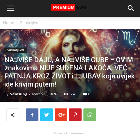
Home
Zanimljivosti
Zanimljivosti
NAJVIŠE DAJU, A NAJVIŠE GUBE – OVIM
znakovima NIJE SUĐENA LAKOĆA, VEĆ
PATNJA KROZ ŽIVOT i LJUBAV koja uvijek
ide krivim putem!
By
Samsung
-
March 18, 2026
564
0
Oglasi - Advertisement