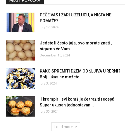
MOST POPULAR
PEČE VAS I ŽARI U ŽELUCU, A NIŠTA NE
POMAŽE?
July 12, 2024
Jedete li često jaja, ovo morate znati ,
sigurno će Vam...
December 16, 2024
KAKO SPREMITI DŽEM OD ŠLJIVA U RERNI?
Bolji ukus ne možete...
July 3, 2024
1 krompir i svi komšije će tražiti recept!
Super ukusan jednostavan...
July 30, 2024
Load more