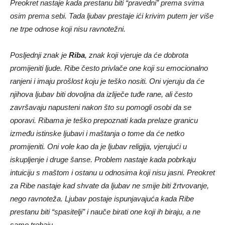
Preokret nastaje kada prestanu biti “pravedni” prema svima
osim prema sebi. Tada ljubav prestaje ići krivim putem jer više
ne trpe odnose koji nisu ravnotežni.
Posljednji znak je
Riba
, znak koji vjeruje da će dobrota
promijeniti ljude. Ribe često privlače one koji su emocionalno
ranjeni i imaju prošlost koju je teško nositi. Oni vjeruju da će
njihova ljubav biti dovoljna da izliječe tuđe rane, ali često
završavaju napusteni nakon što su pomogli osobi da se
oporavi. Ribama je teško prepoznati kada prelaze granicu
između istinske ljubavi i maštanja o tome da će netko
promijeniti. Oni vole kao da je ljubav religija, vjerujući u
iskupljenje i druge šanse. Problem nastaje kada pobrkaju
intuiciju s maštom i ostanu u odnosima koji nisu jasni. Preokret
za Ribe nastaje kad shvate da ljubav ne smije biti žrtvovanje,
nego ravnoteža. Ljubav postaje ispunjavajuća kada Ribe
prestanu biti “spasitelji” i nauče birati one koji ih biraju, a ne
samo trebaju.