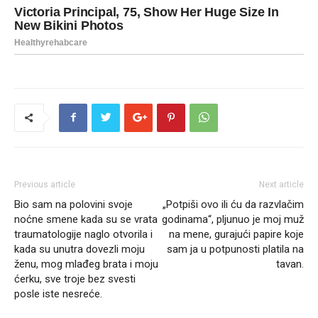
Previous article
Next article
Bio sam na polovini svoje
„Potpiši ovo ili ću da razvlačim
noćne smene kada su se vrata
godinama“, pljunuo je moj muž
traumatologije naglo otvorila i
na mene, gurajući papire koje
kada su unutra dovezli moju
sam ja u potpunosti platila na
ženu, mog mlađeg brata i moju
tavan.
ćerku, sve troje bez svesti
posle iste nesreće.