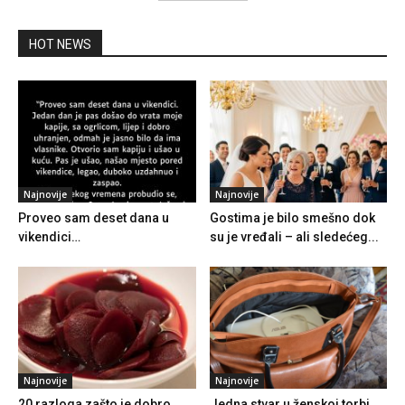
HOT NEWS
Najnovije
Najnovije
Proveo sam deset dana u
Gostima je bilo smešno dok
vikendici…
su je vređali – ali sledećeg...
Najnovije
Najnovije
20 razloga zašto je dobro
Jedna stvar u ženskoj torbi