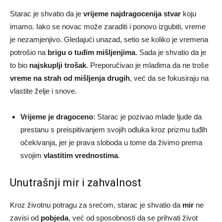
Starac je shvatio da je
vrijeme najdragocenija stvar
koju
imamo. Iako se novac može zaraditi i ponovo izgubiti, vreme
je nezamjenjivo. Gledajući unazad, setio se koliko je vremena
potrošio na
brigu o tuđim mišljenjima
. Sada je shvatio da je
to bio
najskuplji trošak
. Preporučivao je mladima da ne troše
vreme na strah od mišljenja drugih
, već da se fokusiraju na
vlastite želje i snove.
Vrijeme je dragoceno
: Starac je pozivao mlade ljude da
prestanu s preispitivanjem svojih odluka kroz prizmu tuđih
očekivanja, jer je prava sloboda u tome da živimo prema
svojim
vlastitim vrednostima
.
Unutrašnji mir i zahvalnost
Kroz životnu potragu za srećom, starac je shvatio da
mir
ne
zavisi od
pobjeda
, već od sposobnosti da se prihvati život