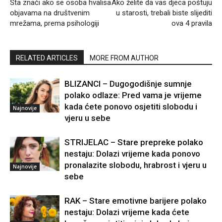
Šta znači ako se osoba hvalisa
Ako želite da vas djeca poštuju
objavama na društvenim
u starosti, trebali biste slijediti
mrežama, prema psihologiji
ova 4 pravila
RELATED ARTICLES
MORE FROM AUTHOR
BLIZANCI – Dugogodišnje sumnje
polako odlaze: Pred vama je vrijeme
kada ćete ponovo osjetiti slobodu i
Najnovije
vjeru u sebe
STRIJELAC – Stare prepreke polako
nestaju: Dolazi vrijeme kada ponovo
pronalazite slobodu, hrabrost i vjeru u
Najnovije
sebe
RAK – Stare emotivne barijere polako
nestaju: Dolazi vrijeme kada ćete