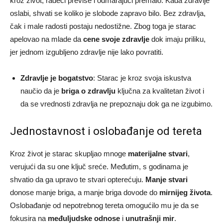
kroz život, radeći previše i odmarajući premalo. Kada zdravlje
oslabi, shvati se koliko je slobode zapravo bilo. Bez zdravlja,
čak i male radosti postaju nedostižne. Zbog toga je starac
apelovao na mlade da
cene svoje zdravlje
dok imaju priliku,
jer jednom izgubljeno zdravlje nije lako povratiti.
Zdravlje je bogatstvo
: Starac je kroz svoja iskustva
naučio da je
briga o zdravlju
ključna za kvalitetan život i
da se vrednosti zdravlja ne prepoznaju dok ga ne izgubimo.
Jednostavnost i oslobađanje od tereta
Kroz život je starac skupljao mnoge
materijalne stvari
,
verujući da su one ključ sreće. Međutim, s godinama je
shvatio da ga upravo te stvari opterećuju.
Manje stvari
donose manje briga, a manje briga dovode do
mirnijeg života
.
Oslobađanje od nepotrebnog tereta omogućilo mu je da se
fokusira na
međuljudske odnose
i
unutrašnji mir
.