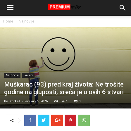
Home
Najnovije
Najnovije
Savjeti
Muškarac (93) pred kraj života: Ne trošite
godine na gluposti, sreća je u ovih 6 stvari
By
Portal
-
January 5, 2026
3767
0