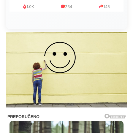
1.0K
234
145