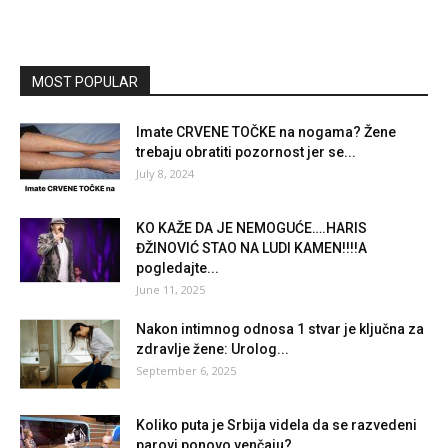
MOST POPULAR
Imate CRVENE TOČKE na nogama? Žene
trebaju obratiti pozornost jer se...
July 8, 2024
KO KAŽE DA JE NEMOGUĆE….HARIS
ĐŽINOVIĆ STAO NA LUDI KAMEN!!!!A
pogledajte...
June 11, 2025
Nakon intimnog odnosa 1 stvar je ključna za
zdravlje žene: Urolog...
September 6, 2025
Koliko puta je Srbija videla da se razvedeni
parovi ponovo venčaju?...