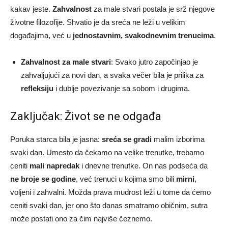
kakav jeste.
Zahvalnost
za male stvari postala je srž njegove
životne filozofije. Shvatio je da sreća ne leži u velikim
događajima, već u
jednostavnim, svakodnevnim trenucima
.
Zahvalnost za male stvari
: Svako jutro započinjao je
zahvaljujući za novi dan, a svaka večer bila je prilika za
refleksiju
i dublje povezivanje sa sobom i drugima.
Zaključak: Život se ne odgađa
Poruka starca bila je jasna:
sreća se gradi
malim izborima
svaki dan. Umesto da čekamo na velike trenutke, trebamo
ceniti
mali napredak
i dnevne trenutke. On nas podseća da
ne broje se godine
, već trenuci u kojima smo bili
mirni
,
voljeni i zahvalni. Možda prava mudrost leži u tome da ćemo
ceniti svaki dan, jer ono što danas smatramo običnim, sutra
može postati ono za čim najviše čeznemo.