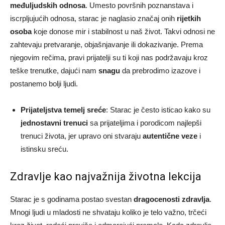
međuljudskih odnosa
. Umesto površnih poznanstava i
iscrpljujućih odnosa, starac je naglasio značaj onih
rijetkih
osoba
koje donose mir i stabilnost u naš život. Takvi odnosi ne
zahtevaju pretvaranje, objašnjavanje ili dokazivanje. Prema
njegovim rečima, pravi prijatelji su ti koji nas podržavaju kroz
teške trenutke, dajući nam
snagu
da prebrodimo izazove i
postanemo bolji ljudi.
Prijateljstva temelj sreće
: Starac je često isticao kako su
jednostavni trenuci
sa prijateljima i porodicom najlepši
trenuci života, jer upravo oni stvaraju
autentične veze
i
istinsku sreću.
Zdravlje kao najvažnija životna lekcija
Starac je s godinama postao svestan
dragocenosti zdravlja
.
Mnogi ljudi u mladosti ne shvataju koliko je telo važno, trčeći