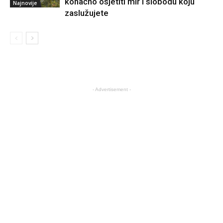
konačno osjetiti mir i slobodu koju
Najnovije
zaslužujete
- Advertisement -