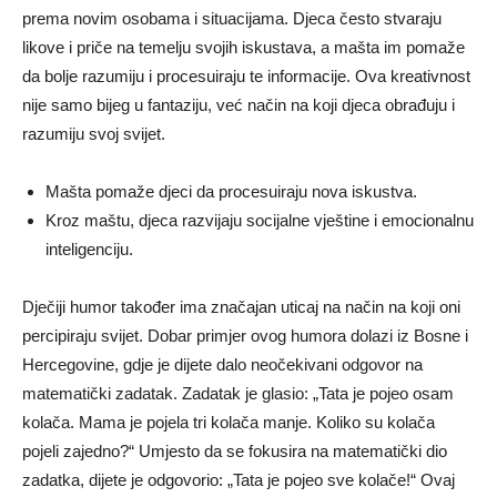
prema novim osobama i situacijama. Djeca često stvaraju
likove i priče na temelju svojih iskustava, a mašta im pomaže
da bolje razumiju i procesuiraju te informacije. Ova kreativnost
nije samo bijeg u fantaziju, već način na koji djeca obrađuju i
razumiju svoj svijet.
Mašta pomaže djeci da procesuiraju nova iskustva.
Kroz maštu, djeca razvijaju socijalne vještine i emocionalnu
inteligenciju.
Dječiji humor također ima značajan uticaj na način na koji oni
percipiraju svijet. Dobar primjer ovog humora dolazi iz Bosne i
Hercegovine, gdje je dijete dalo neočekivani odgovor na
matematički zadatak. Zadatak je glasio: „Tata je pojeo osam
kolača. Mama je pojela tri kolača manje. Koliko su kolača
pojeli zajedno?“ Umjesto da se fokusira na matematički dio
zadatka, dijete je odgovorio: „Tata je pojeo sve kolače!“ Ovaj