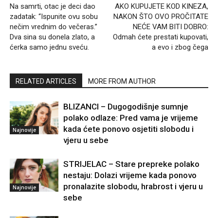
Na samrti, otac je deci dao
AKO KUPUJETE KOD KINEZA,
zadatak: “Ispunite ovu sobu
NAKON ŠTO OVO PROČITATE
nečim vrednim do večeras.”
NEĆE VAM BITI DOBRO:
Dva sina su donela zlato, a
Odmah ćete prestati kupovati,
ćerka samo jednu sveću.
a evo i zbog čega
RELATED ARTICLES
MORE FROM AUTHOR
BLIZANCI – Dugogodišnje sumnje
polako odlaze: Pred vama je vrijeme
kada ćete ponovo osjetiti slobodu i
Najnovije
vjeru u sebe
STRIJELAC – Stare prepreke polako
nestaju: Dolazi vrijeme kada ponovo
pronalazite slobodu, hrabrost i vjeru u
Najnovije
sebe