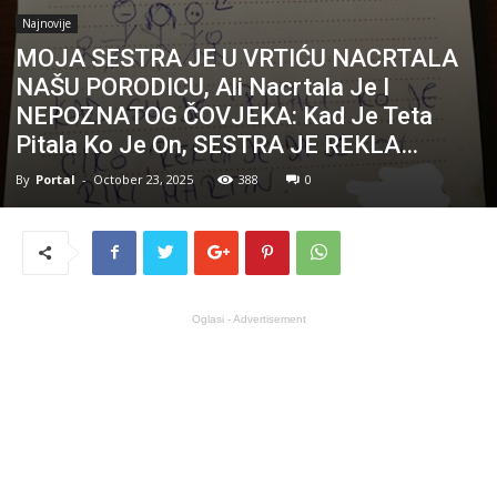
Najnovije
MOJA SESTRA JE U VRTIĆU NACRTALA
NAŠU PORODICU, Ali Nacrtala Je I
NEPOZNATOG ČOVJEKA: Kad Je Teta
Pitala Ko Je On, SESTRA JE REKLA…
By
Portal
-
October 23, 2025
388
0
Oglasi - Advertisement