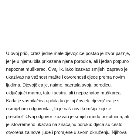
U ovoj priči, crtež jedne male djevojčice postao je izvor pažnje,
jer je u njemu bila prikazana njena porodica, ali i jedan potpuno
nepoznat muškarac. Ovaj lik, iako izazvao smijeh, zapravo je
ukazivao na važnost mašte i otvorenosti djece prema novim
ljudima. Djevojčica je, naime, nacrtala svoju porodicu,
uključujući mamu, tatu i sestru, ali i nepoznatog muškarca.
Kada je vaspitačica upitala ko je taj čovjek, djevojčica je s
osmijehom odgovorila: „To je naš novi komšija koji se
preselio!“ Ovaj odgovor izazvao je smijeh među prisutnima, ali
je istovremeno ukazao na značajnu poruku: djeca su često
otvorena za nove ljude i promjene u svom okruženju. Njihova