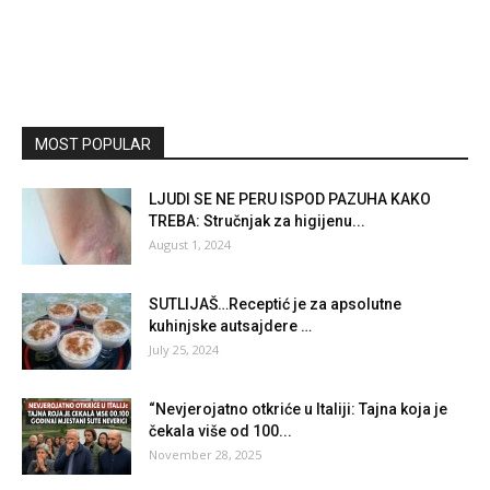
MOST POPULAR
LJUDI SE NE PERU ISPOD PAZUHA KAKO
TREBA: Stručnjak za higijenu...
August 1, 2024
SUTLIJAŠ…Receptić je za apsolutne
kuhinjske autsajdere …
July 25, 2024
“Nevjerojatno otkriće u Italiji: Tajna koja je
čekala više od 100...
November 28, 2025