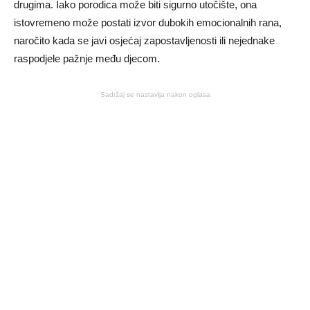
drugima. Iako porodica može biti sigurno utočište, ona
istovremeno može postati izvor dubokih emocionalnih rana,
naročito kada se javi osjećaj zapostavljenosti ili nejednake
raspodjele pažnje među djecom.
Sadržaj se nastavlja nakon oglasa