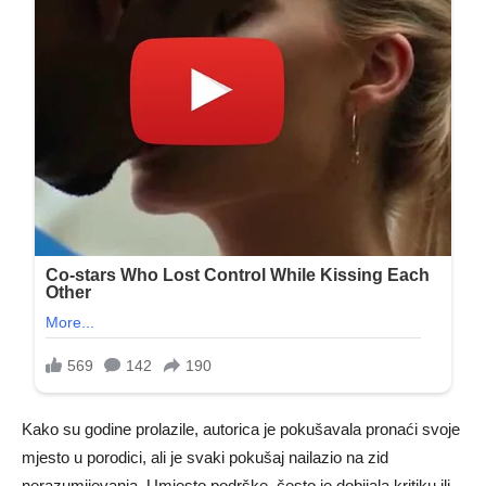
Kako su godine prolazile, autorica je pokušavala pronaći svoje
mjesto u porodici, ali je svaki pokušaj nailazio na zid
nerazumijevanja. Umjesto podrške, često je dobijala kritiku ili