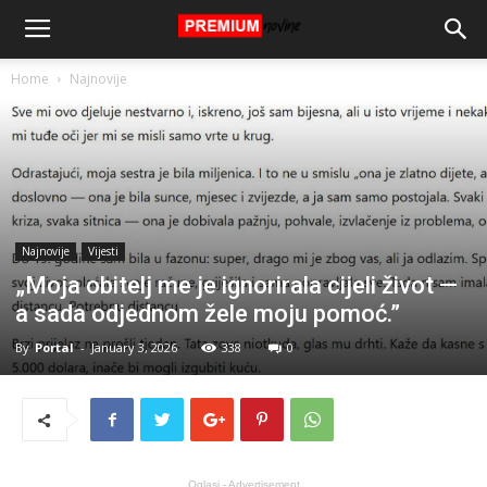
Home
Najnovije
Najnovije
Vijesti
„Moja obitelj me je ignorirala cijeli život —
a sada odjednom žele moju pomoć.”
By
Portal
-
January 3, 2026
338
0
Oglasi - Advertisement