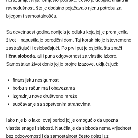
ravnodušnost, što je dodatno pojačavalo njenu potrebu za
bijegom i samostalnošću.
Sa devetnaest godina donijela je odluku koja joj je promijenila
život – napustila je porodični dom. Taj korak bio je istovremeno
zastrašujući i oslobađajući. Po prvi put je osjetila šta znači
lična sloboda
, ali i puna odgovornost za vlastite izbore.
Samostalan život donio joj je brojne izazove, uključujući:
finansijsku nesigurnost
borbu s računima i obavezama
izgradnju nove društvene mreže
suočavanje sa sopstvenim strahovima
Iako nije bilo lako, ovaj period joj je omogućio da upozna
vlastite snage i slabosti. Naučila je da sloboda nema vrijednost
bez odgovornosti i da samostalnost često dolazi uz