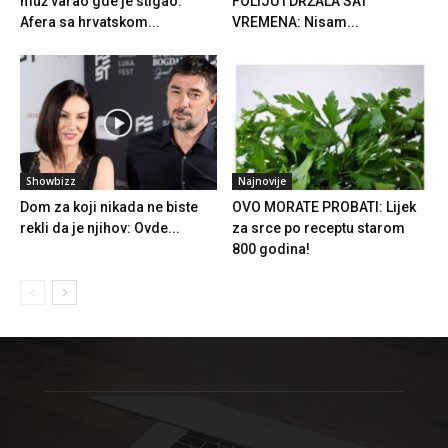
muž varao gde je stigao:
FOLIJU I DRŽALA SAT
Afera sa hrvatskom...
VREMENA: Nisam...
Showbizz
Najnovije
Dom za koji nikada ne biste
OVO MORATE PROBATI: Lijek
rekli da je njihov: Ovde...
za srce po receptu starom
800 godina!