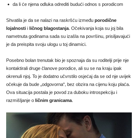
da li će njena odluka odrediti budući odnos s porodicom
Shvatila je da se nalazi na raskršću između
porodične
lojalnosti
i
ličnog blagostanja
. Očekivanja koja su joj bila
nametnuta godinama sada su izašla na površinu, prisiljavajući
je da preispita svoju ulogu u toj dinamici.
Posebno bolan trenutak bio je spoznaja da su roditelji prije nje
kontaktirali druge članove porodice, ali su se na kraju ipak
okrenuli njoj. To je dodatno učvrstilo osjećaj da se od nje uvijek
očekuje da bude „odgovorna“, bez obzira na cijenu koju plaća.
Ova situacija postala je povod za duboku introspekciju i
razmišljanje o
ličnim granicama
.