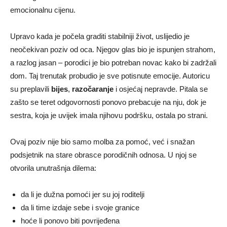
emocionalnu cijenu.
Upravo kada je počela graditi stabilniji život, uslijedio je
neočekivan poziv od oca. Njegov glas bio je ispunjen strahom,
a razlog jasan – porodici je bio potreban novac kako bi zadržali
dom. Taj trenutak probudio je sve potisnute emocije. Autoricu
su preplavili
bijes
,
razočaranje
i osjećaj nepravde. Pitala se
zašto se teret odgovornosti ponovo prebacuje na nju, dok je
sestra, koja je uvijek imala njihovu podršku, ostala po strani.
Ovaj poziv nije bio samo molba za pomoć, već i snažan
podsjetnik na stare obrasce porodičnih odnosa. U njoj se
otvorila unutrašnja dilema:
da li je dužna pomoći jer su joj roditelji
da li time izdaje sebe i svoje granice
hoće li ponovo biti povrijeđena