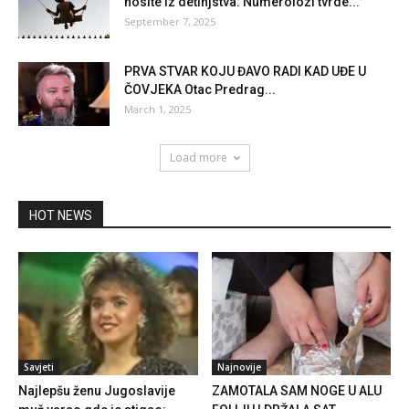
nosite iz detinjstva: Numerolozi tvrde...
September 7, 2025
PRVA STVAR KOJU ĐAVO RADI KAD UĐE U
ČOVJEKA Otac Predrag...
March 1, 2025
Load more
HOT NEWS
Savjeti
Najnovije
Najlepšu ženu Jugoslavije
ZAMOTALA SAM NOGE U ALU