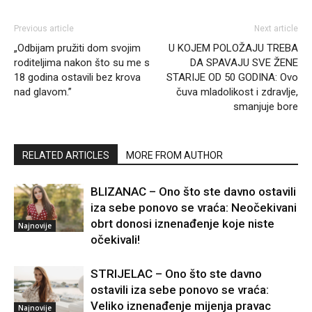
Previous article
Next article
„Odbijam pružiti dom svojim
U KOJEM POLOŽAJU TREBA
roditeljima nakon što su me s
DA SPAVAJU SVE ŽENE
18 godina ostavili bez krova
STARIJE OD 50 GODINA: Ovo
nad glavom.”
čuva mladolikost i zdravlje,
smanjuje bore
RELATED ARTICLES
MORE FROM AUTHOR
BLIZANAC – Ono što ste davno ostavili
iza sebe ponovo se vraća: Neočekivani
obrt donosi iznenađenje koje niste
Najnovije
očekivali!
STRIJELAC – Ono što ste davno
ostavili iza sebe ponovo se vraća:
Veliko iznenađenje mijenja pravac
Najnovije