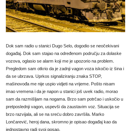
Dok sam radio u stanici Dugo Selo, dogodio se neočekivani
događaj. Dok sam stajao na određenom području za dolaske
vozova, oglasio se alarm koji me je upozorio na problem.
Pregledom sam otkrio da je zadnji vagon voza iskočio iz šina i
da se ubrzava. Uprkos signaliziranju znaka STOP,
mašinovođa me nije uspio vidjeti na vrijeme. Pošto nisam
imao vremena i da je napon u stanici još uvek radio, morao
sam da razmišljam na nogama. Brzo sam potrčao i uskočio u
pretposlednji vagon, uspevši da zaustavim voz. Situacija se
brzo razvijala, ali se na sreću dobro završila. Marko
Lončarević, heroj dana, skromno je opisao događaj kao da
jednostavno radi svoj posao.