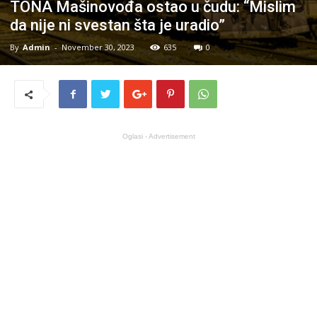
TONA Mašinovođa ostao u čudu: “Mislim
da nije ni svestan šta je uradio”
By
Admin
-
November 30, 2023
635
0
Oglasi - Advertisement