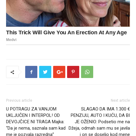
Previous article
Next article
U POTRAGU ZA VANJOM
SLAGAO DA IMA 1.300 €
UKLJUČEN I INTERPOL! OD
PENZIJU, AUTO I KUĆU, DA BI
DEVOJČICE NI TRAGA Majka:
JE OŽENIO: Podsetio me na
“Da je nema, saznala sam kad
Džeja, odmah sam mu se javila
me je pozvala razredna”
i on se doselio kod mene