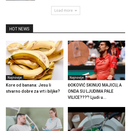
Load more
HOT NEWS
Najnovije
Najnovije
Kore od banana: Jesu li
ĐOKOVIĆ SKINUO MAJICU, A
stvarno dobre za vrt i biljke?
ONDA SU LJUDIMA PALE
VILICE???”! Ljudi u...