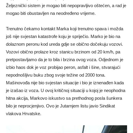
Željeznički sistem je mogao biti nepopravljivo oštećen, a rad je
mogao biti obustavljen na neodređeno vrijeme.
Trenutno čekamo kontakt Marka koji trenutno spava i možda
još nije svjestan katastrofe koju je spriječio. Marko je bio na
dolaznom peronu kod ureda gdje se obično dočekuju vozovi.
Vozovi obično prolaze kroz stanicu brzinom od 20 km/h, pa
pretpostavljamo da je to bila i brzina ovog voza. Odjednom je
izbio haos dok je voz probijao peron, asfalt i šine, stvarajući
nepodnošljivu buku zbog svoje težine od 2000 tona.
Mašinovođa nije bio svjestan situacije i bio je iznenađen kada
je izašao iz voza. U ovoj kritičnoj situaciji u kojoj je neophodna
hitna akcija, Markovo iskustvo sa prethodnog posla šunkera
bilo je neprocjenjivo. Ovo je Jutarnjem listu javio Sindikat
vlakova Hrvatske.