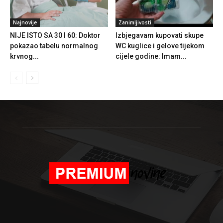
Najnovije
Zanimljivosti
NIJE ISTO SA 30 I 60: Doktor
Izbjegavam kupovati skupe
pokazao tabelu normalnog
WC kuglice i gelove tijekom
krvnog...
cijele godine: Imam...