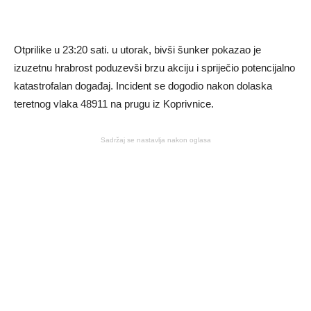
Otprilike u 23:20 sati. u utorak, bivši šunker pokazao je
izuzetnu hrabrost poduzevši brzu akciju i spriječio potencijalno
katastrofalan događaj. Incident se dogodio nakon dolaska
teretnog vlaka 48911 na prugu iz Koprivnice.
Sadržaj se nastavlja nakon oglasa