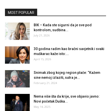
MOST POPULAR
BIK – Kada ste sigurni da je sve pod
kontrolom, sudbina...
July 21, 2026
30 godina radim kao bračni savjetnik i svaki
muškarac kaže isto:...
April 15, 2026
Snimak zbog kojeg region plače: “Kažem
sine nemoj izlaziti, sutra je...
February 21, 2024
Nema više šta da krije, sve objavio javno:
Novi početak Duška...
May 14, 2025