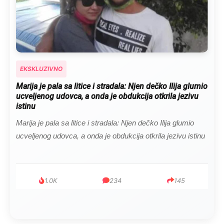
EKSKLUZIVNO
Kad se Marin suprug razbolio ona ga kupala, pelene
mu mijenjala: Jedno jutro je poslao po čokoladu..
Kad se Marin suprug razbolio ona ga kupala, pelene mu
mijenjala: Jedno jutro je poslao po čokoladu..
999
321
234