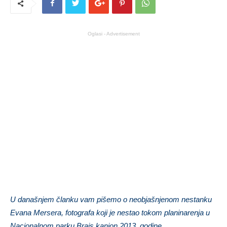
Oglasi - Advertisement
U današnjem članku vam pišemo o neobjašnjenom nestanku
Evana Mersera, fotografa koji je nestao tokom planinarenja u
Nacionalnom parku Brajs kanjon 2013. godine.