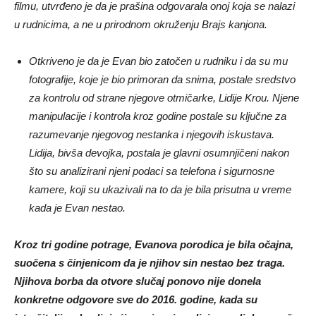
u rudnicima, a ne u prirodnom okruženju Brajs kanjona.
Otkriveno je da je Evan bio zatočen u rudniku i da su mu
fotografije, koje je bio primoran da snima, postale sredstvo
za kontrolu od strane njegove otmičarke, Lidije Krou. Njene
manipulacije i kontrola kroz godine postale su ključne za
razumevanje njegovog nestanka i njegovih iskustava.
Lidija, bivša devojka, postala je glavni osumnjičeni nakon
što su analizirani njeni podaci sa telefona i sigurnosne
kamere, koji su ukazivali na to da je bila prisutna u vreme
kada je Evan nestao.
Kroz tri godine potrage, Evanova porodica je bila očajna,
suočena s činjenicom da je njihov sin nestao bez traga.
Njihova borba da otvore slučaj ponovo nije donela
konkretne odgovore sve do 2016. godine, kada su
istražitelji, zahvaljujući preciznoj analizi, uspeli da povežu