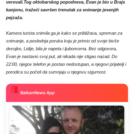
verovali.
Tog oktobarskog popodneva, Evan je bio u Brajs
kanjonu, tražeći savršen trenutak za snimanje jesenjih
pejzaža.
Kamera turista snimila ga je kako se približava, spreman za
snimanje, a poslednja poruka koju je primio od svoje bivše
devojke, Lidije, bila je napeta i ljubomorna. Bez odgovora,
Evan je nastavio svoj put, ali nikada nije stigao nazad. Do
22:00, njegov telefon je postao nedostupan, a njegovi prijatelji i
porodica su počeli da sumnjaju u njegovu sigurnost.
BalkanNews App