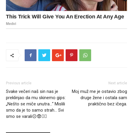
Previous article
Next article
Svake večeri naš sin nas je
Moj muž me je ostavio zbog
preklinjao da mu skinemo gips:
druge žene i ostala sam
„Nešto se miče unutra…“ Mislili
praktično bez ičega.
smo da je to samo strah… Svi
smo se varali☹️😨🤦‍♀️
RELATED ARTICLES
MORE FROM AUTHOR