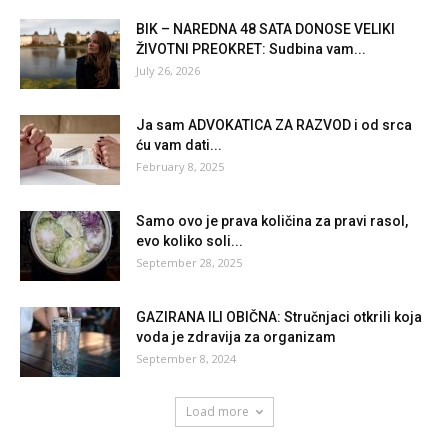
BIK – NAREDNA 48 SATA DONOSE VELIKI
ŽIVOTNI PREOKRET: Sudbina vam...
July 26, 2026
Ja sam ADVOKATICA ZA RAZVOD i od srca
ću vam dati...
February 8, 2025
Samo ovo je prava količina za pravi rasol,
evo koliko soli...
September 28, 2025
GAZIRANA ILI OBIČNA: Stručnjaci otkrili koja
voda je zdravija za organizam
September 8, 2024
Load more