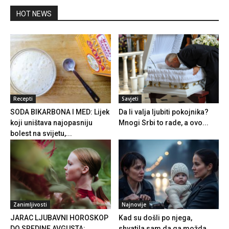
HOT NEWS
Recepti
Savjeti
SODA BIKARBONA I MED: Lijek
Da li valja ljubiti pokojnika?
koji uništava najopasniju
Mnogi Srbi to rade, a ovo...
bolest na svijetu,...
Zanimljivosti
Najnovije
JARAC LJUBAVNI HOROSKOP
Kad su došli po njega,
DO SREDINE AVGUSTA:
shvatila sam da ga možda
Sudbinski preokreti,
moram...