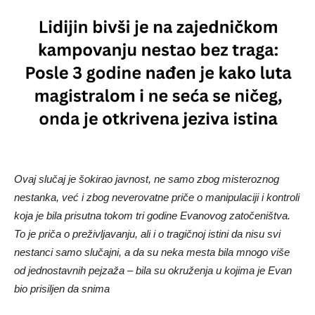
Ovaj slučaj je šokirao javnost, ne samo zbog misteroznog
nestanka, već i zbog neverovatne priče o manipulaciji i kontroli
koja je bila prisutna tokom tri godine Evanovog zatočeništva.
To je priča o preživljavanju, ali i o tragičnoj istini da nisu svi
nestanci samo slučajni, a da su neka mesta bila mnogo više
od jednostavnih pejzaža – bila su okruženja u kojima je Evan
bio prisiljen da snima
Preporučujemo