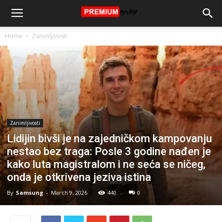
Home
Zanimljivosti
Zanimljivosti
Lidijin bivši je na zajedničkom kampovanju
nestao bez traga: Posle 3 godine nađen je
kako luta magistralom i ne seća se ničeg,
onda je otkrivena jeziva istina
By
Samsung
-
March 9, 2026
440
0