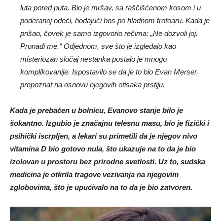
poderanoj odeći, hodajući bos po hladnom trotoaru. Kada je
prišao, čovek je samo izgovorio rečima: „Ne dozvoli joj.
Pronađi me.“ Odjednom, sve što je izgledalo kao
misteriozan slučaj nestanka postalo je mnogo
komplikovanije. Ispostavilo se da je to bio Evan Merser,
prepoznat na osnovu njegovih otisaka prstiju.
Kada je prebačen u bolnicu, Evanovo stanje bilo je
šokantno. Izgubio je značajnu telesnu masu, bio je fizički i
psihički iscrpljen, a lekari su primetili da je njegov nivo
vitamina D bio gotovo nula, što ukazuje na to da je bio
izolovan u prostoru bez prirodne svetlosti. Uz to, sudska
medicina je otkrila tragove vezivanja na njegovim
zglobovima, što je upućivalo na to da je bio zatvoren.