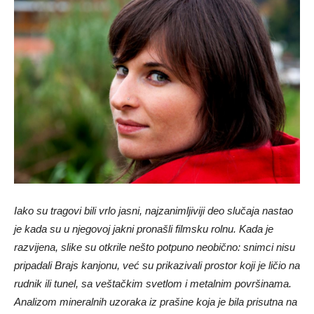
Iako su tragovi bili vrlo jasni, najzanimljiviji deo slučaja nastao
je kada su u njegovoj jakni pronašli filmsku rolnu. Kada je
razvijena, slike su otkrile nešto potpuno neobično: snimci nisu
pripadali Brajs kanjonu, već su prikazivali prostor koji je ličio na
rudnik ili tunel, sa veštačkim svetlom i metalnim površinama.
Analizom mineralnih uzoraka iz prašine koja je bila prisutna na
filmu, utvrđeno je da je prašina odgovarala onoj koja se nalazi