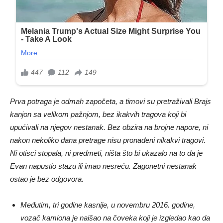
Prva potraga je odmah započeta, a timovi su pretraživali Brajs
kanjon sa velikom pažnjom, bez ikakvih tragova koji bi
upućivali na njegov nestanak. Bez obzira na brojne napore, ni
nakon nekoliko dana pretrage nisu pronađeni nikakvi tragovi.
Ni otisci stopala, ni predmeti, ništa što bi ukazalo na to da je
Evan napustio stazu ili imao nesreću. Zagonetni nestanak
ostao je bez odgovora.
Međutim, tri godine kasnije, u novembru 2016. godine,
vozač kamiona je naišao na čoveka koji je izgledao kao da
luta pored puta. Bio je mršav, sa raščišćenom kosom i u