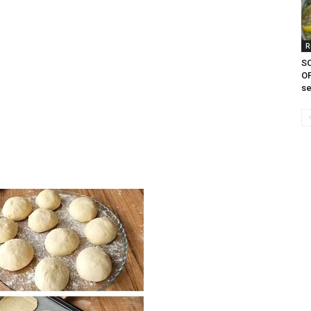
litice i stradala: Njen dečko Ilija glumio
a, a onda je obdukcija otkrila jezivu istinu
R
ce i stradala: Njen dečko Ilija glumio ucveljenog udovca, a
S
OP
ila jezivu istinu
se
45