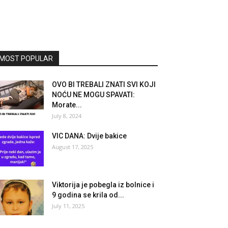
MOST POPULAR
OVO BI TREBALI ZNATI SVI KOJI
NOĆU NE MOGU SPAVATI:
Morate...
July 8, 2024
VIC DANA: Dvije bakice
August 17, 2025
Viktorija je pobegla iz bolnice i
9 godina se krila od...
July 11, 2025