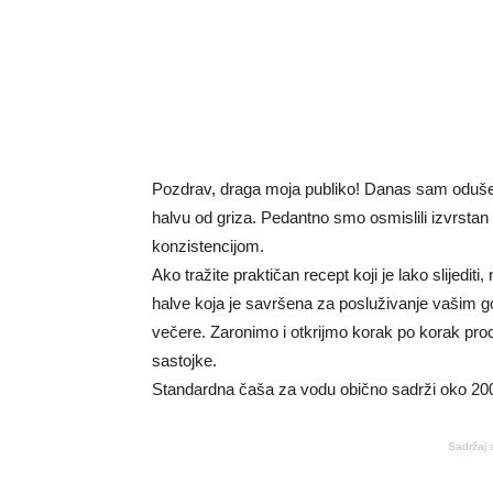
Pozdrav, draga moja publiko! Danas sam oduševl
halvu od griza. Pedantno smo osmislili izvrstan
konzistencijom.
Ako tražite praktičan recept koji je lako slijediti
halve koja je savršena za posluživanje vašim go
večere. Zaronimo i otkrijmo korak po korak pro
sastojke.
Standardna čaša za vodu obično sadrži oko 200 m
Sadržaj 