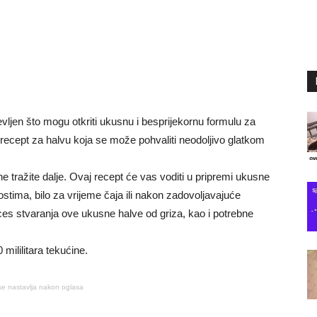
jen što mogu otkriti ukusnu i besprijekornu formulu za
 recept za halvu koja se može pohvaliti neodoljivo glatkom
, ne tražite dalje. Ovaj recept će vas voditi u pripremi ukusne
stima, bilo za vrijeme čaja ili nakon zadovoljavajuće
ces stvaranja ove ukusne halve od griza, kao i potrebne
ililitara tekućine.
se nastavlja nakon oglasa