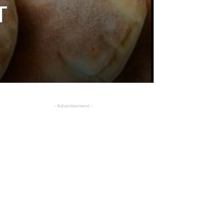
T
- Advertisement -