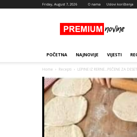
Friday, August 7, 2026
O nama
Uslovi korištenja
Premium
Novine
POČETNA
NAJNOVIJE
VIJESTI
RE
Home
Recepti
LEPINE IZ RERNE…PEČENE ZA DESE