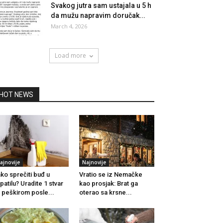
Svakog jutra sam ustajala u 5 h
da mužu napravim doručak...
March 4, 2026
Load more
HOT NEWS
ajnovije
Najnovije
ko sprečiti buđ u
Vratio se iz Nemačke
patilu? Uradite 1 stvar
kao prosjak: Brat ga
 peškirom posle...
oterao sa krsne...