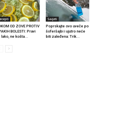
ecepti
Savjeti
OKOM OD ZOVE PROTIV
Poprskajte ovo uveče po
AKIH BOLESTI: Pravi
šoferšajbi i ujutro neće
 lako, ne košta...
biti zaleđena: Trik...