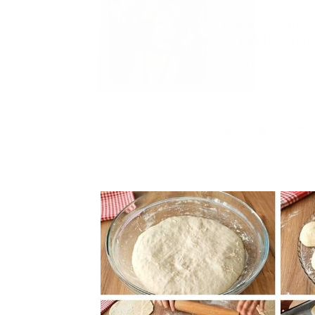
Marija je pala sa 
ucveljenog udovc
Marija je pala sa liti
onda je obdukcija otkr
1.0K
234
1