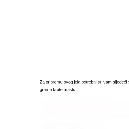
Za pripremu ovog jela potrebni su vam sljedeći sa
grama krute masti.
BalkanNews App
EKSKLUZIVNO