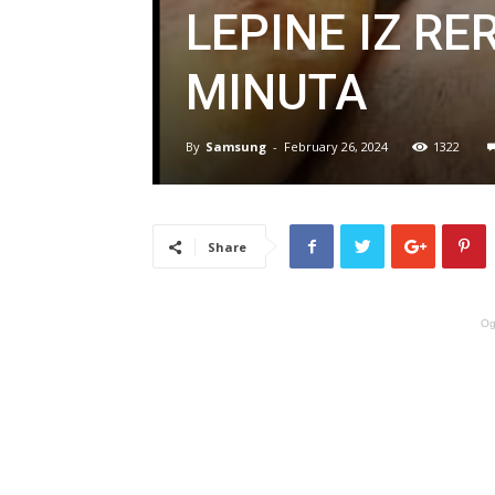
LEPINE IZ R
MINUTA
By
Samsung
-
February 26, 2024
1322
Share
Og