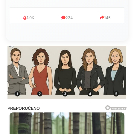
1.0K
234
145