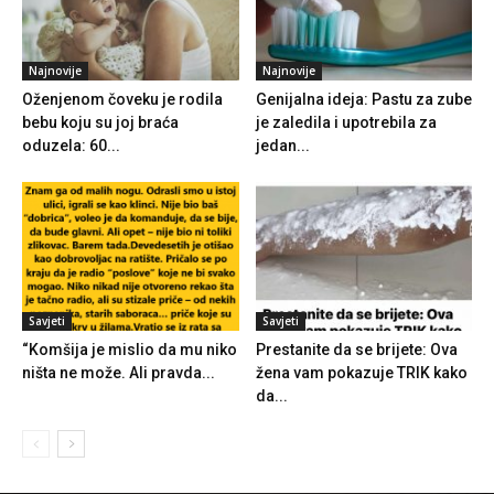
Najnovije
Najnovije
Oženjenom čoveku je rodila
Genijalna ideja: Pastu za zube
bebu koju su joj braća
je zaledila i upotrebila za
oduzela: 60...
jedan...
Savjeti
Savjeti
“Komšija je mislio da mu niko
Prestanite da se brijete: Ova
ništa ne može. Ali pravda...
žena vam pokazuje TRIK kako
da...