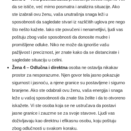
da se ističe, već mirno posmatra i analizira situacije. Ako
ste izabrali ovu ženu, vaša unutrašnja snaga leži u
sposobnosti da sagledate stvari iz različitih uglova pre nego
što nešto kažete. Iako ste povučeni i nenametljivi, ljudi vas
poštuju zbog vaše sposobnosti da donosite mudre i
promišljene odluke. Niko ne može da ignoriše vašu
pažljivost i preciznost, jer znate kako da se distancirate i
sagledate situaciju u celini.
Žena 4 – Odlučna i direktna
osoba ne ostavlja nikakav
prostor za nesporazume. Njen govor tela jasno pokazuje
sigurnost i jasnoću, a njene granice su postavljene i sigurno
branjene. Ako ste odabrali ovu ženu, vaša energija i snaga
leže u vašoj sposobnosti da znate šta želite i da to otvoreno
iskažete. Vi ste osoba koja se ne ustručava da postavi
jasne granice i zauzme se za svoje stavove. Ljudi vas
doživljavaju kao direktnu i efikasnu osobu, koju poštuju
zbog odlučnosti u svakom koraku.