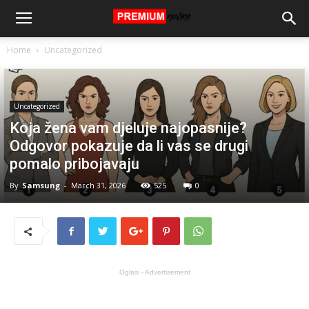
Home
Uncategorized
Uncategorized
Koja žena vam djeluje najopasnije?
Odgovor pokazuje da li vas se drugi
pomalo pribojavaju
By
Samsung
-
March 31, 2026
525
0
Oglasi - Advertisement