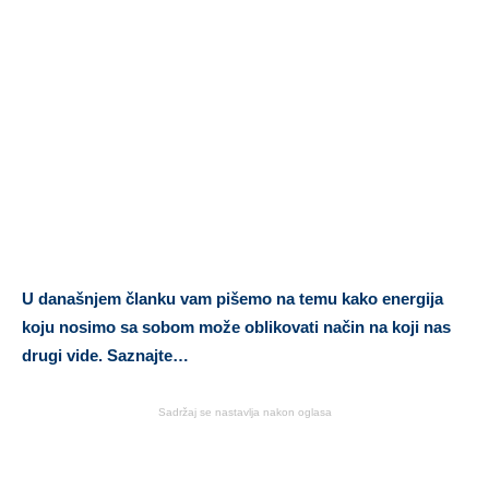
U današnjem članku vam pišemo na temu kako energija
koju nosimo sa sobom može oblikovati način na koji nas
drugi vide. Saznajte…
Sadržaj se nastavlja nakon oglasa