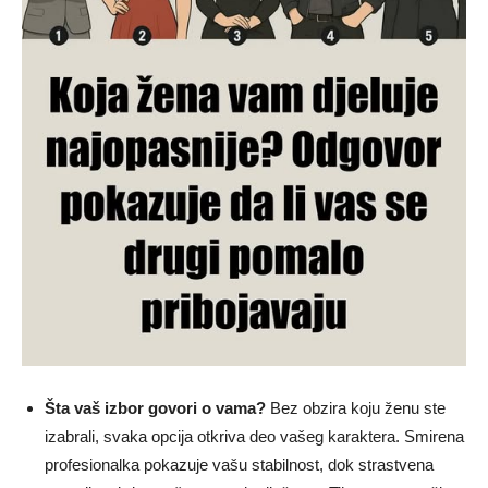
Šta vaš izbor govori o vama?
Bez obzira koju ženu ste
izabrali, svaka opcija otkriva deo vašeg karaktera. Smirena
profesionalka pokazuje vašu stabilnost, dok strastvena