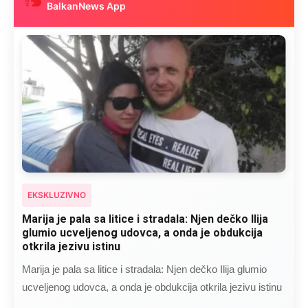
BalkanNews App
EKSKLUZIVNO
Marija je pala sa litice i stradala: Njen dečko Ilija
glumio ucveljenog udovca, a onda je obdukcija
otkrila jezivu istinu
Marija je pala sa litice i stradala: Njen dečko Ilija glumio
ucveljenog udovca, a onda je obdukcija otkrila jezivu istinu