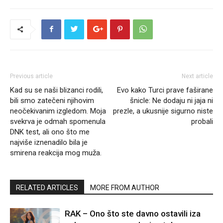
Previous article
Next article
Kad su se naši blizanci rodili,
Evo kako Turci prave faširane
bili smo zatečeni njihovim
šnicle: Ne dodaju ni jaja ni
neočekivanim izgledom. Moja
prezle, a ukusnije sigurno niste
svekrva je odmah spomenula
probali
DNK test, ali ono što me
najviše iznenadilo bila je
smirena reakcija mog muža.
RELATED ARTICLES
MORE FROM AUTHOR
RAK – Ono što ste davno ostavili iza