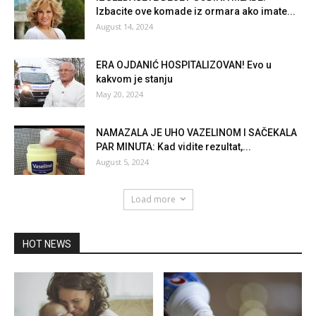
Izbacite ove komade iz ormara ako imate...
August 14, 2024
ERA OJDANIĆ HOSPITALIZOVAN! Evo u
kakvom je stanju
May 20, 2024
NAMAZALA JE UHO VAZELINOM I SAČEKALA
PAR MINUTA: Kad vidite rezultat,...
August 5, 2024
Load more
HOT NEWS