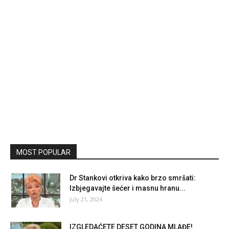
MOST POPULAR
Dr Stankovi otkriva kako brzo smršati:
Izbjegavajte šećer i masnu hranu...
July 21, 2024
IZGLEDAĆETE DESET GODINA MLAĐE!