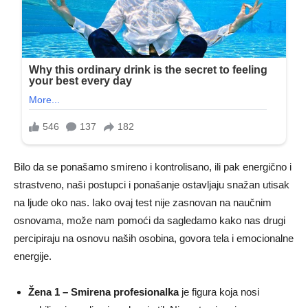
Bilo da se ponašamo smireno i kontrolisano, ili pak energično i
strastveno, naši postupci i ponašanje ostavljaju snažan utisak
na ljude oko nas. Iako ovaj test nije zasnovan na naučnim
osnovama, može nam pomoći da sagledamo kako nas drugi
percipiraju na osnovu naših osobina, govora tela i emocionalne
energije.
Žena 1 – Smirena profesionalka
je figura koja nosi