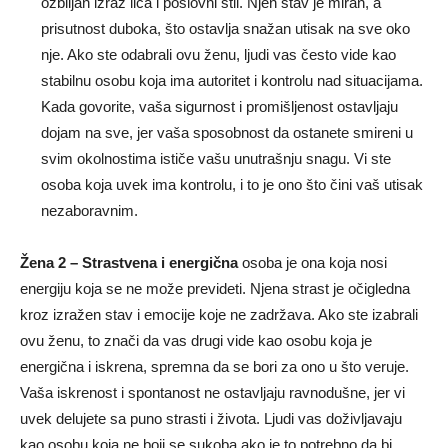
ozbiljan izraz lica i poslovni stil. Njen stav je miran, a
prisutnost duboka, što ostavlja snažan utisak na sve oko
nje. Ako ste odabrali ovu ženu, ljudi vas često vide kao
stabilnu osobu koja ima autoritet i kontrolu nad situacijama.
Kada govorite, vaša sigurnost i promišljenost ostavljaju
dojam na sve, jer vaša sposobnost da ostanete smireni u
svim okolnostima ističe vašu unutrašnju snagu. Vi ste
osoba koja uvek ima kontrolu, i to je ono što čini vaš utisak
nezaboravnim.
Žena 2 – Strastvena i energična
osoba je ona koja nosi
energiju koja se ne može prevideti. Njena strast je očigledna
kroz izražen stav i emocije koje ne zadržava. Ako ste izabrali
ovu ženu, to znači da vas drugi vide kao osobu koja je
energična i iskrena, spremna da se bori za ono u što veruje.
Vaša iskrenost i spontanost ne ostavljaju ravnodušne, jer vi
uvek delujete sa puno strasti i života. Ljudi vas doživljavaju
kao osobu koja ne boji se sukoba ako je to potrebno da bi