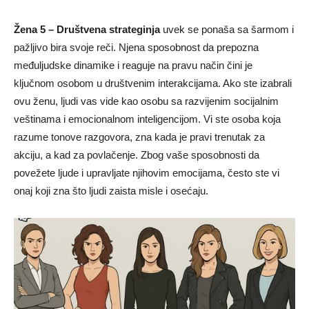
Žena 5 – Društvena strateginja
uvek se ponaša sa šarmom i
pažljivo bira svoje reči. Njena sposobnost da prepozna
međuljudske dinamike i reaguje na pravu način čini je
ključnom osobom u društvenim interakcijama. Ako ste izabrali
ovu ženu, ljudi vas vide kao osobu sa razvijenim socijalnim
veštinama i emocionalnom inteligencijom. Vi ste osoba koja
razume tonove razgovora, zna kada je pravi trenutak za
akciju, a kad za povlačenje. Zbog vaše sposobnosti da
povežete ljude i upravljate njihovim emocijama, često ste vi
onaj koji zna što ljudi zaista misle i osećaju.