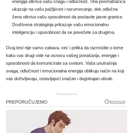
energija otkriva vašu snagu i odlučnost. Tiha posmatračica
ukazuje na vašu pažljivost i razumevanje, dok odlučna
žena otkriva vašu sposobnost da postavite jasne granice.
Društvena strateginja prikazuje vašu emocionalnu
inteligenciju i sposobnost da se povežete sa drugima.
Ovaj test nije samo zabava, već i prilika da razmislite o tome
kako vas drugi vide na osnovu vašeg ponašanja, energije i
sposobnosti da komunicirate sa svetom. Vaša unutrašnja
snaga, odlučnost i emocionalna energija oblikuju način na koji
vas doživljavaju, ostavljajući snažan i dugotrajan utisak.
Preporučujemo