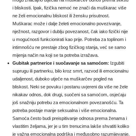
i bliskosti. Ipak, fizička nemoć ne znači da muškarac više
ne želi emocionalnu bliskost ili žensku prisutnost.
Muškarac može i dalje želeti emocionalno povezivanje,
nježnost, razgovor i dublju povezanost, čak iako fizički nije
u mogućnosti funkcionirati kao prije. Potreba za toplinom i
intimnošću ne prestaje zbog fizičkog stanja, već se samo
mijenja način na koji se ta potreba izražava.
Gubitak partnerice i suočavanje sa samoćom:
Izgubiti
suprugu ili partnerku, bilo kroz smrt, razvod ili emocionalnu
udaljenost, duboko utječe na muškarčev pogled na
bliskost. Neki se povuku i postanu uvjereni da više ne žele
nikakav odnos, dok drugi, suočeni sa samoćom, osjećaju
još snažniju potrebu za emocionalnom povezanošću. Ta
potreba postaje manje seksualna i više emocionalna.
Samoća često budi preispitivanje odnosa prema ženama i
vlastitim željama, jer je u tim trenucima lakše shvatiti koliko
je važna emocionalna podrška i međusobno razumijevanje.