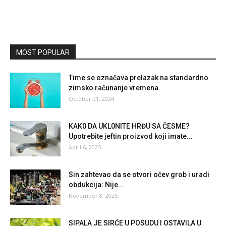
MOST POPULAR
Time se označava prelazak na standardno
zimsko računanje vremena.
October 21, 2024
KAK0 DA UKL0NITE HRĐU SA ČESME?
Upotrebite jeftin proizvod koji imate...
April 6, 2025
Sin zahtevao da se otvori očev grob i uradi
obdukcija: Nije...
November 8, 2025
SIPALA JE SIRĆE U POSUDU I OSTAVILA U