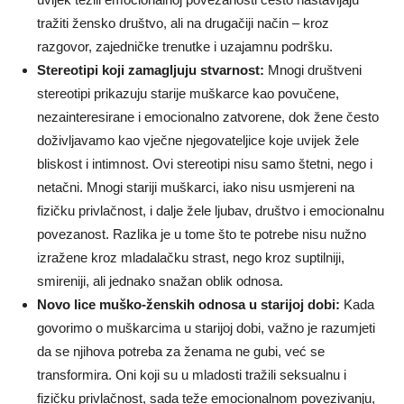
tražiti žensko društvo, ali na drugačiji način – kroz
razgovor, zajedničke trenutke i uzajamnu podršku.
Stereotipi koji zamagljuju stvarnost:
Mnogi društveni
stereotipi prikazuju starije muškarce kao povučene,
nezainteresirane i emocionalno zatvorene, dok žene često
doživljavamo kao vječne njegovateljice koje uvijek žele
bliskost i intimnost. Ovi stereotipi nisu samo štetni, nego i
netačni. Mnogi stariji muškarci, iako nisu usmjereni na
fizičku privlačnost, i dalje žele ljubav, društvo i emocionalnu
povezanost. Razlika je u tome što te potrebe nisu nužno
izražene kroz mladalačku strast, nego kroz suptilniji,
smireniji, ali jednako snažan oblik odnosa.
Novo lice muško-ženskih odnosa u starijoj dobi:
Kada
govorimo o muškarcima u starijoj dobi, važno je razumjeti
da se njihova potreba za ženama ne gubi, već se
transformira. Oni koji su u mladosti tražili seksualnu i
fizičku privlačnost, sada teže emocionalnom povezivanju,