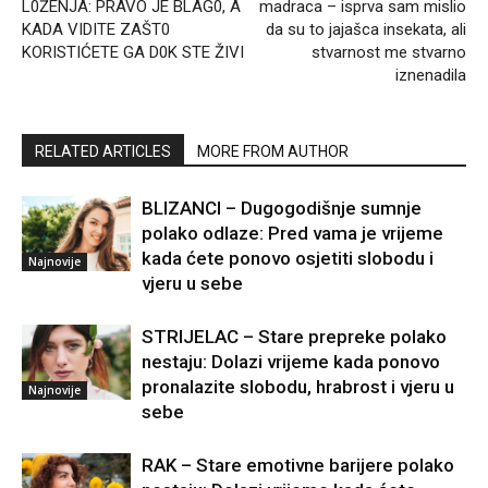
L0ŽENJA: PRAVO JE BLAG0, A
madraca – isprva sam mislio
KADA VIDITE ZAŠT0
da su to jajašca insekata, ali
KORISTIĆETE GA D0K STE ŽIVI
stvarnost me stvarno
iznenadila
RELATED ARTICLES
MORE FROM AUTHOR
BLIZANCI – Dugogodišnje sumnje
polako odlaze: Pred vama je vrijeme
kada ćete ponovo osjetiti slobodu i
Najnovije
vjeru u sebe
STRIJELAC – Stare prepreke polako
nestaju: Dolazi vrijeme kada ponovo
pronalazite slobodu, hrabrost i vjeru u
Najnovije
sebe
RAK – Stare emotivne barijere polako