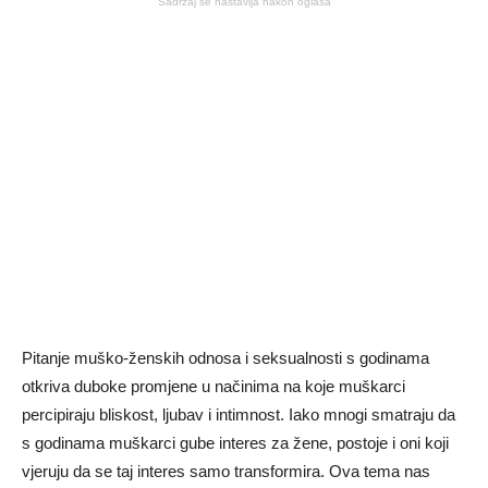
Sadržaj se nastavlja nakon oglasa
Pitanje muško-ženskih odnosa i seksualnosti s godinama
otkriva duboke promjene u načinima na koje muškarci
percipiraju bliskost, ljubav i intimnost. Iako mnogi smatraju da
s godinama muškarci gube interes za žene, postoje i oni koji
vjeruju da se taj interes samo transformira. Ova tema nas