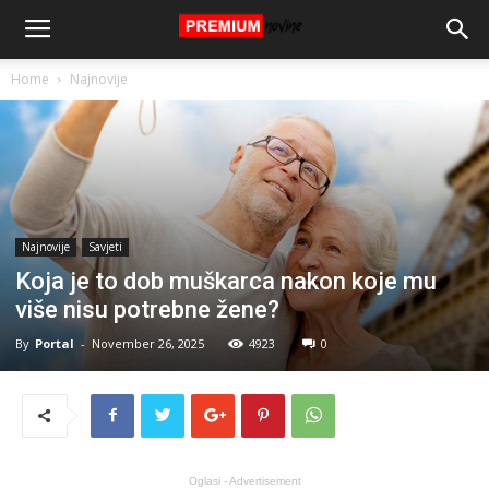
Home
Najnovije
Najnovije
Savjeti
Koja je to dob muškarca nakon koje mu
više nisu potrebne žene?
By
Portal
-
November 26, 2025
4923
0
Oglasi - Advertisement