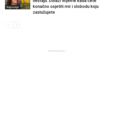
nestaju: Dolazi vrijeme kada ćete
konačno osjetiti mir i slobodu koju
Najnovije
zaslužujete
- Advertisement -