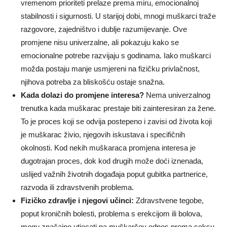
vremenom prioriteti prelaze prema miru, emocionalnoj
stabilnosti i sigurnosti. U starijoj dobi, mnogi muškarci traže
razgovore, zajedništvo i dublje razumijevanje. Ove
promjene nisu univerzalne, ali pokazuju kako se
emocionalne potrebe razvijaju s godinama. Iako muškarci
možda postaju manje usmjereni na fizičku privlačnost,
njihova potreba za bliskošću ostaje snažna.
Kada dolazi do promjene interesa?
Nema univerzalnog
trenutka kada muškarac prestaje biti zainteresiran za žene.
To je proces koji se odvija postepeno i zavisi od života koji
je muškarac živio, njegovih iskustava i specifičnih
okolnosti. Kod nekih muškaraca promjena interesa je
dugotrajan proces, dok kod drugih može doći iznenada,
uslijed važnih životnih događaja poput gubitka partnerice,
razvoda ili zdravstvenih problema.
Fizičko zdravlje i njegovi učinci:
Zdravstvene tegobe,
poput kroničnih bolesti, problema s erekcijom ili bolova,
mogu značajno utjecati na muškarčev odnos prema seksu