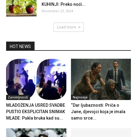
KUHINJI: Preko noći...
November 23, 2024
Load more
HOT NEWS
Zanimljivosti
Najnovije
MLADOŽENJA USRED SVADBE
“Dar ljubaznosti: Priča o
PUSTIO EKSPLICITAN SNIMAK
Jane, djevojci koja je imala
MLADE: Pukla bruka kad su...
samo srce...