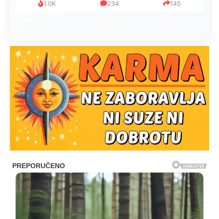
1.0K
234
145