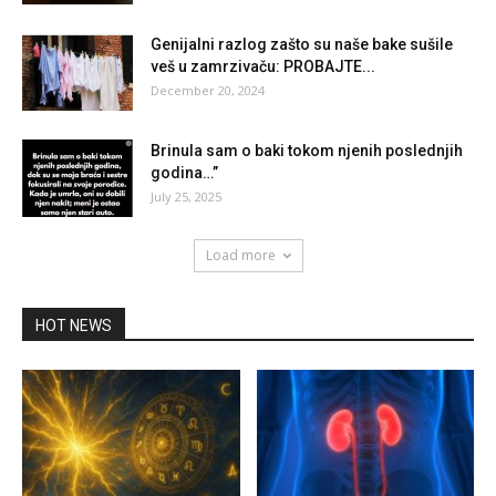
Genijalni razlog zašto su naše bake sušile
veš u zamrzivaču: PROBAJTE...
December 20, 2024
Brinula sam o baki tokom njenih poslednjih
godina…”
July 25, 2025
Load more
HOT NEWS