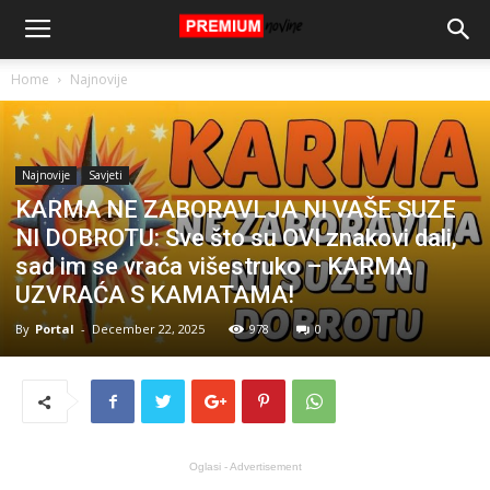
Home
Najnovije
Najnovije
Savjeti
KARMA NE ZABORAVLJA NI VAŠE SUZE
NI DOBROTU: Sve što su OVI znakovi dali,
sad im se vraća višestruko – KARMA
UZVRAĆA S KAMATAMA!
By
Portal
-
December 22, 2025
978
0
Oglasi - Advertisement