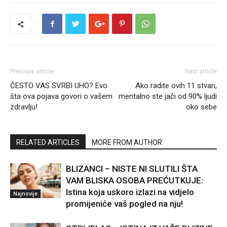
Previous article
Next article
ČESTO VAS SVRBI UHO? Evo
Ako radite ovih 11 stvari,
šta ova pojava govori o vašem
mentalno ste jači od 90% ljudi
zdravlju!
oko sebe
RELATED ARTICLES
MORE FROM AUTHOR
BLIZANCI – NISTE NI SLUTILI ŠTA
VAM BLISKA OSOBA PREĆUTKUJE:
Istina koja uskoro izlazi na vidjelo
Najnovije
promijeniće vaš pogled na nju!