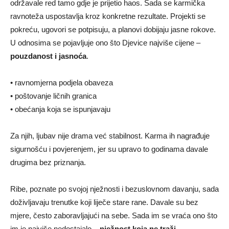
održavale red tamo gdje je prijetio haos. Sada se karmička
ravnoteža uspostavlja kroz konkretne rezultate. Projekti se
pokreću, ugovori se potpisuju, a planovi dobijaju jasne rokove.
U odnosima se pojavljuje ono što Djevice najviše cijene –
pouzdanost i jasnoća
.
• ravnomjerna podjela obaveza
• poštovanje ličnih granica
• obećanja koja se ispunjavaju
Za njih, ljubav nije drama već stabilnost. Karma ih nagrađuje
sigurnošću i povjerenjem, jer su upravo to godinama davale
drugima bez priznanja.
Ribe, poznate po svojoj nježnosti i bezuslovnom davanju, sada
doživljavaju trenutke koji liječe stare rane. Davale su bez
mjere, često zaboravljajući na sebe. Sada im se vraća ono što
im je najviše nedostajalo –
nježnost koja ne traži