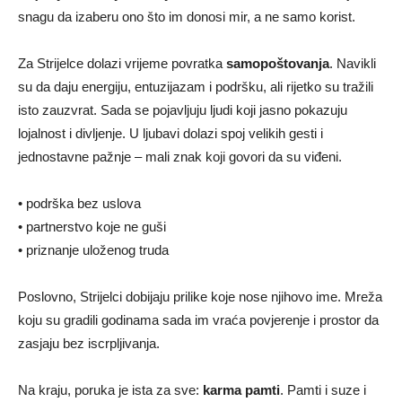
snagu da izaberu ono što im donosi mir, a ne samo korist.
Za Strijelce dolazi vrijeme povratka
samopoštovanja
. Navikli
su da daju energiju, entuzijazam i podršku, ali rijetko su tražili
isto zauzvrat. Sada se pojavljuju ljudi koji jasno pokazuju
lojalnost i divljenje. U ljubavi dolazi spoj velikih gesti i
jednostavne pažnje – mali znak koji govori da su viđeni.
• podrška bez uslova
• partnerstvo koje ne guši
• priznanje uloženog truda
Poslovno, Strijelci dobijaju prilike koje nose njihovo ime. Mreža
koju su gradili godinama sada im vraća povjerenje i prostor da
zasjaju bez iscrpljivanja.
Na kraju, poruka je ista za sve:
karma pamti
. Pamti i suze i