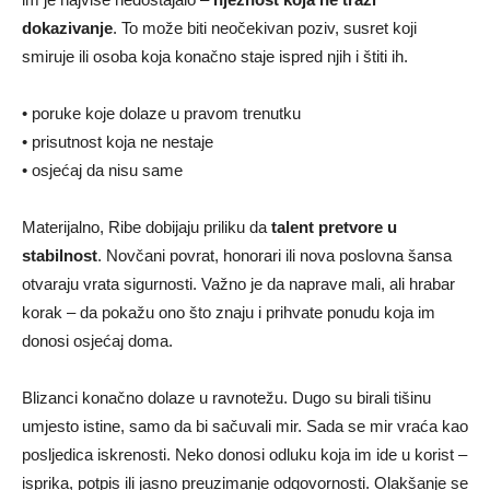
dokazivanje
. To može biti neočekivan poziv, susret koji
smiruje ili osoba koja konačno staje ispred njih i štiti ih.
• poruke koje dolaze u pravom trenutku
• prisutnost koja ne nestaje
• osjećaj da nisu same
Materijalno, Ribe dobijaju priliku da
talent pretvore u
stabilnost
. Novčani povrat, honorari ili nova poslovna šansa
otvaraju vrata sigurnosti. Važno je da naprave mali, ali hrabar
korak – da pokažu ono što znaju i prihvate ponudu koja im
donosi osjećaj doma.
Blizanci konačno dolaze u ravnotežu. Dugo su birali tišinu
umjesto istine, samo da bi sačuvali mir. Sada se mir vraća kao
posljedica iskrenosti. Neko donosi odluku koja im ide u korist –
isprika, potpis ili jasno preuzimanje odgovornosti. Olakšanje se