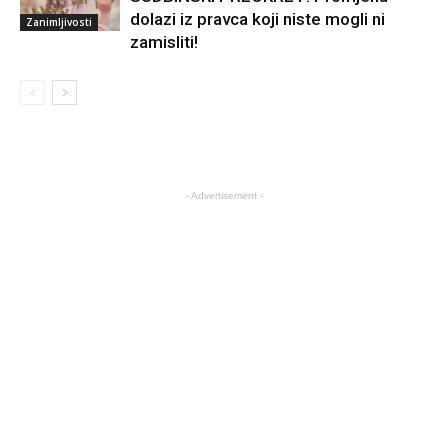
dolazi iz pravca koji niste mogli ni
Zanimljivosti
zamisliti!
- Advertisement -