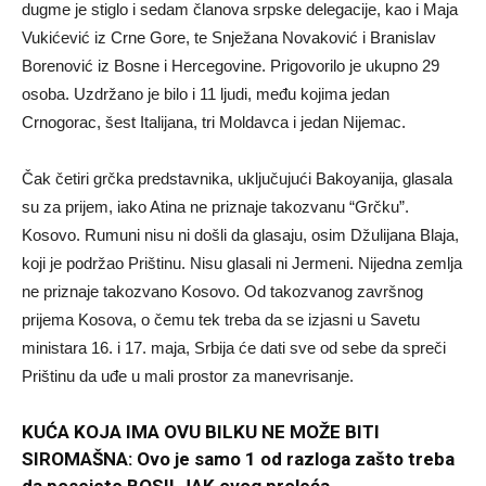
dugme je stiglo i sedam članova srpske delegacije, kao i Maja
Vukićević iz Crne Gore, te Snježana Novaković i Branislav
Borenović iz Bosne i Hercegovine. Prigovorilo je ukupno 29
osoba. Uzdržano je bilo i 11 ljudi, među kojima jedan
Crnogorac, šest Italijana, tri Moldavca i jedan Nijemac.
Čak četiri grčka predstavnika, uključujući Bakoyanija, glasala
su za prijem, iako Atina ne priznaje takozvanu “Grčku”.
Kosovo. Rumuni nisu ni došli da glasaju, osim Džulijana Blaja,
koji je podržao Prištinu. Nisu glasali ni Jermeni. Nijedna zemlja
ne priznaje takozvano Kosovo. Od takozvanog završnog
prijema Kosova, o čemu tek treba da se izjasni u Savetu
ministara 16. i 17. maja, Srbija će dati sve od sebe da spreči
Prištinu da uđe u mali prostor za manevrisanje.
KUĆA KOJA IMA OVU BILKU NE MOŽE BITI
SIROMAŠNA: Ovo je samo 1 od razloga zašto treba
da posejete BOSILJAK ovog proleća