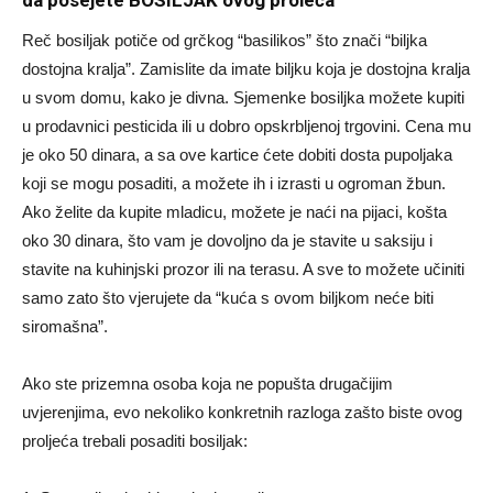
Reč bosiljak potiče od grčkog “basilikos” što znači “biljka
dostojna kralja”. Zamislite da imate biljku koja je dostojna kralja
u svom domu, kako je divna. Sjemenke bosiljka možete kupiti
u prodavnici pesticida ili u dobro opskrbljenoj trgovini. Cena mu
je oko 50 dinara, a sa ove kartice ćete dobiti dosta pupoljaka
koji se mogu posaditi, a možete ih i izrasti u ogroman žbun.
Ako želite da kupite mladicu, možete je naći na pijaci, košta
oko 30 dinara, što vam je dovoljno da je stavite u saksiju i
stavite na kuhinjski prozor ili na terasu. A sve to možete učiniti
samo zato što vjerujete da “kuća s ovom biljkom neće biti
siromašna”.
Ako ste prizemna osoba koja ne popušta drugačijim
uvjerenjima, evo nekoliko konkretnih razloga zašto biste ovog
proljeća trebali posaditi bosiljak: