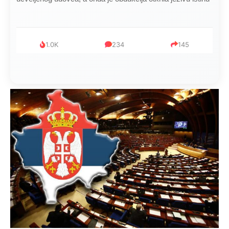
1.0K
234
145