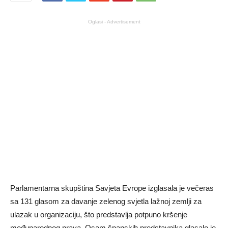
Oglasi - Advertisement
Parlamentarna skupština Savjeta Evrope izglasala je večeras
sa 131 glasom za davanje zelenog svjetla lažnoj zemlji za
ulazak u organizaciju, što predstavlja potpuno kršenje
međunarodnog prava. Osam španskih predstavnika glasalo je