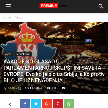
Home
Vijesti
Vijesti
Zanimljivosti
KAKO JE KO GLASAO U
PARLAMENTARNOJ SKUPŠTINI SAVETA
EVROPE: Evo ko je bio uz Srbiju, a ko protiv
BILO JE I IZNENAĐENJA
By
Samsung
-
April 17, 2024
990
0