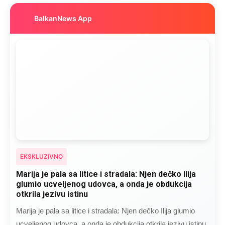
BalkanNews App
EKSKLUZIVNO
Marija je pala sa litice i stradala: Njen dečko Ilija
glumio ucveljenog udovca, a onda je obdukcija
otkrila jezivu istinu
Marija je pala sa litice i stradala: Njen dečko Ilija glumio
ucveljenog udovca, a onda je obdukcija otkrila jezivu istinu