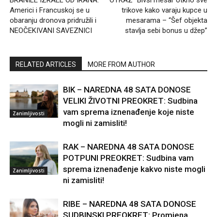
Americi i Francuskoj se u
trikove kako varaju kupce u
obaranju dronova pridružili i
mesarama – “Šef objekta
NEOČEKIVANI SAVEZNICI
stavlja sebi bonus u džep”
RELATED ARTICLES
MORE FROM AUTHOR
BIK – NAREDNA 48 SATA DONOSE
VELIKI ŽIVOTNI PREOKRET: Sudbina
vam sprema iznenađenje koje niste
Zanimljivosti
mogli ni zamisliti!
RAK – NAREDNA 48 SATA DONOSE
POTPUNI PREOKRET: Sudbina vam
sprema iznenađenje kakvo niste mogli
Zanimljivosti
ni zamisliti!
RIBE – NAREDNA 48 SATA DONOSE
SUDBINSKI PREOKRET: Promjena