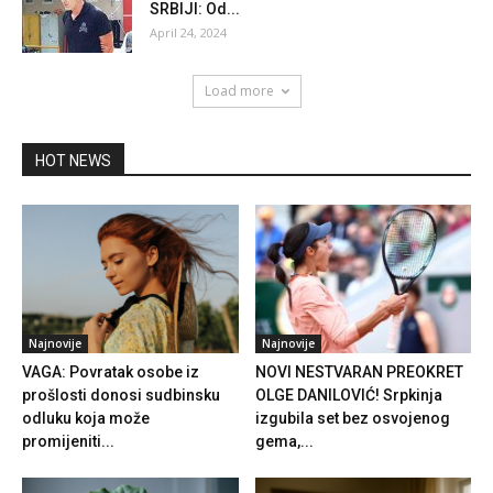
SRBIJI: Od...
April 24, 2024
Load more
HOT NEWS
Najnovije
Najnovije
VAGA: Povratak osobe iz
NOVI NESTVARAN PREOKRET
prošlosti donosi sudbinsku
OLGE DANILOVIĆ! Srpkinja
odluku koja može
izgubila set bez osvojenog
promijeniti...
gema,...