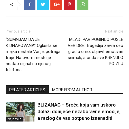
Previous article
Next article
“SUMNJAM DA JE
MLADI PAR POGINUO POSLE
KIDNAPOVANA” Oglasila se
VERIDBE: Tragedija zavila ceo
majka nestale Vanje, potraga
grad u crno, objavili emotivan
traje: Na ovom mestu je
snimak, a onda sve KRENULO
nestao signal sa njenog
PO ZLU
telefona
RELATED ARTICLES
MORE FROM AUTHOR
BLIZANAC – Sreća koja vam uskoro
dolazi donijeće nezaboravne emocije,
a razlog će vas potpuno iznenaditi
Najnovije