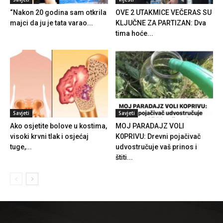
“Nakon 20 godina sam otkrila
OVE 2 UTAKMICE VEČERAS SU
majci da ju je tata varao...
KLJUČNE ZA PARTIZAN: Dva
tima hoće...
Savjeti
Savjeti
Ako osjetite bolove u kostima,
MOJ PARADAJZ VOLI
visoki krvni tlak i osjećaj
K0PRIVU: Drevni pojačivač
tuge,...
udvostručuje vaš prinos i
štiti...