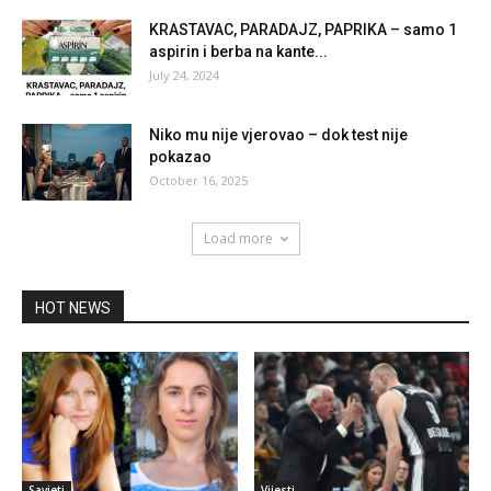
KRASTAVAC, PARADAJZ, PAPRIKA – samo 1
aspirin i berba na kante...
July 24, 2024
Niko mu nije vjerovao – dok test nije
pokazao
October 16, 2025
Load more
HOT NEWS
Savjeti
Vijesti