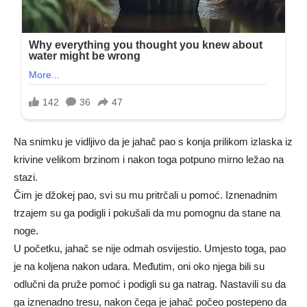
Na snimku je vidljivo da je jahač pao s konja prilikom izlaska iz
krivine velikom brzinom i nakon toga potpuno mirno ležao na
stazi.
Čim je džokej pao, svi su mu pritrčali u pomoć. Iznenadnim
trzajem su ga podigli i pokušali da mu pomognu da stane na
noge.
U početku, jahač se nije odmah osvijestio. Umjesto toga, pao
je na koljena nakon udara. Međutim, oni oko njega bili su
odlučni da pruže pomoć i podigli su ga natrag. Nastavili su da
ga iznenadno tresu, nakon čega je jahač počeo postepeno da