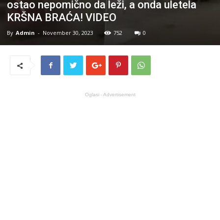
ostao nepomično da leži, a onda uletela
KRŠNA BRAĆA! VIDEO
By
Admin
-
November 30, 2023
752
0
Oglasi - Advertisement