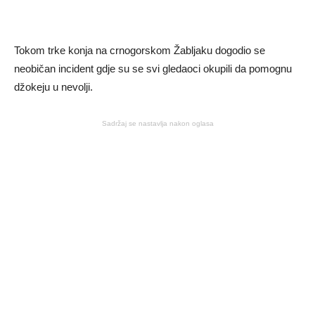
Tokom trke konja na crnogorskom Žabljaku dogodio se
neobičan incident gdje su se svi gledaoci okupili da pomognu
džokeju u nevolji.
Sadržaj se nastavlja nakon oglasa