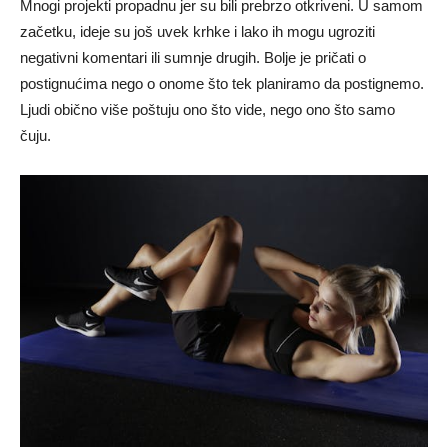
Mnogi projekti propadnu jer su bili prebrzo otkriveni. U samom
začetku, ideje su još uvek krhke i lako ih mogu ugroziti
negativni komentari ili sumnje drugih. Bolje je pričati o
postignućima nego o onome što tek planiramo da postignemo.
Ljudi obično više poštuju ono što vide, nego ono što samo
čuju.