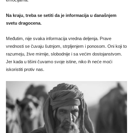
Na kraju, treba se setiti da je informacija u današnjem
svetu dragocena.
Međutim, nije svaka informacija vredna deljenja. Prave
vrednosti se čuvaju šutnjom, strpljenjem i ponosom. Oni koji to
razumeju, žive mirnije, slobodnije i sa većim dostojanstvom.
Jer kada u tišini čuvamo svoje istine, niko ih neće moći
iskoristiti protiv nas.