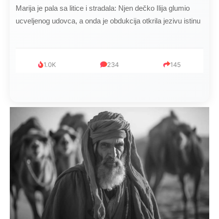
Marija je pala sa litice i stradala: Njen dečko Ilija glumio
ucveljenog udovca, a onda je obdukcija otkrila jezivu istinu
1.0K
234
145