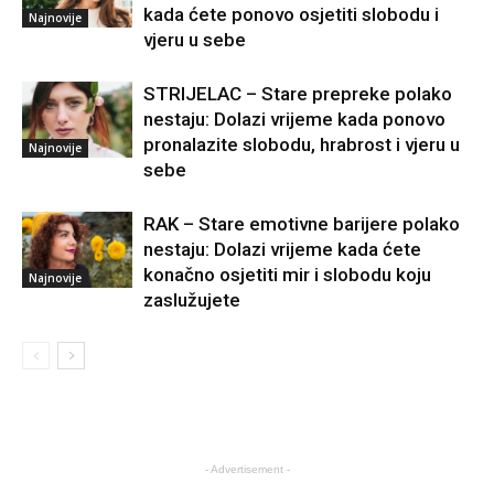
kada ćete ponovo osjetiti slobodu i
Najnovije
vjeru u sebe
STRIJELAC – Stare prepreke polako
nestaju: Dolazi vrijeme kada ponovo
pronalazite slobodu, hrabrost i vjeru u
Najnovije
sebe
RAK – Stare emotivne barijere polako
nestaju: Dolazi vrijeme kada ćete
konačno osjetiti mir i slobodu koju
Najnovije
zaslužujete
- Advertisement -