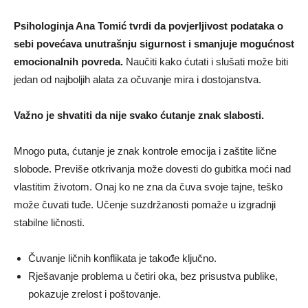
Psihologinja Ana Tomić tvrdi da povjerljivost podataka o
sebi povećava unutrašnju sigurnost i smanjuje mogućnost
emocionalnih povreda.
Naučiti kako ćutati i slušati može biti
jedan od najboljih alata za očuvanje mira i dostojanstva.
Važno je shvatiti da nije svako ćutanje znak slabosti.
Mnogo puta, ćutanje je znak kontrole emocija i zaštite lične
slobode. Previše otkrivanja može dovesti do gubitka moći nad
vlastitim životom. Onaj ko ne zna da čuva svoje tajne, teško
može čuvati tuđe. Učenje suzdržanosti pomaže u izgradnji
stabilne ličnosti.
Čuvanje ličnih konflikata je takođe ključno.
Rješavanje problema u četiri oka, bez prisustva publike,
pokazuje zrelost i poštovanje.