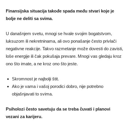
Finansijska situacija takođe spada među stvari koje je
bolje ne deliti sa svima.
U današnjem svetu, mnogi se hvale svojim bogatstvom,
luksuzom ili nekretninama, ali ovo ponašanje često privlači
negativne reakcije. Takvo razmetanje može dovesti do zavisti,
loše energije ili čak pokušaja prevare. Mnogi vas gledaju kroz
ono što imate, a ne kroz ono što jeste.
Skromnost je najbolji štit.
Ako je vama i vašoj porodici dobro, nije potrebno
objašnjavati to svima.
Psiholozi često savetuju da se treba čuvati i planovi
vezani za karijeru.