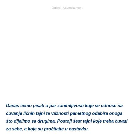
Oglasi - Advertisement
Danas ćemo pisati o par zanimljivosti koje se odnose na
čuvanje ličnih tajni te važnosti pametnog odabira onoga
što dijelimo sa drugima. Postoji šest tajni koje treba čuvati
za sebe, a koje su pročitajte u nastavku.