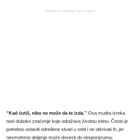
Sadržaj se nastavlja nakon oglasa
“Kad ćutiš, niko ne može da te izda.”
Ova mudra izreka
nosi duboko značenje koje odražava životnu istinu. Često je
potrebno ostaviti određene stvari u sebi i ne otkrivati ih, jer
nesmotreno deljenje može dovesti do nesporazuma,