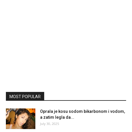
MOST POPULAR
Oprala je kosu sodom bikarbonom i vodom,
a zatim legla da...
July 30, 2025