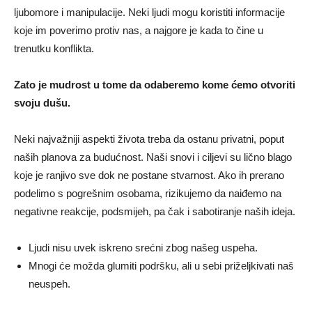
ljubomore i manipulacije. Neki ljudi mogu koristiti informacije
koje im poverimo protiv nas, a najgore je kada to čine u
trenutku konflikta.
Zato je mudrost u tome da odaberemo kome ćemo otvoriti
svoju dušu.
Neki najvažniji aspekti života treba da ostanu privatni, poput
naših planova za budućnost. Naši snovi i ciljevi su lično blago
koje je ranjivo sve dok ne postane stvarnost. Ako ih prerano
podelimo s pogrešnim osobama, rizikujemo da naiđemo na
negativne reakcije, podsmijeh, pa čak i sabotiranje naših ideja.
Ljudi nisu uvek iskreno srećni zbog našeg uspeha.
Mnogi će možda glumiti podršku, ali u sebi priželjkivati naš
neuspeh.