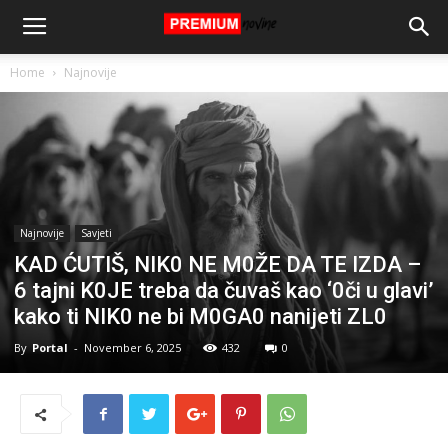
Home
Najnovije
Najnovije
Savjeti
KAD ĆUTIŠ, NIK0 NE M0ŽE DA TE IZDA –
6 tajni K0JE treba da čuvaš kao ‘0či u glavi’
kako ti NIK0 ne bi M0GA0 nanijeti ZL0
By
Portal
-
November 6, 2025
432
0