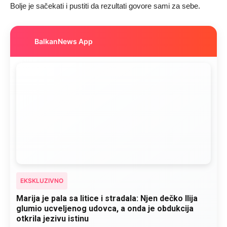
Bolje je sačekati i pustiti da rezultati govore sami za sebe.
BalkanNews App
EKSKLUZIVNO
Marija je pala sa litice i stradala: Njen dečko Ilija
glumio ucveljenog udovca, a onda je obdukcija
otkrila jezivu istinu