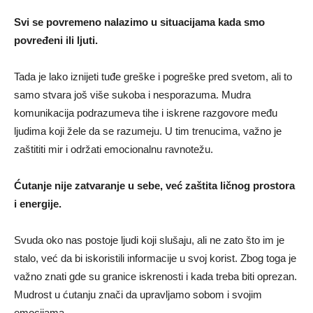
Svi se povremeno nalazimo u situacijama kada smo
povređeni ili ljuti.
Tada je lako iznijeti tuđe greške i pogreške pred svetom, ali to
samo stvara još više sukoba i nesporazuma. Mudra
komunikacija podrazumeva tihe i iskrene razgovore među
ljudima koji žele da se razumeju. U tim trenucima, važno je
zaštititi mir i održati emocionalnu ravnotežu.
Ćutanje nije zatvaranje u sebe, već zaštita ličnog prostora
i energije.
Svuda oko nas postoje ljudi koji slušaju, ali ne zato što im je
stalo, već da bi iskoristili informacije u svoj korist. Zbog toga je
važno znati gde su granice iskrenosti i kada treba biti oprezan.
Mudrost u ćutanju znači da upravljamo sobom i svojim
emocijama.