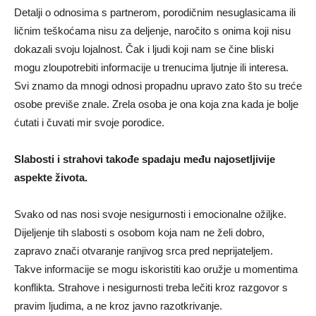
Detalji o odnosima s partnerom, porodičnim nesuglasicama ili
ličnim teškoćama nisu za deljenje, naročito s onima koji nisu
dokazali svoju lojalnost. Čak i ljudi koji nam se čine bliski
mogu zloupotrebiti informacije u trenucima ljutnje ili interesa.
Svi znamo da mnogi odnosi propadnu upravo zato što su treće
osobe previše znale. Zrela osoba je ona koja zna kada je bolje
ćutati i čuvati mir svoje porodice.
Slabosti i strahovi takođe spadaju među najosetljivije
aspekte života.
Svako od nas nosi svoje nesigurnosti i emocionalne ožiljke.
Dijeljenje tih slabosti s osobom koja nam ne želi dobro,
zapravo znači otvaranje ranjivog srca pred neprijateljem.
Takve informacije se mogu iskoristiti kao oružje u momentima
konflikta. Strahove i nesigurnosti treba lečiti kroz razgovor s
pravim ljudima, a ne kroz javno razotkrivanje.