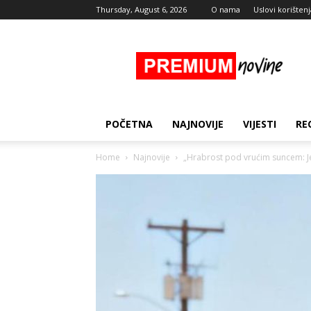
Thursday, August 6, 2026
O nama
Uslovi korištenj
Premium
Novine
POČETNA
NAJNOVIJE
VIJESTI
RE
Home
Najnovije
„Hrabrost pod vrućim suncem: Je