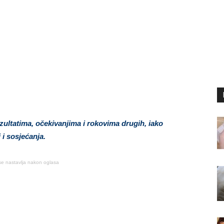
ultatima, očekivanjima i rokovima drugih, iako
i sosjećanja.
se nastavlja nakon oglasa