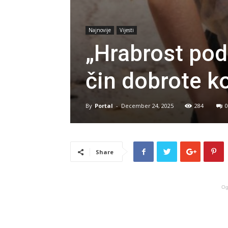
Najnovije
Vijesti
„Hrabrost po
čin dobrote ko
By
Portal
-
December 24, 2025
284
0
Share
Og