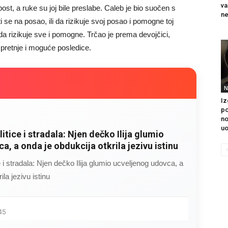
va
ost, a ruke su joj bile preslabe. Caleb je bio suočen s
ne
i se na posao, ili da rizikuje svoj posao i pomogne toj
 da rizikuje sve i pomogne. Trčao je prema devojčici,
 pretnje i moguće posledice.
N
Iz
po
no
uo
litice i stradala: Njen dečko Ilija glumio
a, a onda je obdukcija otkrila jezivu istinu
ce i stradala: Njen dečko Ilija glumio ucveljenog udovca, a
ila jezivu istinu
45