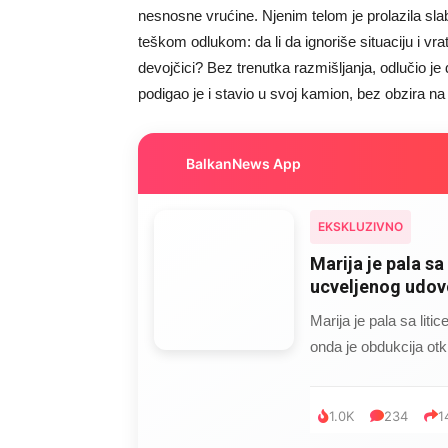
nesnosne vrućine. Njenim telom je prolazila slab
teškom odlukom: da li da ignoriše situaciju i vrat
devojčici? Bez trenutka razmišljanja, odlučio je
podigao je i stavio u svoj kamion, bez obzira na
BalkanNews App
EKSKLUZIVNO
Marija je pala sa 
ucveljenog udovc
Marija je pala sa liti
onda je obdukcija otkr
1.0K
234
1