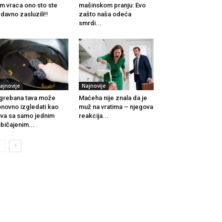
m vraca ono sto ste
mašinskom pranju: Evo
davno zasluzili!!
zašto naša odeća
smrdi...
ajnovije
Najnovije
grebana tava može
Maćeha nije znala da je
novno izgledati kao
muž na vratima – njegova
va sa samo jednim
reakcija...
bičajenim...