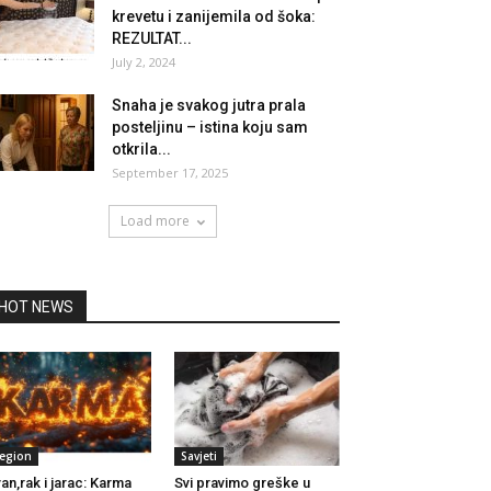
krevetu i zanijemila od šoka:
REZULTAT...
July 2, 2024
Snaha je svakog jutra prala
posteljinu – istina koju sam
otkrila...
September 17, 2025
Load more
HOT NEWS
egion
Savjeti
an,rak i jarac: Karma
Svi pravimo greške u