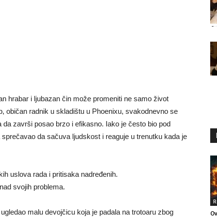
n hrabar i ljubazan čin može promeniti ne samo život
b, običan radnik u skladištu u Phoenixu, svakodnevno se
a da završi posao brzo i efikasno. Iako je često bio pod
 sprečavao da sačuva ljudskost i reaguje u trenutku kada je
ih uslova rada i pritisaka nadređenih.
nad svojih problema.
R
e ugledao malu devojčicu koja je padala na trotoaru zbog
Ov