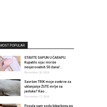
MOST POPULAR
STAVITE SAPUN U ČARAPU:
Kupatilo sija i miriše
nevjerovatnih 50 dana!...
November 18, 2024
Savršen TRIK moje svekrve za
uklanjanje ŽUTE mrlje sa
jastuka? Kao...
December 17, 2024
Posula sam sodu bikarbonu po