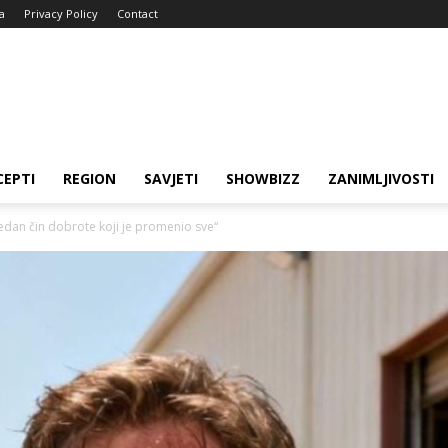
a
Privacy Policy
Contact
CEPTI
REGION
SAVJETI
SHOWBIZZ
ZANIMLJIVOSTI
dan čin dobrote koji je promenio sve“