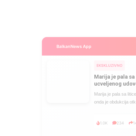
BalkanNews App
EKSKLUZIVNO
Marija je pala sa 
ucveljenog udovc
Marija je pala sa liti
onda je obdukcija otkr
1.0K
234
1