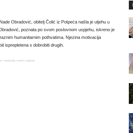
Nade Obradović, obitelj Čolić iz Potpeća našla je utjehu u
Obradović, poznata po svom poslovnom uspjehu, iskreno je
 u raznim humanitarnim pothvatima. Njezina motivacija
bit isprepletena s dobrobiti drugih.
se nastavlja nakon oglasa