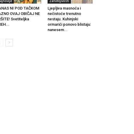
ajnovije
Zanimljivosti
ANAS NI POD TAČKOM
Ljepljiva masnoća i
AZNO OVAJ OBIČAJ NE
nečistoće trenutno
ŠITE! Svetiteljka
nestaju. Kuhinjski
EH...
ormarići ponovo blistaju:
nanesem...