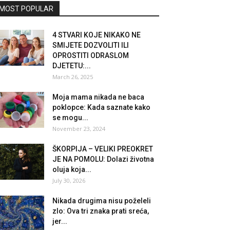
MOST POPULAR
4 STVARI KOJE NIKAKO NE
SMIJETE DOZVOLITI ILI
OPROSTITI ODRASLOM
DJETETU:...
March 26, 2025
Moja mama nikada ne baca
poklopce: Kada saznate kako
se mogu...
November 23, 2024
ŠKORPIJA – VELIKI PREOKRET
JE NA POMOLU: Dolazi životna
oluja koja...
July 30, 2026
Nikada drugima nisu poželeli
zlo: Ova tri znaka prati sreća,
jer...