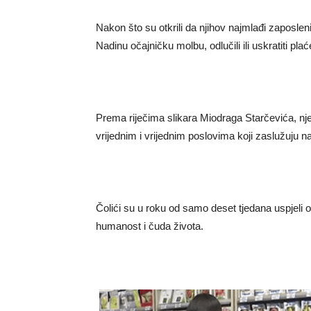
Nakon što su otkrili da njihov najmlađi zaposlen
Nadinu očajničku molbu, odlučili ili uskratiti plać
Prema riječima slikara Miodraga Starčevića, nj
vrijednim i vrijednim poslovima koji zaslužuju na
Čolići su u roku od samo deset tjedana uspjeli opr
humanost i čuda života.