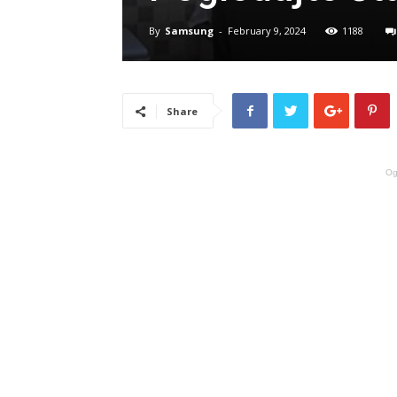
By
Samsung
-
February 9, 2024
1188
Share
Og