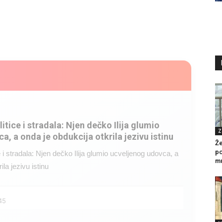
litice i stradala: Njen dečko Ilija glumio
Z
a, a onda je obdukcija otkrila jezivu istinu
Že
po
ce i stradala: Njen dečko Ilija glumio ucveljenog udovca, a
mu
ila jezivu istinu
45