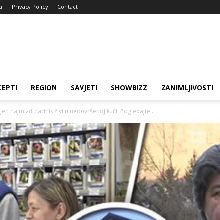
a
Privacy Policy
Contact
CEPTI
REGION
SAVJETI
SHOWBIZZ
ZANIMLJIVOSTI
n najmlađi radnik živi u nedovršenoj kući: Pogledajte...