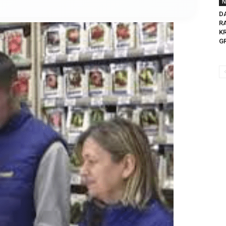
N
D
R
KR
GR