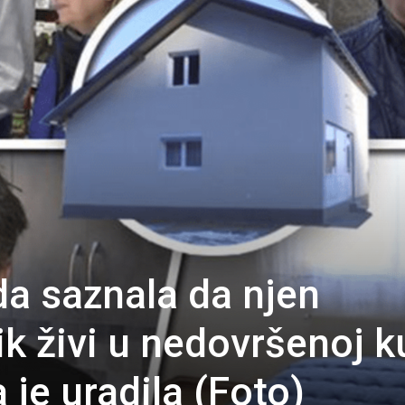
a saznala da njen
k živi u nedovršenoj k
 je uradila (Foto)