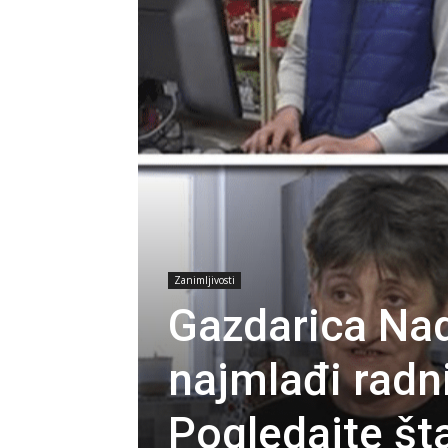
Zanimljivosti
Gazdarica Nad
najmlađi radni
Pogledajte šta