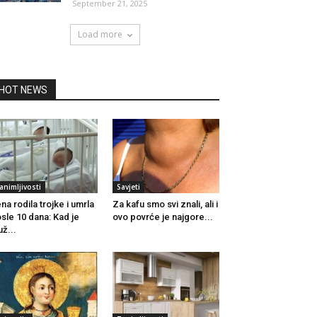
September 21, 2025
Load more
HOT NEWS
animljivosti
Savjeti
na rodila trojke i umrla
Za kafu smo svi znali, ali i
sle 10 dana: Kad je
ovo povrće je najgore...
ž...