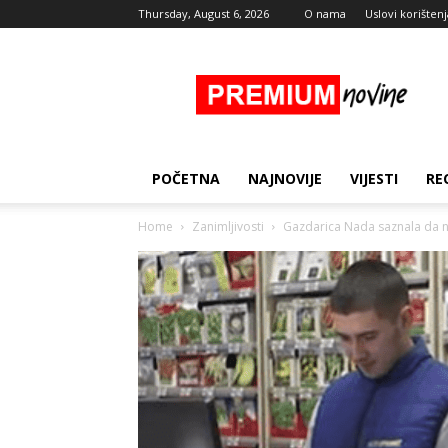
Thursday, August 6, 2026
O nama
Uslovi korištenj
Premium
Novine
POČETNA
NAJNOVIJE
VIJESTI
RE
Home
Zanimljivosti
Gazdarica Nada saznala da nje