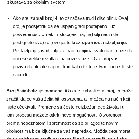
iskustava sa okolnim svetom.
Ako ste izabrali
broj 4
, to označava trud i disciplinu. Ovaj
broj je podsjetnik da se uspjeh gradi postepeno i uz
posvećenost. U nekim slučajevima, najbolji način da
postignete svoje ciljeve jeste kroz
upornost i strpljenje
.
Postavljanje jasnih ciljeva i rad na njima svaki dan može da
donese velike rezultate na duže staze. Ovaj broj vas
poziva da uložite napor i trud kako biste ostvarili ono što ste
naumili.
Broj 5
simbolizuje promene. Ako ste izabrali ovaj broj, to može
značiti da će vaša želja biti ostvarena, ali možda na način koji
niste očekivali. Promene su često neizbežan deo života i u
tom procesu možete otkriti nove mogućnosti. Otvorenost
prema nepoznatom i spremnost da se prilagodite novim
okolnostima biće ključne za vaš napredak. Možda ćete morati