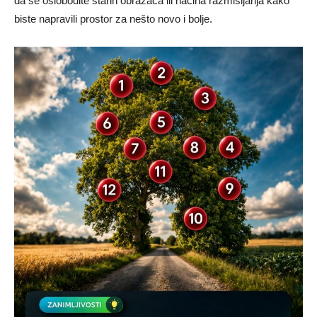
da se oslobodite starih obrazaca ili načina razmišljanja kako
biste napravili prostor za nešto novo i bolje.