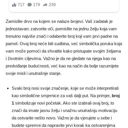
Zamislite drvo na kojem se nalaze brojevi. Vaš zadatak je
jednostavan: zatvorite oči, pomislite na jednu želju koja vam
trenutno najviše znači i odaberite broj koji vam prvi padne na
pamet. Ovaj broj neće biti sudbina, već simbolička poruka koja
vam može pomoći da shvatite kako pristupate svojim željama
i životnim ciljevima. Važno je da ne gledate na njega kao na
predviđanje budućnosti, već kao na način da bolje razumijete
svoje misli i unutrašnje stanje.
Svaki broj nosi svoje značenje, koje se može interpretirati
kao simbolične smjernice za vaš dalji put. Na primjer,
broj
1
simbolizuje novi početak. Ako ste izabrali ovaj broj, to
znači da imate jasnu želju i snažnu unutrašnju motivaciju
da ostvarite nešto novo. Važno je da vjerujete u sebe i
budete spremni da napravite prvi korak ka ostvarenjima