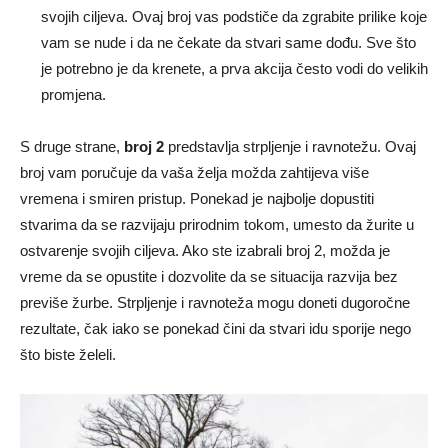
svojih ciljeva. Ovaj broj vas podstiče da zgrabite prilike koje
vam se nude i da ne čekate da stvari same dođu. Sve što
je potrebno je da krenete, a prva akcija često vodi do velikih
promjena.
S druge strane,
broj 2
predstavlja strpljenje i ravnotežu. Ovaj
broj vam poručuje da vaša želja možda zahtijeva više
vremena i smiren pristup. Ponekad je najbolje dopustiti
stvarima da se razvijaju prirodnim tokom, umesto da žurite u
ostvarenje svojih ciljeva. Ako ste izabrali broj 2, možda je
vreme da se opustite i dozvolite da se situacija razvija bez
previše žurbe. Strpljenje i ravnoteža mogu doneti dugoročne
rezultate, čak iako se ponekad čini da stvari idu sporije nego
što biste želeli.