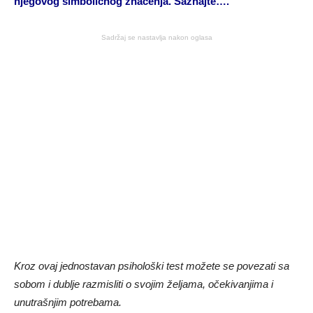
njegovog simboličnog značenja. Saznajte….
Sadržaj se nastavlja nakon oglasa
Kroz ovaj jednostavan psihološki test možete se povezati sa
sobom i dublje razmisliti o svojim željama, očekivanjima i
unutrašnjim potrebama.