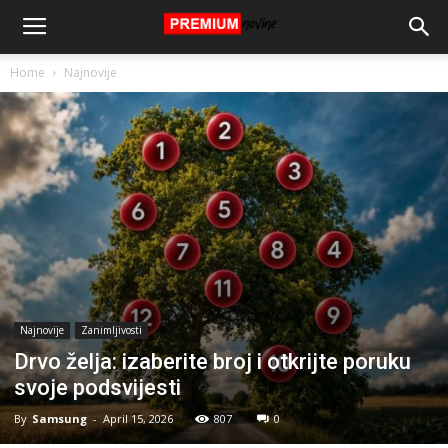
Home
Najnovije
Najnovije
Zanimljivosti
Drvo želja: izaberite broj i otkrijte poruku
svoje podsvijesti
By
Samsung
-
April 15, 2026
807
0