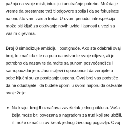
pažnju na svoje misli, intuiciju i unutrašnje potrebe. Možda je
vreme da prestanete tražiti odgovore spolja i da se fokusirate
na ono što vam zaista treba. U ovom periodu, introspekcija
može biti ključ za otkrivanje novih uvide i jasnosti u vezi sa
vašim ciljevima.
Broj 8
simbolizuje ambiciju i postignuće. Ako ste odabrali ovaj
broj, to znači da ste na putu da ostvarite svoje ciljeve, ali je
potrebno da nastavite da radite sa punom posvećenošću i
samopouzdanjem. Jasni ciljevi i sposobnost da verujete u
sebe ključni su za postizanje uspeha. Ovaj broj vas podstiče
da ne odustajete i da budete uporni u svom naporu da ostvarite
svoje želje.
Na kraju,
broj 9
označava završetak jednog ciklusa. Vaša
želja može biti povezana s nagradom za trud koji ste uložili,
ili može označiti završetak jednog životnog poglavlja. Ovaj