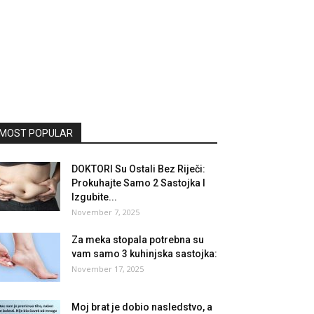
MOST POPULAR
DOKTORI Su Ostali Bez Riječi:
Prokuhajte Samo 2 Sastojka I
Izgubite...
November 7, 2025
Za meka stopala potrebna su
vam samo 3 kuhinjska sastojka:
November 17, 2025
Moj brat je dobio nasledstvo, a