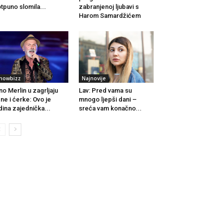
tpuno slomila...
zabranjenoj ljubavi s
Harom Samardžićem
howbizz
Najnovije
no Merlin u zagrljaju
Lav: Pred vama su
ne i ćerke: Ovo je
mnogo ljepši dani –
dina zajednička...
sreća vam konačno...