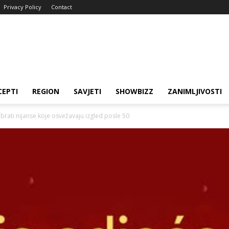
Privacy Policy
Contact
CEPTI
REGION
SAVJETI
SHOWBIZZ
ZANIMLJIVOSTI
rati nijanse koje osvežavaju izgled posle 50