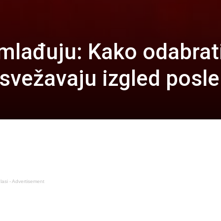
mlađuju: Kako odabrat
osvežavaju izgled posle
lasi - Advertisement