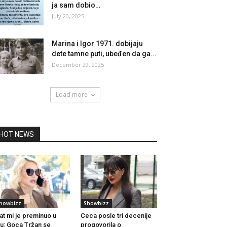
ja sam dobio…
July 20, 2025
Marina i Igor 1971. dobijaju
dete tamne puti, ubeđen da ga...
December 29, 2025
Load more
HOT NEWS
howbizz
Showbizz
at mi je preminuo u
Ceca posle tri decenije
u: Goca Tržan se
progovorila o