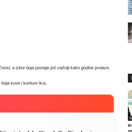
čnost, a izbor boja postaje još važniji kako godine prolaze.
boja kose i konture lica.
S
Br
sn