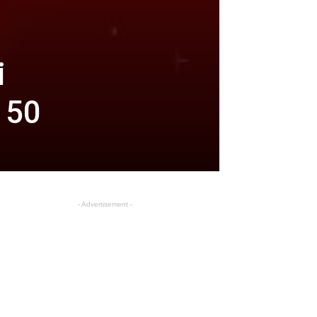
i
 50
- Advertisement -