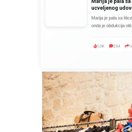
Marija je pala sa 
ucveljenog udovc
Marija je pala sa liti
onda je obdukcija otkr
1.0K
234
1