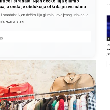
litice i stradala: Njen dečko Ilija glumio
po
a, a onda je obdukcija otkrila jezivu istinu
ce i stradala: Njen dečko Ilija glumio ucveljenog udovca, a
ila jezivu istinu
45
S
Di
že
je