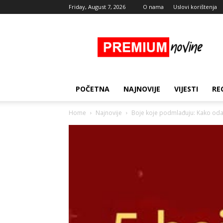
Friday, August 7, 2026
O nama
Uslovi korištenja
Premium
Novine
POČETNA
NAJNOVIJE
VIJESTI
RE
Home
Najnovije
Boje koje podmlađuju: Kako odab