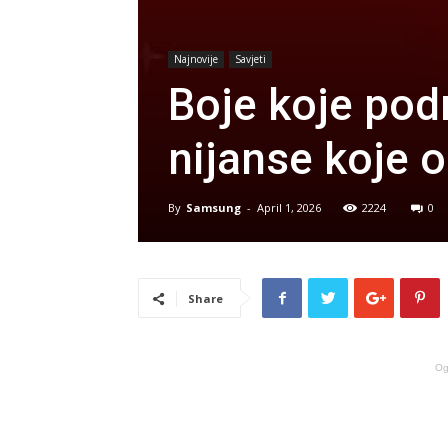
Najnovije
Savjeti
Boje koje pod
nijanse koje 
By
Samsung
-
April 1, 2026
2224
0
Share
Og