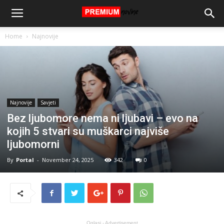
Home
Najnovije
Najnovije
Savjeti
Bez ljubomore nema ni ljubavi – evo na
kojih 5 stvari su muškarci najviše
ljubomorni
By
Portal
-
November 24, 2025
342
0
Oglasi - Advertisement