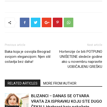
Previous article
Next article
Baka koja je osvojila Beograd
Hortenzije će biti POTPUNO
svojom elegancijom: Njen stil
UNIŠETENE sledeće godine
ostavlja bez daha!
ako u novembru napravite
UOBIČAJENU GREŠKU
RELATED ARTICLES
MORE FROM AUTHOR
BLIZANCI – DANAS SE OTVARA
VRATA ZA ISPRAVKU KOJU STE DUGO
ČEKALI: Hrabrost koju pokažete