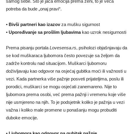
samog sebe. Što je jača emocija prema ženi, to je veća
potreba da bude „onaj pravi“.
•
Bivši partneri kao izazov
za mušku sigurnost
•
Upoređivanje sa prošlim ljubavima
kao uzrok nesigurnosti
Prema pisanju portala
Lovesensa.rs
, psiholozi objašnjavaju da
se kod muškaraca ljubomora često povezuje sa željom da
zadrže kontrolu nad situacijom. Muškarci ljubomoru
doživljavaju kao odgovor na osjećaj gubitka moći ili važnosti u
vezi. Kada partnerka više pažnje posveti prijateljima, poslu ili
porodici, muškarci se mogu osjećati zanemareno. Nije to
ljubomora prema osobi, već prema pažnji i vremenu koje više
nije usmjereno na njih. To je podsjetnik koliko je pažnja u vezi
važna i koliko male promene u ponašanju mogu probuditi
duboke emocije.
•
Ljubomora kao odgovor na gubitak pažnje