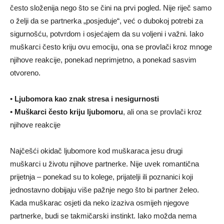
često složenija nego što se čini na prvi pogled. Nije riječ samo
o želji da se partnerka „posjeduje“, već o dubokoj potrebi za
sigurnošću, potvrdom i osjećajem da su voljeni i važni. Iako
muškarci često kriju ovu emociju, ona se provlači kroz mnoge
njihove reakcije, ponekad neprimjetno, a ponekad sasvim
otvoreno.
•
Ljubomora kao znak stresa i nesigurnosti
•
Muškarci često kriju ljubomoru
, ali ona se provlači kroz
njihove reakcije
Najčešći okidač ljubomore kod muškaraca jesu drugi
muškarci u životu njihove partnerke. Nije uvek romantična
prijetnja – ponekad su to kolege, prijatelji ili poznanici koji
jednostavno dobijaju više pažnje nego što bi partner želeo.
Kada muškarac osjeti da neko izaziva osmijeh njegove
partnerke, budi se takmičarski instinkt. Iako možda nema