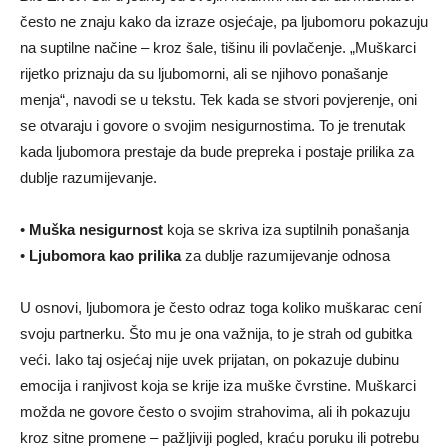
često ne znaju kako da izraze osjećaje, pa ljubomoru pokazuju
na suptilne načine – kroz šale, tišinu ili povlačenje. „Muškarci
rijetko priznaju da su ljubomorni, ali se njihovo ponašanje
menja“, navodi se u tekstu. Tek kada se stvori povjerenje, oni
se otvaraju i govore o svojim nesigurnostima. To je trenutak
kada ljubomora prestaje da bude prepreka i postaje prilika za
dublje razumijevanje.
•
Muška nesigurnost
koja se skriva iza suptilnih ponašanja
•
Ljubomora kao prilika
za dublje razumijevanje odnosa
U osnovi, ljubomora je često odraz toga koliko muškarac cení
svoju partnerku. Što mu je ona važnija, to je strah od gubitka
veći. Iako taj osjećaj nije uvek prijatan, on pokazuje dubinu
emocija i ranjivost koja se krije iza muške čvrstine. Muškarci
možda ne govore često o svojim strahovima, ali ih pokazuju
kroz sitne promene – pažljiviji pogled, kraću poruku ili potrebu