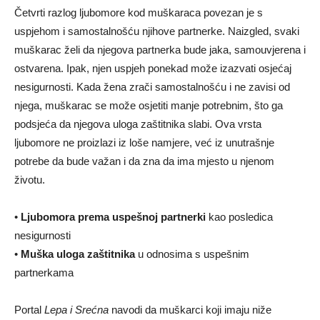
Četvrti razlog ljubomore kod muškaraca povezan je s
uspjehom i samostalnošću njihove partnerke. Naizgled, svaki
muškarac želi da njegova partnerka bude jaka, samouvjerena i
ostvarena. Ipak, njen uspjeh ponekad može izazvati osjećaj
nesigurnosti. Kada žena zrači samostalnošću i ne zavisi od
njega, muškarac se može osjetiti manje potrebnim, što ga
podsjeća da njegova uloga zaštitnika slabi. Ova vrsta
ljubomore ne proizlazi iz loše namjere, već iz unutrašnje
potrebe da bude važan i da zna da ima mjesto u njenom
životu.
•
Ljubomora prema uspešnoj partnerki
kao posledica
nesigurnosti
•
Muška uloga zaštitnika
u odnosima s uspešnim
partnerkama
Portal
Lepa i Srećna
navodi da muškarci koji imaju niže