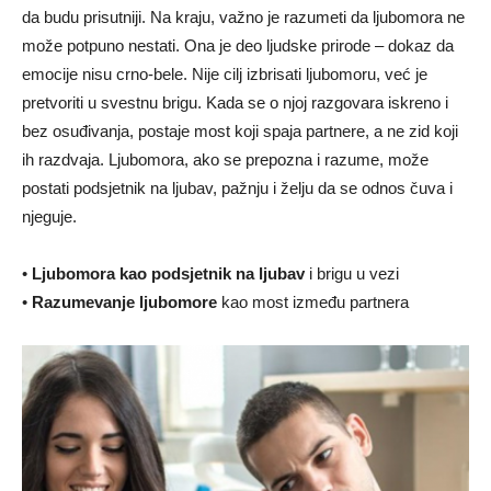
da budu prisutniji. Na kraju, važno je razumeti da ljubomora ne
može potpuno nestati. Ona je deo ljudske prirode – dokaz da
emocije nisu crno-bele. Nije cilj izbrisati ljubomoru, već je
pretvoriti u svestnu brigu. Kada se o njoj razgovara iskreno i
bez osuđivanja, postaje most koji spaja partnere, a ne zid koji
ih razdvaja. Ljubomora, ako se prepozna i razume, može
postati podsjetnik na ljubav, pažnju i želju da se odnos čuva i
njeguje.
•
Ljubomora kao podsjetnik na ljubav
i brigu u vezi
•
Razumevanje ljubomore
kao most između partnera