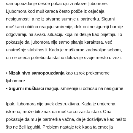
samopouzdanje češće pokazuju znakove ljubomore.
Ljubomora kod muškaraca često potiče iz osjećaja
nesigurnosti, a ne iz stvarne sumnje u partnerku. Sigurni
muškarci obično reaguju smirenije, dok oni nesigurniji burnije
odgovaraju na svaku situaciju koja im deluje kao prijetnja. To
pokazuje da ljubomora nije samo pitanje karaktera, već i
unutrašnje stabilnosti. Kada je muškarac zadovoljan sobom,
on ne oseća potrebu da stalno dokazuje svoje mesto u vezi.
•
Nizak nivo samopouzdanja
kao uzrok prekomerne
ljubomore
•
Sigurni muškarci
reaguju smirenije u odnosu na nesigurne
Ipak, ljubomora nije uvek destruktivna. Kada je umjerena i
iskrena, može biti znak da muškarcu zaista stalo. Ona
pokazuje da mu je partnerka važna, da je doživljava kao nešto
što ne želi izgubiti. Problem nastaje tek kada ta emocija