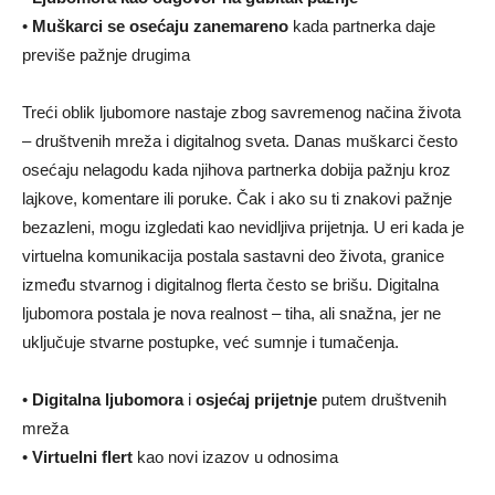
•
Muškarci se osećaju zanemareno
kada partnerka daje
previše pažnje drugima
Treći oblik ljubomore nastaje zbog savremenog načina života
– društvenih mreža i digitalnog sveta. Danas muškarci često
osećaju nelagodu kada njihova partnerka dobija pažnju kroz
lajkove, komentare ili poruke. Čak i ako su ti znakovi pažnje
bezazleni, mogu izgledati kao nevidljiva prijetnja. U eri kada je
virtuelna komunikacija postala sastavni deo života, granice
između stvarnog i digitalnog flerta često se brišu. Digitalna
ljubomora postala je nova realnost – tiha, ali snažna, jer ne
uključuje stvarne postupke, već sumnje i tumačenja.
•
Digitalna ljubomora
i
osjećaj prijetnje
putem društvenih
mreža
•
Virtuelni flert
kao novi izazov u odnosima