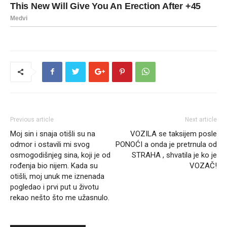
Previous article
Next article
Moj sin i snaja otišli su na
VOZILA se taksijem posle
odmor i ostavili mi svog
PONOĆI a onda je pretrnula od
osmogodišnjeg sina, koji je od
STRAHA , shvatila je ko je
rođenja bio nijem. Kada su
VOZAČ!
otišli, moj unuk me iznenada
pogledao i prvi put u životu
rekao nešto što me užasnulo.