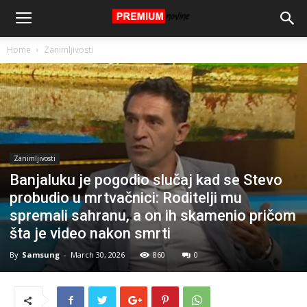
Home
Zanimljivosti
Zanimljivosti
Banjaluku je pogodio slučaj kad se Stevo
probudio u mrtvačnici: Roditelji mu
spremali sahranu, a on ih skamenio pričom
šta je video nakon smrti
By
Samsung
-
March 30, 2026
860
0