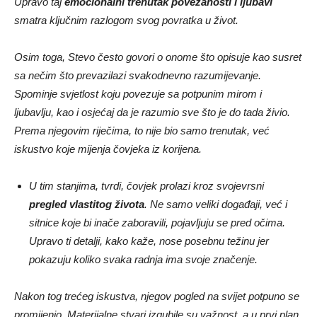
Upravo taj
emocionalni trenutak povezanosti i ljubavi
smatra ključnim razlogom svog povratka u život.
Osim toga, Stevo često govori o onome što opisuje kao susret
sa nečim što prevazilazi svakodnevno razumijevanje.
Spominje svjetlost koju povezuje sa potpunim mirom i
ljubavlju, kao i osjećaj da je razumio sve što je do tada živio.
Prema njegovim riječima, to nije bio samo trenutak, već
iskustvo koje mijenja čovjeka iz korijena.
U tim stanjima, tvrdi, čovjek prolazi kroz svojevrsni
pregled vlastitog života
. Ne samo veliki događaji, već i
sitnice koje bi inače zaboravili, pojavljuju se pred očima.
Upravo ti detalji, kako kaže, nose posebnu težinu jer
pokazuju koliko svaka radnja ima svoje značenje.
Nakon tog trećeg iskustva, njegov pogled na svijet potpuno se
promijenio. Materijalne stvari izgubile su važnost, a u prvi plan