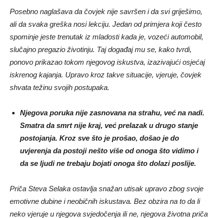
Posebno naglašava da čovjek nije savršen i da svi griješimo,
ali da svaka greška nosi lekciju. Jedan od primjera koji često
spominje jeste trenutak iz mladosti kada je, vozeći automobil,
slučajno pregazio životinju. Taj događaj mu se, kako tvrdi,
ponovo prikazao tokom njegovog iskustva, izazivajući osjećaj
iskrenog kajanja. Upravo kroz takve situacije, vjeruje, čovjek
shvata težinu svojih postupaka.
Njegova poruka nije zasnovana na strahu, već na nadi.
Smatra da smrt nije kraj, već prelazak u drugo stanje
postojanja. Kroz sve što je prošao, došao je do
uvjerenja da postoji nešto više od onoga što vidimo i
da se ljudi ne trebaju bojati onoga što dolazi poslije.
Priča Steva Selaka ostavlja snažan utisak upravo zbog svoje
emotivne dubine i neobičnih iskustava. Bez obzira na to da li
neko vjeruje u njegova svjedočenja ili ne, njegova životna priča