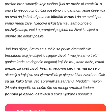
prošao kroz situacije koje većina ljudi ne može ni zamisliti, a
ono što njegovu priču čini posebno intrigantnom jeste činjenica
da tvrdi da je čak tri puta bio
klinički mrtav
i da se svaki put
vratio među žive. Njegova iskustva nisu samo priče o
preživljavanju, već i o promjeni pogleda na život i svijest o
onome što dolazi poslije.
Još kao dijete, Stevo se suočio sa prvim dramatičnim
trenutkom koji je obilježio njegov život. Imao je samo četiri
godine kada se dogodio događaj koji će mu, kako kaže, ostati
urezan za cijeli život. Prema njegovim riječima, našao se u
situaciji u kojoj su svi vjerovali da je njegov život završen. Čak
su ga, kako tvrdi, već spremali za sahranu. Međutim, nakon
24 sata dogodilo se nešto što su mnogi smatrali čudom –
ponovo je oživio
, ostavivši u šoku i ljekare i porodicu.