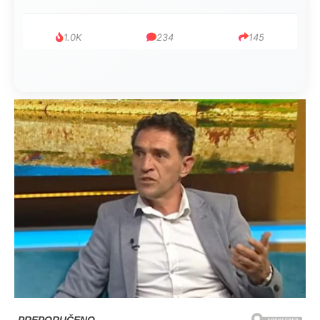
1.0K
234
145