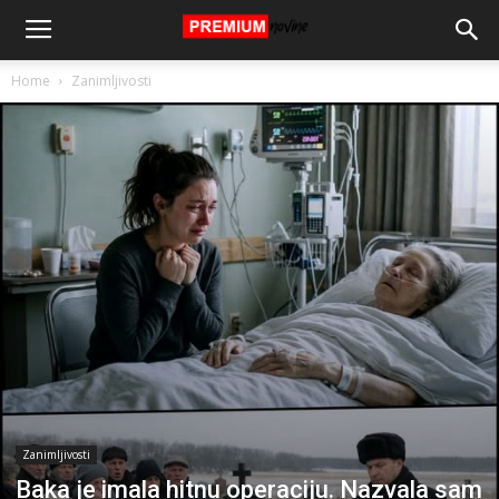
Home
Zanimljivosti
Zanimljivosti
Baka je imala hitnu operaciju. Nazvala sam