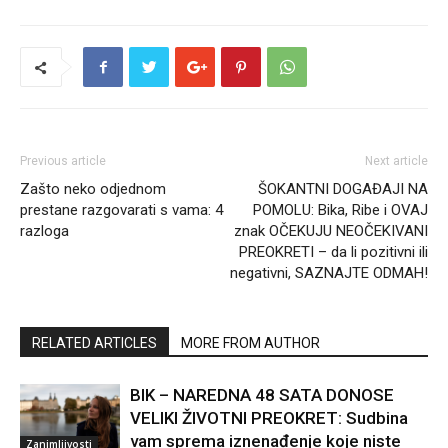
Previous article
Next article
Zašto neko odjednom
ŠOKANTNI DOGAĐAJI NA
prestane razgovarati s vama: 4
POMOLU: Bika, Ribe i OVAJ
razloga
znak OČEKUJU NEOČEKIVANI
PREOKRETI – da li pozitivni ili
negativni, SAZNAJTE ODMAH!
RELATED ARTICLES
MORE FROM AUTHOR
BIK – NAREDNA 48 SATA DONOSE
VELIKI ŽIVOTNI PREOKRET: Sudbina
vam sprema iznenađenje koje niste
Zanimljivosti
mogli ni zamisliti!