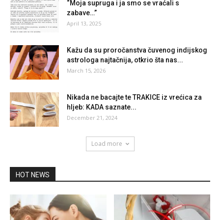
zabave…”
April 13, 2025
Kažu da su proročanstva čuvenog indijskog
astrologa najtačnija, otkrio šta nas...
March 15, 2026
Nikada ne bacajte te TRAKICE iz vrećica za
hljeb: KADA saznate...
December 21, 2024
Load more
HOT NEWS