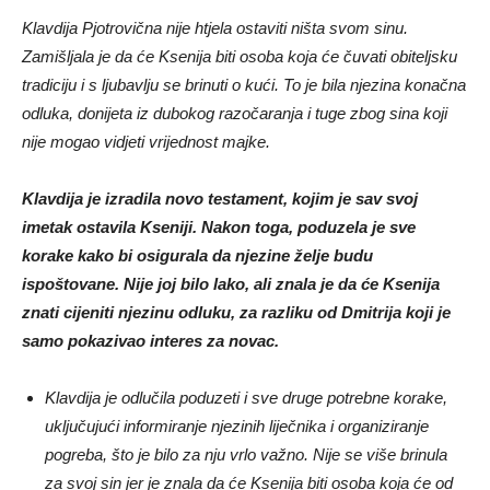
Klavdija Pjotrovična nije htjela ostaviti ništa svom sinu.
Zamišljala je da će Ksenija biti osoba koja će čuvati obiteljsku
tradiciju i s ljubavlju se brinuti o kući. To je bila njezina konačna
odluka, donijeta iz dubokog razočaranja i tuge zbog sina koji
nije mogao vidjeti vrijednost majke.
Klavdija je izradila novo testament, kojim je sav svoj
imetak ostavila Kseniji. Nakon toga, poduzela je sve
korake kako bi osigurala da njezine želje budu
ispoštovane. Nije joj bilo lako, ali znala je da će Ksenija
znati cijeniti njezinu odluku, za razliku od Dmitrija koji je
samo pokazivao interes za novac.
Klavdija je odlučila poduzeti i sve druge potrebne korake,
uključujući informiranje njezinih liječnika i organiziranje
pogreba, što je bilo za nju vrlo važno. Nije se više brinula
za svoj sin jer je znala da će Ksenija biti osoba koja će od
sada donositi važne odluke za obitelj. Bila je sigurna da će