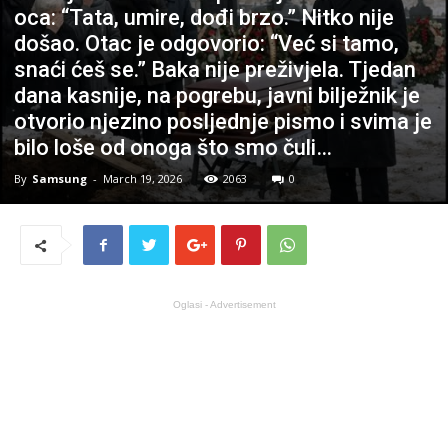
oca: “Tata, umire, dođi brzo.” Nitko nije
došao. Otac je odgovorio: “Već si tamo,
snaći ćeš se.” Baka nije preživjela. Tjedan
dana kasnije, na pogrebu, javni bilježnik je
otvorio njezino posljednje pismo i svima je
bilo loše od onoga što smo čuli…
By
Samsung
-
March 19, 2026
2063
0
Oglasi - Advertisement