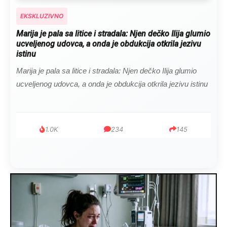
EKSKLUZIVNO
Kad se Marin suprug razbolio ona ga kupala, pelene
mu mijenjala: Jedno jutro je poslao po čokoladu..
Kad se Marin suprug razbolio ona ga kupala, pelene mu
mijenjala: Jedno jutro je poslao po čokoladu..
999
321
234