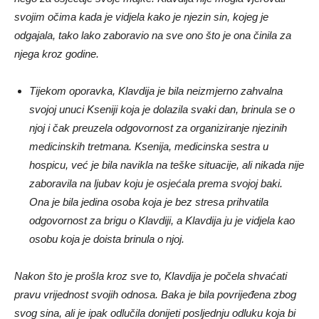
svojim očima kada je vidjela kako je njezin sin, kojeg je
odgajala, tako lako zaboravio na sve ono što je ona činila za
njega kroz godine.
Tijekom oporavka, Klavdija je bila neizmjerno zahvalna
svojoj unuci Kseniji koja je dolazila svaki dan, brinula se o
njoj i čak preuzela odgovornost za organiziranje njezinih
medicinskih tretmana. Ksenija, medicinska sestra u
hospicu, već je bila navikla na teške situacije, ali nikada nije
zaboravila na ljubav koju je osjećala prema svojoj baki.
Ona je bila jedina osoba koja je bez stresa prihvatila
odgovornost za brigu o Klavdiji, a Klavdija ju je vidjela kao
osobu koja je doista brinula o njoj.
Nakon što je prošla kroz sve to, Klavdija je počela shvaćati
pravu vrijednost svojih odnosa. Baka je bila povrijeđena zbog
svog sina, ali je ipak odlučila donijeti posljednju odluku koja bi
popravila situaciju. Bez ikakvog nagovaranja, Klavdija je