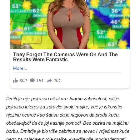
Dmitrije nije pokazao nikakvu stvarnu zabrinutost, niti je
pokazao interes za zdravlje svoje majke, već je iskoristio
njezinu nemoć kao šansu da je nagovori da proda kuću,
obećavajući da će joj kasnije pomoći. Bez obzira na majčinu
borbu, Dmitrije je bio više zabrinut za novac i vrijednost kuće
nego za osjećaje svoje majke. Klavdija nije mogla vjerovati