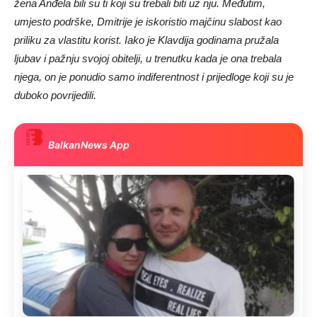
žena Anđela bili su ti koji su trebali biti uz nju. Međutim,
umjesto podrške, Dmitrije je iskoristio majčinu slabost kao
priliku za vlastitu korist. Iako je Klavdija godinama pružala
ljubav i pažnju svojoj obitelji, u trenutku kada je ona trebala
njega, on je ponudio samo indiferentnost i prijedloge koji su je
duboko povrijedili.
BalkanNews App