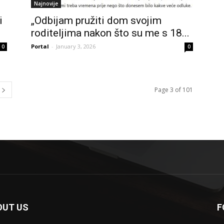
Najnovije
i
„Odbijam pružiti dom svojim
roditeljima nakon što su me s 18...
Portal
-
January 3, 2026
0
0
Page 3 of 101
OUT US
F