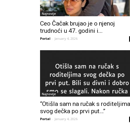
Najnovije
Ceo Čačak brujao je o njenoj
trudnoći u 47. godini i...
Portal
-
January 4, 2026
Najnovije
“Otišla sam na ručak s roditeljim
svog dečka po prvi put…”
Portal
-
January 4, 2026