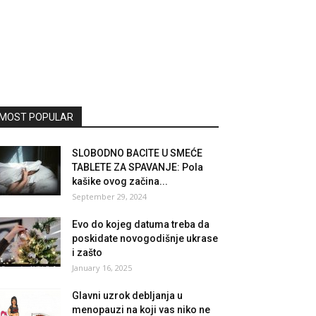
MOST POPULAR
SLOBODNO BACITE U SMEĆE
TABLETE ZA SPAVANJE: Pola
kašike ovog začina...
September 29, 2024
Evo do kojeg datuma treba da
poskidate novogodišnje ukrase
i zašto
January 16, 2025
Glavni uzrok debljanja u
menopauzi na koji vas niko ne