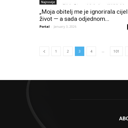
Najnovije
„Moja obitelj me je ignorirala cijel
život — a sada odjednom...
Portal
-
January 3, 2026
...
1
2
3
4
101
AB