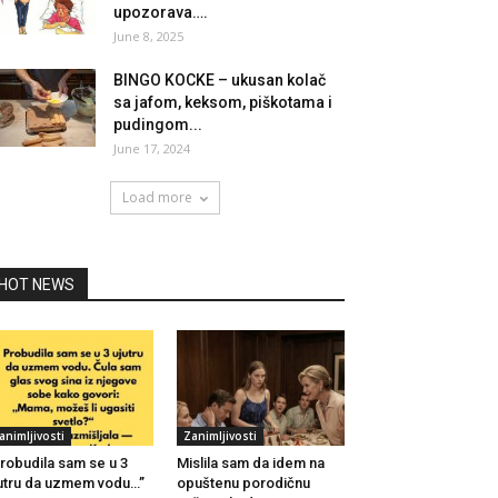
upozorava….
June 8, 2025
BINGO KOCKE – ukusan kolač
sa jafom, keksom, piškotama i
pudingom...
June 17, 2024
Load more
HOT NEWS
animljivosti
Zanimljivosti
robudila sam se u 3
Mislila sam da idem na
utru da uzmem vodu…”
opuštenu porodičnu