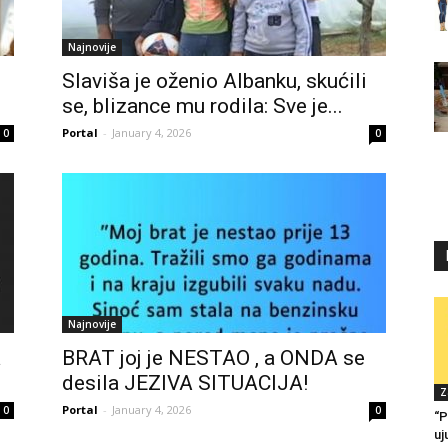
Najnovije
Slaviša je oženio Albanku, skućili
se, blizance mu rodila: Sve je...
Portal
-
January 4, 2026
0
0
Najnovije
a
BRAT joj je NESTAO , a ONDA se
desila JEZIVA SITUACIJA!
Z
Portal
-
January 4, 2026
0
0
“P
uj