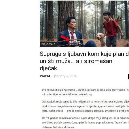
Najnovije
Supruga s ljubavnikom kuje plan 
uništi muža… ali siromašan
dječak...
Portal
-
January 4, 2026