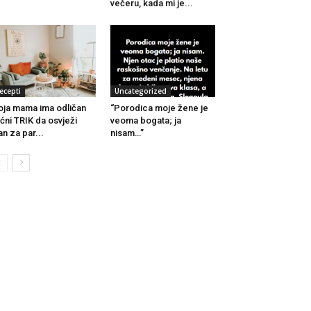
večeru, kada mi je...
ecepti
Uncategorized
ja mama ima odličan
“Porodica moje žene je
ćni TRIK da osvježi
veoma bogata; ja
an za par...
nisam…”