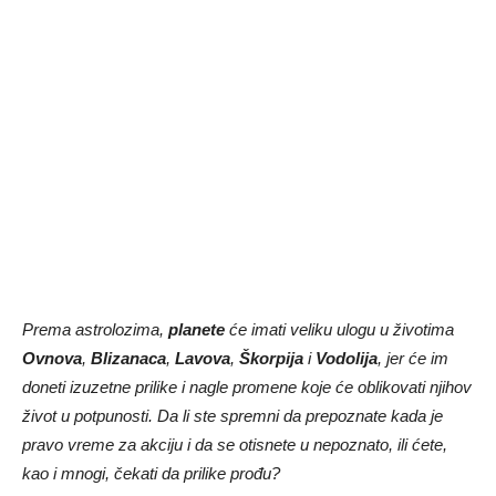
Prema astrolozima,
planete
će imati veliku ulogu u životima
Ovnova
,
Blizanaca
,
Lavova
,
Škorpija
i
Vodolija
, jer će im
doneti izuzetne prilike i nagle promene koje će oblikovati njihov
život u potpunosti. Da li ste spremni da prepoznate kada je
pravo vreme za akciju i da se otisnete u nepoznato, ili ćete,
kao i mnogi, čekati da prilike prođu?