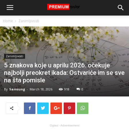
Home
Zanimljivosti
Zanimljivosti
5 znakova koje u aprilu 2026. očekuje
najbolji preokret ikada: Ostvariće im se sve
na šta pomisle
By
Samsung
-
March 18, 2026
918
0
Oglasi - Advertisement