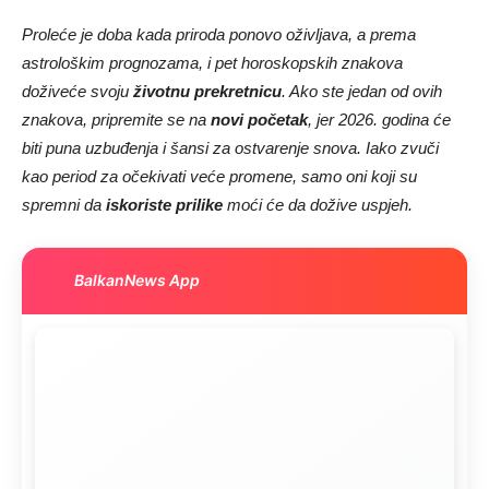
Proleće je doba kada priroda ponovo oživljava, a prema
astrološkim prognozama, i pet horoskopskih znakova
doživeće svoju
životnu prekretnicu
. Ako ste jedan od ovih
znakova, pripremite se na
novi početak
, jer 2026. godina će
biti puna uzbuđenja i šansi za ostvarenje snova. Iako zvuči
kao period za očekivati veće promene, samo oni koji su
spremni da
iskoriste prilike
moći će da dožive uspjeh.
BalkanNews App