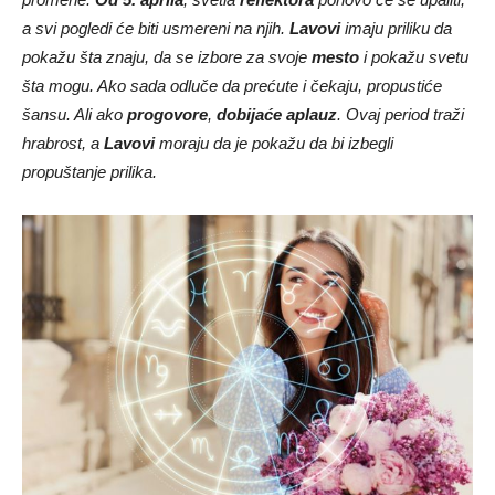
a svi pogledi će biti usmereni na njih.
Lavovi
imaju priliku da
pokažu šta znaju, da se izbore za svoje
mesto
i pokažu svetu
šta mogu. Ako sada odluče da prećute i čekaju, propustiće
šansu. Ali ako
progovore
,
dobijaće aplauz
. Ovaj period traži
hrabrost, a
Lavovi
moraju da je pokažu da bi izbegli
propuštanje prilika.