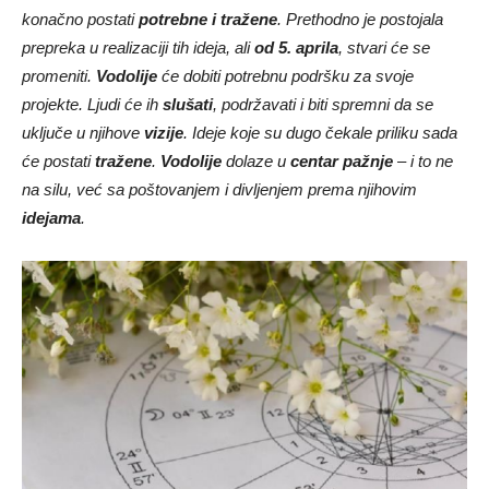
konačno postati
potrebne i tražene
. Prethodno je postojala
prepreka u realizaciji tih ideja, ali
od 5. aprila
, stvari će se
promeniti.
Vodolije
će dobiti potrebnu podršku za svoje
projekte. Ljudi će ih
slušati
, podržavati i biti spremni da se
uključe u njihove
vizije
. Ideje koje su dugo čekale priliku sada
će postati
tražene
.
Vodolije
dolaze u
centar pažnje
– i to ne
na silu, već sa poštovanjem i divljenjem prema njihovim
idejama
.