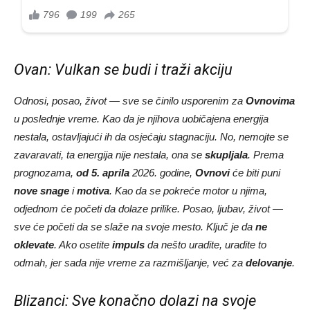
Ovan: Vulkan se budi i traži akciju
Odnosi, posao, život — sve se činilo usporenim za
Ovnovima
u poslednje vreme. Kao da je njihova uobičajena energija
nestala, ostavljajući ih da osjećaju stagnaciju. No, nemojte se
zavaravati, ta energija nije nestala, ona se
skupljala
. Prema
prognozama,
od 5. aprila
2026. godine,
Ovnovi
će biti puni
nove snage
i
motiva
. Kao da se pokreće motor u njima,
odjednom će početi da dolaze prilike. Posao, ljubav, život —
sve će početi da se slaže na svoje mesto. Ključ je da
ne
oklevate
. Ako osetite
impuls
da nešto uradite, uradite to
odmah, jer sada nije vreme za razmišljanje, već za
delovanje
.
Blizanci: Sve konačno dolazi na svoje