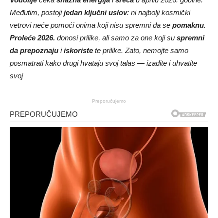
Međutim, postoji
jedan ključni uslov
: ni najbolji kosmički
vetrovi neće pomoći onima koji nisu spremni da se
pomaknu
.
Proleće 2026.
donosi prilike, ali samo za one koji su
spremni
da prepoznaju
i
iskoriste
te prilike. Zato, nemojte samo
posmatrati kako drugi hvataju svoj talas — izađite i uhvatite
svoj
Preporučujemo