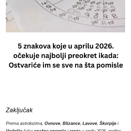
Zaključak
Prema astrolozima,
Ovnove
,
Blizance
,
Lavove
,
Škorpije
i
Vodolije
čeka
snažna energija
i
sreća
u aprilu 2026. godine.