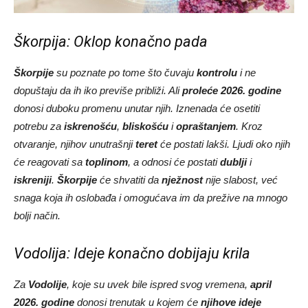
Škorpija: Oklop konačno pada
Škorpije
su poznate po tome što čuvaju
kontrolu
i ne
dopuštaju da ih iko previše približi. Ali
proleće 2026. godine
donosi duboku promenu unutar njih. Iznenada će osetiti
potrebu za
iskrenošću
,
bliskošću
i
opraštanjem
. Kroz
otvaranje, njihov unutrašnji
teret
će postati lakši. Ljudi oko njih
će reagovati sa
toplinom
, a odnosi će postati
dublji
i
iskreniji
.
Škorpije
će shvatiti da
nježnost
nije slabost, već
snaga koja ih oslobađa i omogućava im da prežive na mnogo
bolji način.
Vodolija: Ideje konačno dobijaju krila
Za
Vodolije
, koje su uvek bile ispred svog vremena,
april
2026. godine
donosi trenutak u kojem će
njihove ideje