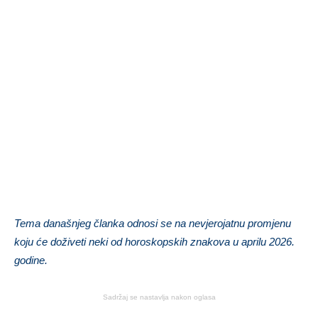
Tema današnjeg članka odnosi se na nevjerojatnu promjenu
koju će doživeti neki od horoskopskih znakova u aprilu 2026.
godine.
Sadržaj se nastavlja nakon oglasa