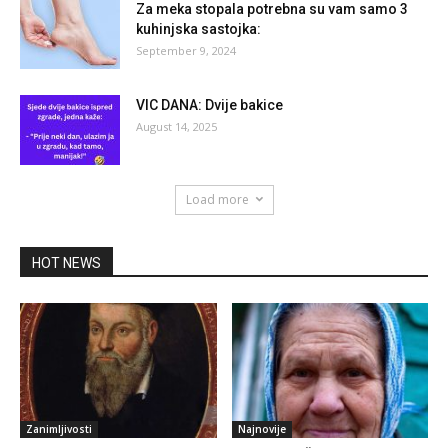
Za meka stopala potrebna su vam samo 3
kuhinjska sastojka:
September 9, 2024
VIC DANA: Dvije bakice
August 14, 2025
Load more
HOT NEWS
Zanimljivosti
Najnovije