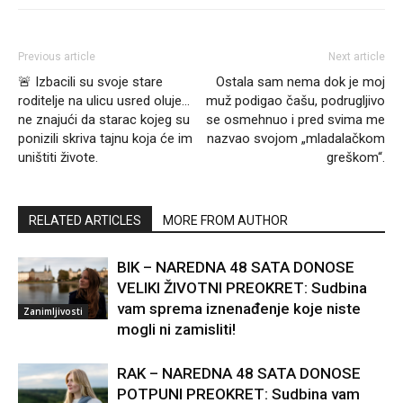
Previous article
Next article
🚨 Izbacili su svoje stare
Ostala sam nema dok je moj
roditelje na ulicu usred oluje…
muž podigao čašu, podrugljivo
ne znajući da starac kojeg su
se osmehnuo i pred svima me
ponizili skriva tajnu koja će im
nazvao svojom „mladalačkom
uništiti živote.
greškom“.
RELATED ARTICLES
MORE FROM AUTHOR
BIK – NAREDNA 48 SATA DONOSE
VELIKI ŽIVOTNI PREOKRET: Sudbina
vam sprema iznenađenje koje niste
Zanimljivosti
mogli ni zamisliti!
RAK – NAREDNA 48 SATA DONOSE
POTPUNI PREOKRET: Sudbina vam