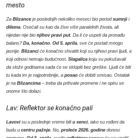
mesto
Za
Blizance
je poslednjih nekoliko meseci bio period
sumnji
i
dilema
. Osećali su kao da žive više paralelnih života, ali
nijedan nije bio
njihov pravi put
. Da li će uspeti da pronađu
balans?
Da, konačno
.
Od 5. aprila
, sve će postati mnogo
jasnije.
Blizanci
će konačno shvatiti koji su njihovi pravi ljudi, a
koji odnosi nemaju budućnost.
Slagalica
koju su pokušavali
da slože godinama sada će se sklopiti bez greške. Ljudi će biti
tu kada im je najpotrebnije, a
posao
će dobiti smisao. Ostatak
je na
Blizancima
– treba da prihvate promene i ne opiru se
onome što dolazi.
Lav: Reflektor se konačno pali
Lavovi
su u poslednje vreme bili
u senci
, iako su rođeni da
budu u
centru pažnje
. No,
proleće 2026. godine
donosi
promene.
Od 5. aprila
, svetla
reflektora
ponovo će se upaliti,