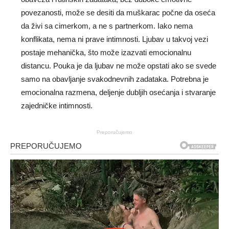
povezanosti, može se desiti da muškarac počne da oseća
da živi sa cimerkom, a ne s partnerkom. Iako nema
konflikata, nema ni prave intimnosti. Ljubav u takvoj vezi
postaje mehanička, što može izazvati emocionalnu
distancu. Pouka je da ljubav ne može opstati ako se svede
samo na obavljanje svakodnevnih zadataka. Potrebna je
emocionalna razmena, deljenje dubljih osećanja i stvaranje
zajedničke intimnosti.
Preporučujemo