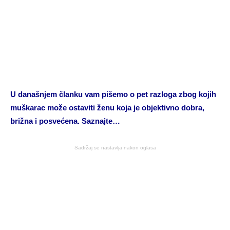
U današnjem članku vam pišemo o pet razloga zbog kojih
muškarac može ostaviti ženu koja je objektivno dobra,
brižna i posvećena. Saznajte…
Sadržaj se nastavlja nakon oglasa