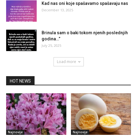
Kad nas oni koje spašavamo spašavaju nas
December 13, 2025
Brinula sam o baki tokom njenih poslednjih
godina…”
July 25, 2025
Load more
HOT NEWS
Najnovije
Najnovije