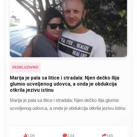
EKSKLUZIVNO
Kad se Marin suprug razbolio ona ga kupala,
pelene mu mijenjala: Jedno jutro je poslao po
čokoladu..
Kad se Marin suprug razbolio ona ga kupala, pelene mu
mijenjala: Jedno jutro je poslao po čokoladu..
999
321
234