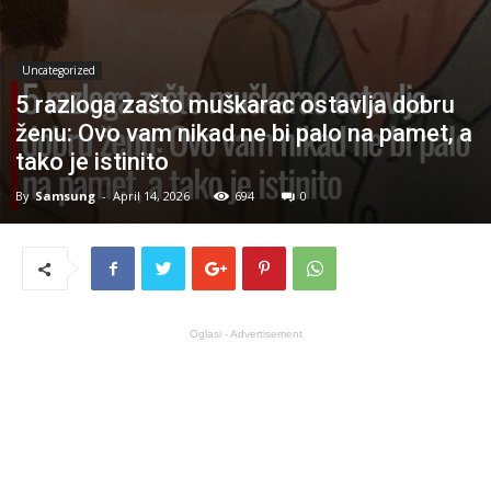
Uncategorized
5 razloga zašto muškarac ostavlja dobru
ženu: Ovo vam nikad ne bi palo na pamet, a
tako je istinito
By
Samsung
-
April 14, 2026
694
0
Oglasi - Advertisement