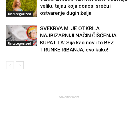
veliku tajnu koja donosi sreću i
ostvarenje dugih želja
Uncategorized
SVEKRVA MI JE OTKRILA
NAJBIZARNIJI NAČIN ČIŠĆENJA
KUPATILA: Sija kao nov i to BEZ
Uncategorized
TRUNKE RIBANJA, evo kako!
- Advertisement -