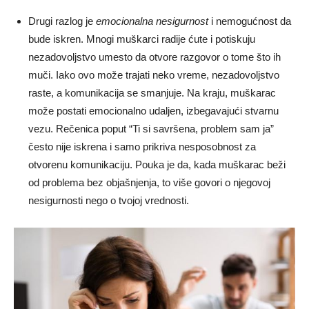
Drugi razlog je
emocionalna nesigurnost
i nemogućnost da
bude iskren. Mnogi muškarci radije ćute i potiskuju
nezadovoljstvo umesto da otvore razgovor o tome što ih
muči. Iako ovo može trajati neko vreme, nezadovoljstvo
raste, a komunikacija se smanjuje. Na kraju, muškarac
može postati emocionalno udaljen, izbegavajući stvarnu
vezu. Rečenica poput “Ti si savršena, problem sam ja”
često nije iskrena i samo prikriva nesposobnost za
otvorenu komunikaciju. Pouka je da, kada muškarac beži
od problema bez objašnjenja, to više govori o njegovoj
nesigurnosti nego o tvojoj vrednosti.