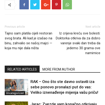
Previous article
Next article
Tajno sam platila cijeli restoran
Iz crijeva kreću sve bolesti:
svog brata. Ali kad je izašao na
Doktorka otkriva da za dobro
binu, zahvalio se našoj majci —
varenje svaki dan treba da
koja mu nije dala ništa
jedemo 30 grama ove
namirnice
RELATED ARTICLES
MORE FROM AUTHOR
RAK – Ono što ste davno ostavili iza
sebe ponovo pronalazi put do vas:
Veliko iznenađenje mijenja vašu priču!
Uncategorized
Jarac: Zvezde vam konačno otkrivaju