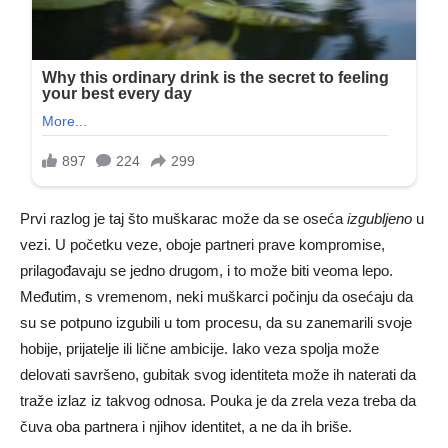
Prvi razlog je taj što muškarac može da se oseća
izgubljeno
u
vezi. U početku veze, oboje partneri prave kompromise,
prilagođavaju se jedno drugom, i to može biti veoma lepo.
Međutim, s vremenom, neki muškarci počinju da osećaju da
su se potpuno izgubili u tom procesu, da su zanemarili svoje
hobije, prijatelje ili lične ambicije. Iako veza spolja može
delovati savršeno, gubitak svog identiteta može ih naterati da
traže izlaz iz takvog odnosa. Pouka je da zrela veza treba da
čuva oba partnera i njihov identitet, a ne da ih briše.