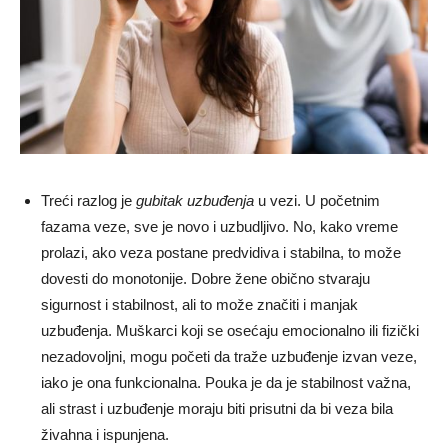
Treći razlog je
gubitak uzbuđenja
u vezi. U početnim
fazama veze, sve je novo i uzbudljivo. No, kako vreme
prolazi, ako veza postane predvidiva i stabilna, to može
dovesti do monotonije. Dobre žene obično stvaraju
sigurnost i stabilnost, ali to može značiti i manjak
uzbuđenja. Muškarci koji se osećaju emocionalno ili fizički
nezadovoljni, mogu početi da traže uzbuđenje izvan veze,
iako je ona funkcionalna. Pouka je da je stabilnost važna,
ali strast i uzbuđenje moraju biti prisutni da bi veza bila
živahna i ispunjena.