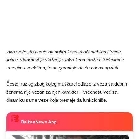
Iako se često veruje da dobra žena znači stabilnu i trajnu
ljubav, stvarnost je složenija. Iako žena može biti idealna u
mnogim aspektima, to ne garantuje da će odnos opstati.
Često, razlog zbog kojeg muškarci odlaze iz veza sa dobrim
ženama nije vezan za njen karakter ili vrednost, već za
dinamiku same veze koja prestaje da funkcioniše.
BalkanNews App