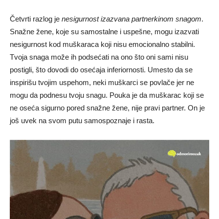
Četvrti razlog je
nesigurnost izazvana partnerkinom snagom
.
Snažne žene, koje su samostalne i uspešne, mogu izazvati
nesigurnost kod muškaraca koji nisu emocionalno stabilni.
Tvoja snaga može ih podsećati na ono što oni sami nisu
postigli, što dovodi do osećaja inferiornosti. Umesto da se
inspirišu tvojim uspehom, neki muškarci se povlače jer ne
mogu da podnesu tvoju snagu. Pouka je da muškarac koji se
ne oseća sigurno pored snažne žene, nije pravi partner. On je
još uvek na svom putu samospoznaje i rasta.