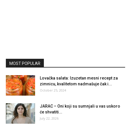
MOST POPULAR
Lovačka salata: Izuzetan mesni recept za
zimnicu, kvalitetom nadmašuje čak i...
October 25, 2024
JARAC – Oni koji su sumnjali u vas uskoro
će shvatiti...
July 22, 2026