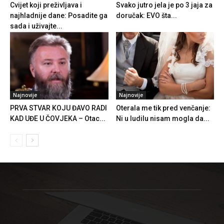
Cvijet koji preživljava i
Svako jutro jela je po 3 jaja za
najhladnije dane: Posadite ga
doručak: EVO šta...
sada i uživajte...
Najnovije
Najnovije
PRVA STVAR KOJU ĐAVO RADI
Oterala me tik pred venčanje:
KAD UĐE U ČOVJEKA – Otac...
Ni u ludilu nisam mogla da...