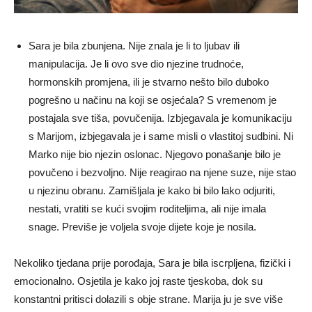
Sara je bila zbunjena. Nije znala je li to ljubav ili
manipulacija. Je li ovo sve dio njezine trudnoće,
hormonskih promjena, ili je stvarno nešto bilo duboko
pogrešno u načinu na koji se osjećala? S vremenom je
postajala sve tiša, povučenija. Izbjegavala je komunikaciju
s Marijom, izbjegavala je i same misli o vlastitoj sudbini. Ni
Marko nije bio njezin oslonac. Njegovo ponašanje bilo je
povučeno i bezvoljno. Nije reagirao na njene suze, nije stao
u njezinu obranu. Zamišljala je kako bi bilo lako odjuriti,
nestati, vratiti se kući svojim roditeljima, ali nije imala
snage. Previše je voljela svoje dijete koje je nosila.
Nekoliko tjedana prije porođaja, Sara je bila iscrpljena, fizički i
emocionalno. Osjetila je kako joj raste tjeskoba, dok su
konstantni pritisci dolazili s obje strane. Marija ju je sve više