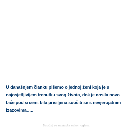
U današnjem članku pišemo o jednoj ženi koja je u
najosjetljivijem trenutku svog života, dok je nosila novo
biće pod srcem, bila prisiljena suočiti se s nevjerojatnim
izazovima…..
Sadržaj se nastavlja nakon oglasa