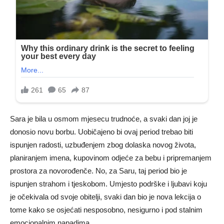
Sara je bila u osmom mjesecu trudnoće, a svaki dan joj je
donosio novu borbu. Uobičajeno bi ovaj period trebao biti
ispunjen radosti, uzbuđenjem zbog dolaska novog života,
planiranjem imena, kupovinom odjeće za bebu i pripremanjem
prostora za novorođenče. No, za Saru, taj period bio je
ispunjen strahom i tjeskobom. Umjesto podrške i ljubavi koju
je očekivala od svoje obitelji, svaki dan bio je nova lekcija o
tome kako se osjećati nesposobno, nesigurno i pod stalnim
emocionalnim napadima.