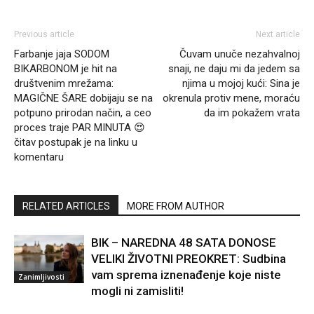
Previous article
Next article
Farbanje jaja SODOM
Čuvam unuče nezahvalnoj
BIKARBONOM je hit na
snaji, ne daju mi da jedem sa
društvenim mrežama:
njima u mojoj kući: Sina je
MAGIČNE ŠARE dobijaju se na
okrenula protiv mene, moraću
potpuno prirodan način, a ceo
da im pokažem vrata
proces traje PAR MINUTA 😍
čitav postupak je na linku u
komentaru
RELATED ARTICLES
MORE FROM AUTHOR
BIK – NAREDNA 48 SATA DONOSE
VELIKI ŽIVOTNI PREOKRET: Sudbina
vam sprema iznenađenje koje niste
Zanimljivosti
mogli ni zamisliti!