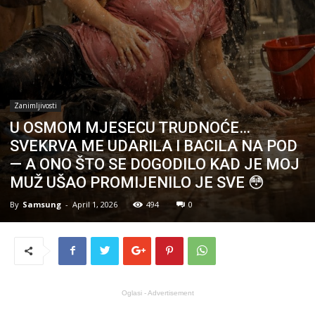
Zanimljivosti
U OSMOM MJESECU TRUDNOĆE…
SVEKRVA ME UDARILA I BACILA NA POD
— A ONO ŠTO SE DOGODILO KAD JE MOJ
MUŽ UŠAO PROMIJENILO JE SVE 😳
By
Samsung
-
April 1, 2026
494
0
Oglasi - Advertisement