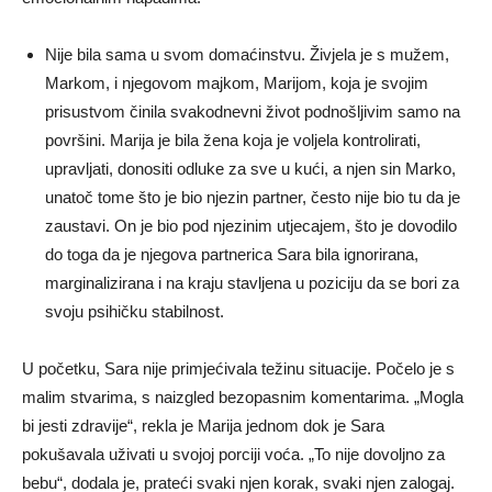
Nije bila sama u svom domaćinstvu. Živjela je s mužem,
Markom, i njegovom majkom, Marijom, koja je svojim
prisustvom činila svakodnevni život podnošljivim samo na
površini. Marija je bila žena koja je voljela kontrolirati,
upravljati, donositi odluke za sve u kući, a njen sin Marko,
unatoč tome što je bio njezin partner, često nije bio tu da je
zaustavi. On je bio pod njezinim utjecajem, što je dovodilo
do toga da je njegova partnerica Sara bila ignorirana,
marginalizirana i na kraju stavljena u poziciju da se bori za
svoju psihičku stabilnost.
U početku, Sara nije primjećivala težinu situacije. Počelo je s
malim stvarima, s naizgled bezopasnim komentarima. „Mogla
bi jesti zdravije“, rekla je Marija jednom dok je Sara
pokušavala uživati u svojoj porciji voća. „To nije dovoljno za
bebu“, dodala je, prateći svaki njen korak, svaki njen zalogaj.