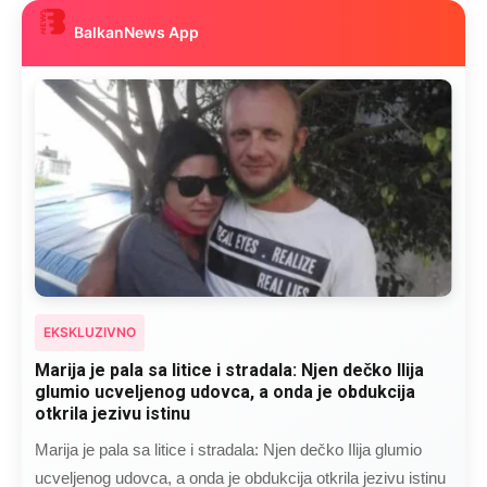
BalkanNews App
EKSKLUZIVNO
Kad se Marin suprug razbolio ona ga kupala,
pelene mu mijenjala: Jedno jutro je poslao po
čokoladu..
Kad se Marin suprug razbolio ona ga kupala, pelene mu
mijenjala: Jedno jutro je poslao po čokoladu..