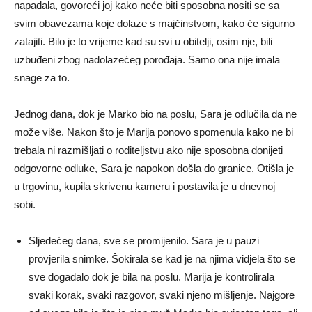
napadala, govoreći joj kako neće biti sposobna nositi se sa
svim obavezama koje dolaze s majčinstvom, kako će sigurno
zatajiti. Bilo je to vrijeme kad su svi u obitelji, osim nje, bili
uzbuđeni zbog nadolazećeg porođaja. Samo ona nije imala
snage za to.
Jednog dana, dok je Marko bio na poslu, Sara je odlučila da ne
može više. Nakon što je Marija ponovo spomenula kako ne bi
trebala ni razmišljati o roditeljstvu ako nije sposobna donijeti
odgovorne odluke, Sara je napokon došla do granice. Otišla je
u trgovinu, kupila skrivenu kameru i postavila je u dnevnoj
sobi.
Sljedećeg dana, sve se promijenilo. Sara je u pauzi
provjerila snimke. Šokirala se kad je na njima vidjela što se
sve događalo dok je bila na poslu. Marija je kontrolirala
svaki korak, svaki razgovor, svaki njeno mišljenje. Najgore