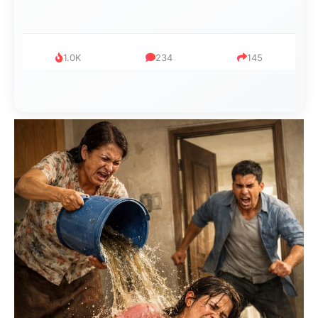
999
321
234