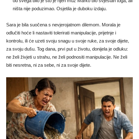
od svega bilo je što je njen muž Marko bio svjestan toga, ali
ništa nije poduzimao. Osjetila je duboku izdaju.
Sara je bila suočena s nevjerojatnom dilemom. Morala je
odlučiti hoće li nastaviti tolerirati manipulacije, prijetnje i
kontrolu, ili će uzeti svoju snagu u svoje ruke, za svoje dijete,
za svoju dušu. Tog dana, prvi put u životu, donijela je odluku:
ne želi živjeti u strahu, ne želi podnositi manipulacije. Ne želi
biti nesretna, ni za sebe, ni za svoje dijete.